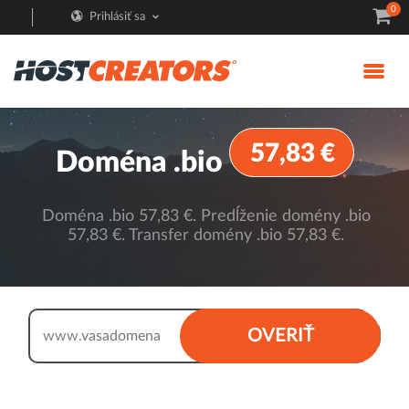
0
Prihlásiť sa
57,83 €
Doména .bio
Doména .bio 57,83 €. Predĺženie domény .bio
57,83 €. Transfer domény .bio 57,83 €.
.bio
OVERIŤ
www.