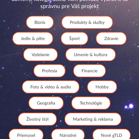
správnu pre Váš projekt
Biznis
Produkty & služby
Jedlo & pitie
Šport
Zdravie
Vzdelanie
Umenie & kultúra
Profesia
Financie
Foto & video & audio
Hobby
Geografia
Technológie
Životný štýl
Marketing & reklama
Priemysel
Národné
Nové gTLD