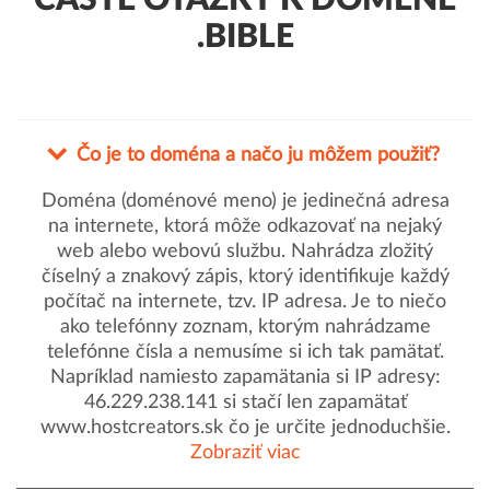
ČASTÉ OTÁZKY K DOMÉNE
.BIBLE
Čo je to doména a načo ju môžem použiť?
Doména (doménové meno) je jedinečná adresa
na internete, ktorá môže odkazovať na nejaký
web alebo webovú službu. Nahrádza zložitý
číselný a znakový zápis, ktorý identifikuje každý
počítač na internete, tzv. IP adresa. Je to niečo
ako telefónny zoznam, ktorým nahrádzame
telefónne čísla a nemusíme si ich tak pamätať.
Napríklad namiesto zapamätania si IP adresy:
46.229.238.141 si stačí len zapamätať
www.hostcreators.sk čo je určite jednoduchšie.
Zobraziť viac