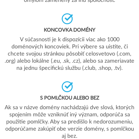
omylom zamenený za inú spoločnosť.
KONCOVKA DOMÉNY
V súčasnosti je k dispozícii viac ako 1000
doménových koncoviek. Pri výbere sa uistite, či
chcete svojou stránkou pôsobiť celosvetovo (.com,
.org) alebo lokálne (.eu, .sk, .cz), alebo sa zameriavate
na jednu špecifickú službu (.club, .shop, .tv).
S POMLČKOU ALEBO BEZ
Ak sa v názve domény nachádzajú dve slová, ktorých
spojením môže vzniknúť iný význam, odporúča sa
použitie pomlčky. Aby sa predišlo k nedorozumeniu,
odporúčame zakúpiť obe verzie domény, s pomlčkou
aj bez.