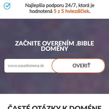
Najlepšia podporu 24/7, ktorá je
hodnotená
5 z 5 hviezdičiek
.
ZAČNITE OVERENÍM .BIBLE
DOMÉNY
OVERIŤ
www.