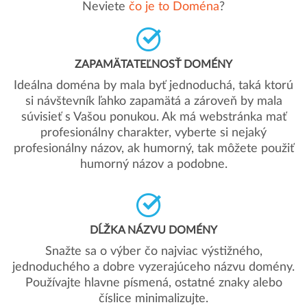
Neviete
čo je to Doména
?
ZAPAMÄTATEĽNOSŤ DOMÉNY
Ideálna doména by mala byť jednoduchá, taká ktorú
si návštevník ľahko zapamätá a zároveň by mala
súvisieť s Vašou ponukou. Ak má webstránka mať
profesionálny charakter, vyberte si nejaký
profesionálny názov, ak humorný, tak môžete použiť
humorný názov a podobne.
DĹŽKA NÁZVU DOMÉNY
Snažte sa o výber čo najviac výstižného,
jednoduchého a dobre vyzerajúceho názvu domény.
Používajte hlavne písmená, ostatné znaky alebo
číslice minimalizujte.