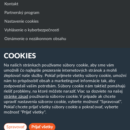
Kontakt
Partnerský program
Nastavenie cookies
Vyhlásenie o kyberbezpečnosti
Oznámenie o nezákonnom obsahu
Klientská zóna
COOKIES
WebAdmin
Na našich stránkach používame súbory cookie, aby sme vám
umožnili čo najlepšie prezeranie internetových stránok a mohli
WebMail
zlepšovať naše služby. Pokiaľ prijmete všetky súbory cookie, umožní
Zmena hesla (E-mail, FTP, SSH)
nám to prispôsobiť obsah a marketingové informácie tak, aby
zodpovedali vašim potrebám. Súbory cookie nám taktiež pomáhajú
Webhosting
riešiť problémy, na ktoré môžete naraziť. Viac sa dozviete na našej
stránke zásad
používania súborov cookie. V prípade ak chcete
Domény
upraviť nastavenia súborov cookie, vyberte možnosť "Spravovať".
Pokiaľ chcete prijať všetky súbory cookie a pokračovať, vyberte
možnosť "Prijať všetky".
Copyright & 2018-2026 HostCreators. Všetky práva vyhradené
Spravovať
Prijať všetky