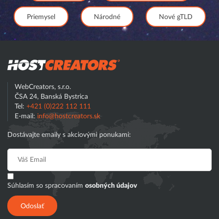
Priemysel
Národné
Nové gTLD
Hostcreator
WebCreators, s.r.o.
ČSA 24, Banská Bystrica
Tel:
+421 (0)222 112 111
E-mail:
info@hostcreators.sk
Dostávajte emaily s akciovými ponukami:
Súhlasím so spracovaním
osobných údajov
Odoslať