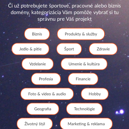
Či už potrebujete športové, pracovné alebo biznis
domény, kategorizácia Vám pomôže vybrať si tu
správnu pre Váš projekt
Biznis
Produkty & služby
Jedlo & pitie
Šport
Zdravie
Vzdelanie
Umenie & kultúra
Profesia
Financie
Foto & video & audio
Hobby
Geografia
Technológie
Životný štýl
Marketing & reklama