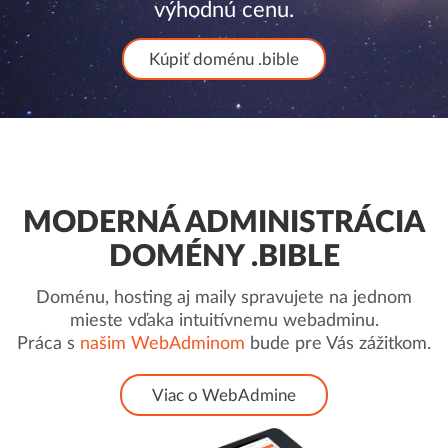
výhodnú cenu.
Kúpiť doménu .bible
MODERNÁ ADMINISTRÁCIA
DOMÉNY .BIBLE
Doménu, hosting aj maily spravujete na jednom
mieste vďaka intuitívnemu webadminu.
Práca s
našim WebAdminom
bude pre Vás zážitkom.
Viac o WebAdmine