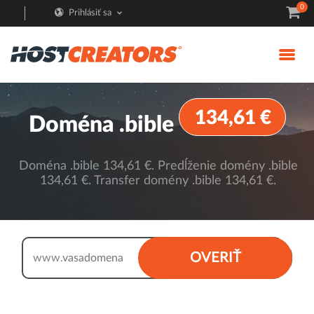
0
Prihlásiť sa
134,61 €
Doména .bible
Doména .bible 134,61 €. Predĺženie domény .bible
134,61 €. Transfer domény .bible 134,61 €.
.bible
OVERIŤ
www.