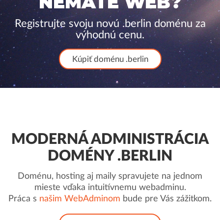
NEMÁTE WEB?
Registrujte svoju novú .berlin doménu za
výhodnú cenu.
Kúpiť doménu .berlin
MODERNÁ ADMINISTRÁCIA
DOMÉNY .BERLIN
Doménu, hosting aj maily spravujete na jednom
mieste vďaka intuitívnemu webadminu.
Práca s
našim WebAdminom
bude pre Vás zážitkom.