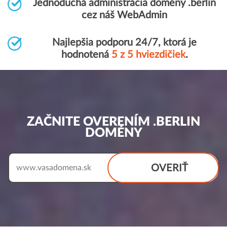
Jednoduchá administrácia domény .berlin
cez náš WebAdmin
Najlepšia podporu 24/7, ktorá je
hodnotená
5 z 5 hviezdičiek
.
ZAČNITE OVERENÍM .BERLIN
DOMÉNY
OVERIŤ
www.