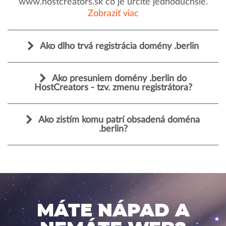
www.hostcreators.sk čo je určite jednoduchšie.
Zobraziť viac
Ako dlho trvá registrácia domény .berlin
Ako presuniem domény .berlin do
HostCreators - tzv. zmenu registrátora?
Ako zistím komu patrí obsadená doména
.berlin?
MÁTE NÁPAD A