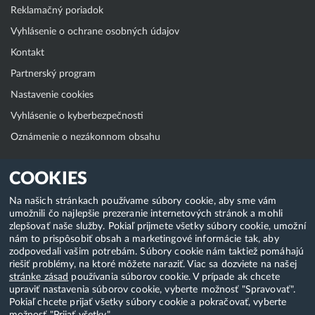
Reklamačný poriadok
Vyhlásenie o ochrane osobných údajov
Kontakt
Partnerský program
Nastavenie cookies
Vyhlásenie o kyberbezpečnosti
Oznámenie o nezákonnom obsahu
Klientská zóna
COOKIES
WebAdmin
Na našich stránkach používame súbory cookie, aby sme vám
umožnili čo najlepšie prezeranie internetových stránok a mohli
WebMail
zlepšovať naše služby. Pokiaľ prijmete všetky súbory cookie, umožní
Zmena hesla (E-mail, FTP, SSH)
nám to prispôsobiť obsah a marketingové informácie tak, aby
zodpovedali vašim potrebám. Súbory cookie nám taktiež pomáhajú
Webhosting
riešiť problémy, na ktoré môžete naraziť. Viac sa dozviete na našej
stránke zásad
používania súborov cookie. V prípade ak chcete
Domény
upraviť nastavenia súborov cookie, vyberte možnosť "Spravovať".
Pokiaľ chcete prijať všetky súbory cookie a pokračovať, vyberte
možnosť "Prijať všetky".