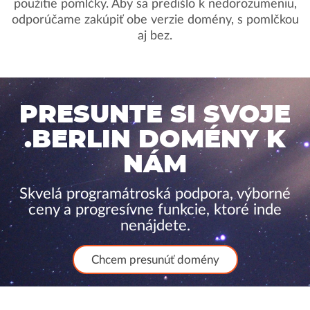
použitie pomlčky. Aby sa predišlo k nedorozumeniu,
odporúčame zakúpiť obe verzie domény, s pomlčkou
aj bez.
PRESUNTE SI SVOJE
.BERLIN DOMÉNY K
NÁM
Skvelá programátroská podpora, výborné
ceny a progresívne funkcie, ktoré inde
nenájdete.
Chcem presunúť domény