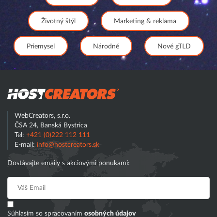
Životný štýl
Marketing & reklama
Priemysel
Národné
Nové gTLD
Hostcreator
WebCreators, s.r.o.
ČSA 24, Banská Bystrica
Tel:
+421 (0)222 112 111
E-mail:
info@hostcreators.sk
Dostávajte emaily s akciovými ponukami:
Súhlasím so spracovaním
osobných údajov