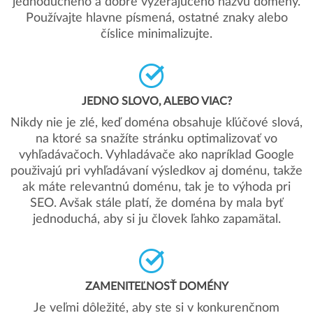
jednoduchého a dobre vyzerajúceho názvu domény.
Používajte hlavne písmená, ostatné znaky alebo
číslice minimalizujte.
JEDNO SLOVO, ALEBO VIAC?
Nikdy nie je zlé, keď doména obsahuje kľúčové slová,
na ktoré sa snažíte stránku optimalizovať vo
vyhľadávačoch. Vyhladávače ako napríklad Google
použivajú pri vyhľadávaní výsledkov aj doménu, takže
ak máte relevantnú doménu, tak je to výhoda pri
SEO. Avšak stále platí, že doména by mala byť
jednoduchá, aby si ju človek ľahko zapamätal.
ZAMENITEĽNOSŤ DOMÉNY
Je veľmi dôležité, aby ste si v konkurenčnom