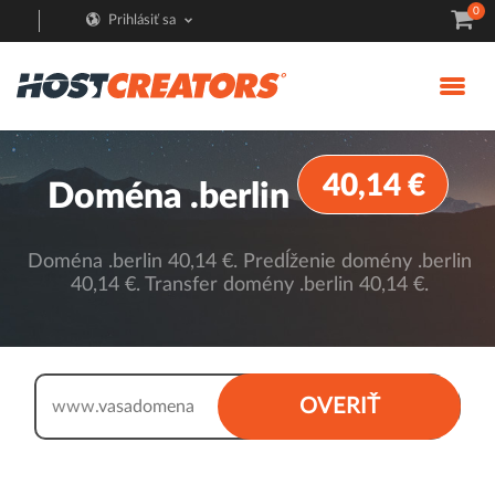
0
Prihlásiť sa
40,14 €
Doména .berlin
Doména .berlin 40,14 €. Predĺženie domény .berlin
40,14 €. Transfer domény .berlin 40,14 €.
.berlin
OVERIŤ
www.