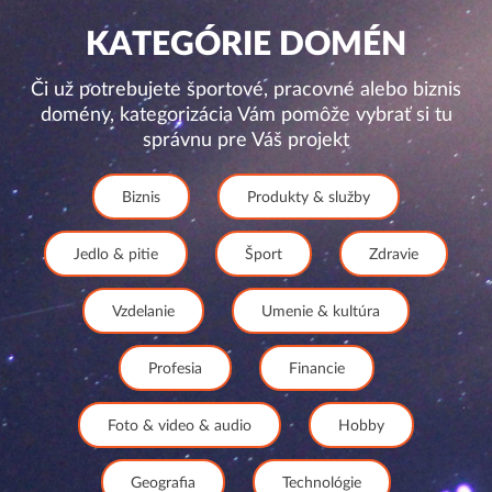
KATEGÓRIE DOMÉN
Či už potrebujete športové, pracovné alebo biznis
domény, kategorizácia Vám pomôže vybrať si tu
správnu pre Váš projekt
Biznis
Produkty & služby
Jedlo & pitie
Šport
Zdravie
Vzdelanie
Umenie & kultúra
Profesia
Financie
Foto & video & audio
Hobby
Geografia
Technológie