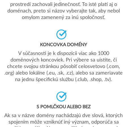
prostredí zachovali jedinečnosť. To isté platí aj o
doménach, preto si názov vyberajte tak, aby nebol
omylom zamenený za inú spoločnosť.
KONCOVKA DOMÉNY
V súčasnosti je k dispozícii viac ako 1000
doménových koncoviek. Pri výbere sa uistite, či
chcete svojou stránkou pôsobiť celosvetovo (.com,
.org) alebo lokálne (.eu, .sk, .cz), alebo sa zameriavate
na jednu špecifickú službu (.club, .shop, .tv).
S POMLČKOU ALEBO BEZ
Ak sa v názve domény nachádzajú dve slová, ktorých
spojením môže vzniknúť iný význam, odporúča sa