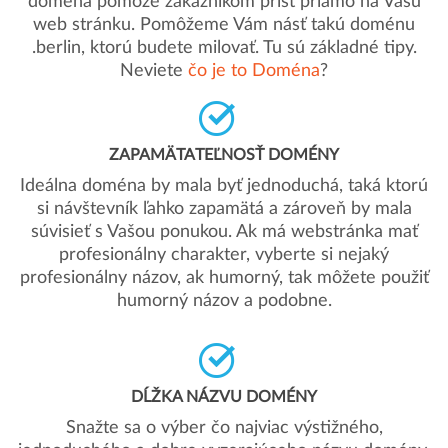
doména pomôže zákazníkom prísť priamo na Vašu
web stránku. Pomôžeme Vám násť takú doménu
.berlin, ktorú budete milovať. Tu sú základné tipy.
Neviete
čo je to Doména
?
ZAPAMÄTATEĽNOSŤ DOMÉNY
Ideálna doména by mala byť jednoduchá, taká ktorú
si návštevník ľahko zapamätá a zároveň by mala
súvisieť s Vašou ponukou. Ak má webstránka mať
profesionálny charakter, vyberte si nejaký
profesionálny názov, ak humorný, tak môžete použiť
humorný názov a podobne.
DĹŽKA NÁZVU DOMÉNY
Snažte sa o výber čo najviac výstižného,