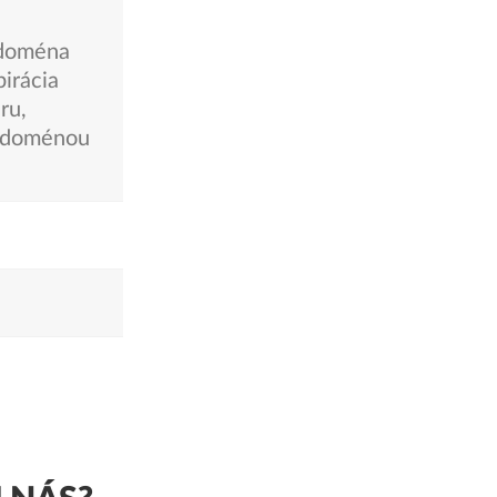
 doména
pirácia
ru,
s doménou