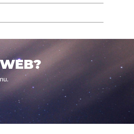
 WEB?
nu.