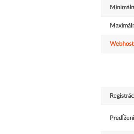
Minimáln
Maximáln
Webhost
Registrác
Predĺžen