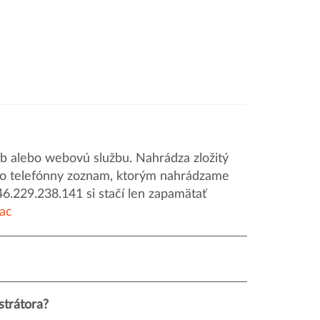
 alebo webovú službu. Nahrádza zložitý
o ako telefónny zoznam, ktorým nahrádzame
46.229.238.141 si stačí len zapamätať
iac
strátora?