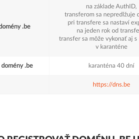
na základe AuthID,
transferom sa nepredlžuje
pri transfere sa nastaví ex
 domény .be
na jeden rok od transfe
transfer sa môže vykonať aj 
v karanténe
a domény .be
karanténa 40 dní
https://dns.be