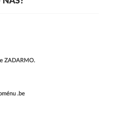
 NÁS?
plne ZADARMO.
oménu .be