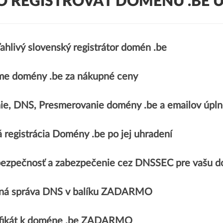
O REGISTROVAŤ DOMÉNU .BE U
ahlivý slovenský registrátor domén .be
e domény .be za nákupné ceny
ie, DNS, Presmerovanie domény .be a emailov ú
 registrácia Domény .be po jej uhradení
ezpečnosť a zabezpečenie cez DNSSEC pre vašu d
ná správa DNS v balíku ZADARMO
ifikát k doméne .be ZADARMO