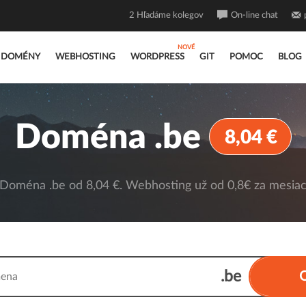
2
Hľadáme kolegov
On-line chat
DOMÉNY
WEBHOSTING
WORDPRESS
GIT
POMOC
BLOG
Doména .be
8,04 €
Doména .be od 8,04 €. Webhosting už od 0,8€ za mesia
.be