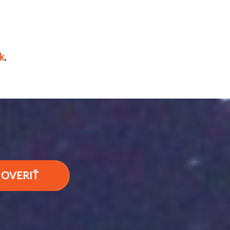
k
.
OVERIŤ