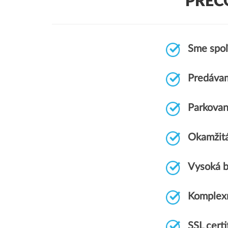
PREČ
Sme spoľ
Predávam
Parkovan
Okamžitá
Vysoká b
Komplex
SSL cert