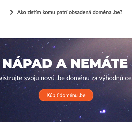
Ako zistím komu patrí obsadená doména .be?
 NÁPAD A NEMÁTE
gistrujte svoju novú .be doménu za výhodnú ce
Kúpiť doménu .be