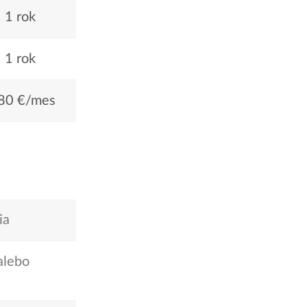
1 rok
1 rok
80 €/mes
ia
 alebo