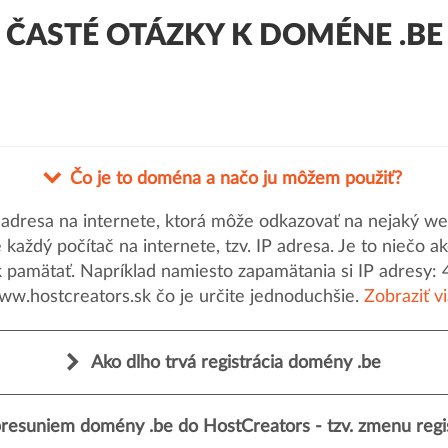
ČASTÉ OTÁZKY K DOMÉNE .BE
Čo je to doména a načo ju môžem použiť?
dresa na internete, ktorá môže odkazovať na nejaký web
uje každý počítač na internete, tzv. IP adresa. Je to nieč
k pamätať. Napríklad namiesto zapamätania si IP adresy: 
ww.hostcreators.sk čo je určite jednoduchšie.
Zobraziť v
Ako dlho trvá registrácia domény .be
resuniem domény .be do HostCreators - tzv. zmenu regi