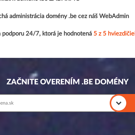
há administrácia domény .be cez náš WebAdmin
a podporu 24/7, ktorá je hodnotená
5 z 5 hviezdičie
ZAČNITE OVERENÍM .BE DOMÉNY