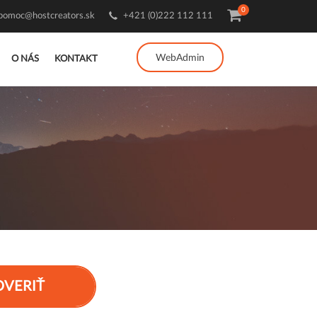
0
pomoc@hostcreators.sk
+421 (0)222 112 111
WebAdmin
O NÁS
KONTAKT
c
OVERIŤ