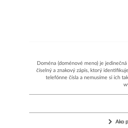
Doména (doménové meno) je jedinečná a
číselný a znakový zápis, ktorý identifik
telefónne čísla a nemusíme si ich ta
w
Ako p