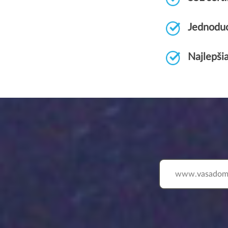
Jednoduc
Najlepši
www.