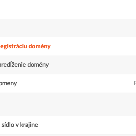
registráciu domény
predĺženie domény
domeny
sídlo v krajine