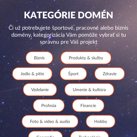
KATEGÓRIE DOMÉN
Či už potrebujete športové, pracovné alebo biznis
domény, kategorizácia Vám pomôže vybrať si tu
správnu pre Váš projekt
Biznis
Produkty & služby
Jedlo & pitie
Šport
Zdravie
Vzdelanie
Umenie & kultúra
Profesia
Financie
Foto & video & audio
Hobby