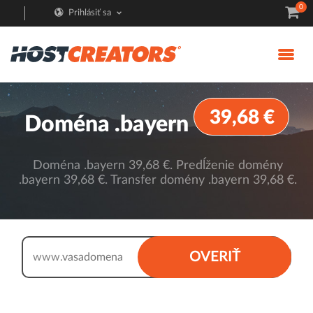
0
Prihlásiť sa
39,68 €
Doména .bayern
Doména .bayern 39,68 €. Predĺženie domény
.bayern 39,68 €. Transfer domény .bayern 39,68 €.
.bayern
OVERIŤ
www.