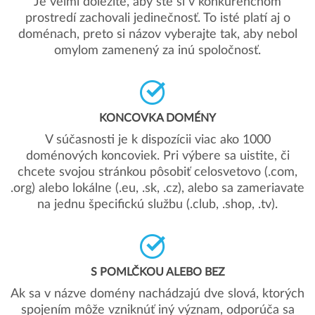
Je veľmi dôležité, aby ste si v konkurenčnom
prostredí zachovali jedinečnosť. To isté platí aj o
doménach, preto si názov vyberajte tak, aby nebol
omylom zamenený za inú spoločnosť.
KONCOVKA DOMÉNY
V súčasnosti je k dispozícii viac ako 1000
doménových koncoviek. Pri výbere sa uistite, či
chcete svojou stránkou pôsobiť celosvetovo (.com,
.org) alebo lokálne (.eu, .sk, .cz), alebo sa zameriavate
na jednu špecifickú službu (.club, .shop, .tv).
S POMLČKOU ALEBO BEZ
Ak sa v názve domény nachádzajú dve slová, ktorých
spojením môže vzniknúť iný význam, odporúča sa