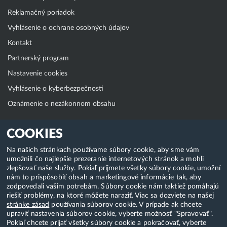
Reklamačný poriadok
Vyhlásenie o ochrane osobných údajov
Kontakt
Partnerský program
Nastavenie cookies
Vyhlásenie o kyberbezpečnosti
Oznámenie o nezákonnom obsahu
Klientská zóna
COOKIES
WebAdmin
Na našich stránkach používame súbory cookie, aby sme vám
umožnili čo najlepšie prezeranie internetových stránok a mohli
WebMail
zlepšovať naše služby. Pokiaľ prijmete všetky súbory cookie, umožní
Zmena hesla (E-mail, FTP, SSH)
nám to prispôsobiť obsah a marketingové informácie tak, aby
zodpovedali vašim potrebám. Súbory cookie nám taktiež pomáhajú
Webhosting
riešiť problémy, na ktoré môžete naraziť. Viac sa dozviete na našej
stránke zásad
používania súborov cookie. V prípade ak chcete
Domény
upraviť nastavenia súborov cookie, vyberte možnosť "Spravovať".
Pokiaľ chcete prijať všetky súbory cookie a pokračovať, vyberte