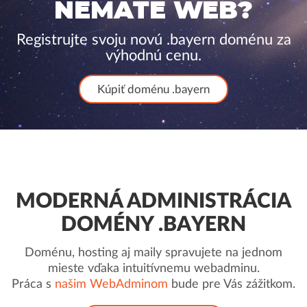
NEMÁTE WEB?
Registrujte svoju novú .bayern doménu za
výhodnú cenu.
Kúpiť doménu .bayern
MODERNÁ ADMINISTRÁCIA
DOMÉNY .BAYERN
Doménu, hosting aj maily spravujete na jednom
mieste vďaka intuitívnemu webadminu.
Práca s
našim WebAdminom
bude pre Vás zážitkom.