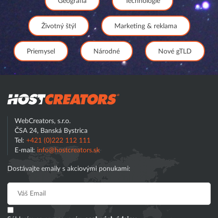
Geografia
Technológie
Životný štýl
Marketing & reklama
Priemysel
Národné
Nové gTLD
Hostcreator
WebCreators, s.r.o.
ČSA 24, Banská Bystrica
Tel:
+421 (0)222 112 111
E-mail:
info@hostcreators.sk
Dostávajte emaily s akciovými ponukami: