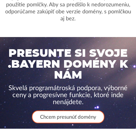
použitie pomlčky. Aby sa predišlo k nedorozumeniu,
odporúčame zakúpiť obe verzie domény, s pomlčkou
aj bez.
PRESUNTE SI SVOJE
.BAYERN DOMÉNY K
NÁM
Skvelá programátroská podpora, výborné
ceny a progresívne funkcie, ktoré inde
nenájdete.
Chcem presunúť domény