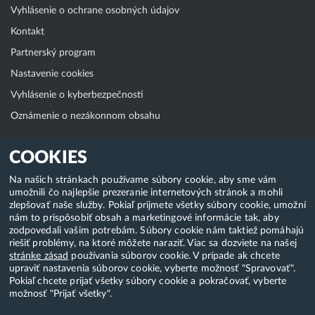
Vyhlásenie o ochrane osobných údajov
Kontakt
Partnerský program
Nastavenie cookies
Vyhlásenie o kyberbezpečnosti
Oznámenie o nezákonnom obsahu
Klientská zóna
COOKIES
WebAdmin
Na našich stránkach používame súbory cookie, aby sme vám
umožnili čo najlepšie prezeranie internetových stránok a mohli
WebMail
zlepšovať naše služby. Pokiaľ prijmete všetky súbory cookie, umožní
Zmena hesla (E-mail, FTP, SSH)
nám to prispôsobiť obsah a marketingové informácie tak, aby
zodpovedali vašim potrebám. Súbory cookie nám taktiež pomáhajú
Webhosting
riešiť problémy, na ktoré môžete naraziť. Viac sa dozviete na našej
stránke zásad
používania súborov cookie. V prípade ak chcete
Domény
upraviť nastavenia súborov cookie, vyberte možnosť "Spravovať".
Pokiaľ chcete prijať všetky súbory cookie a pokračovať, vyberte
možnosť "Prijať všetky".