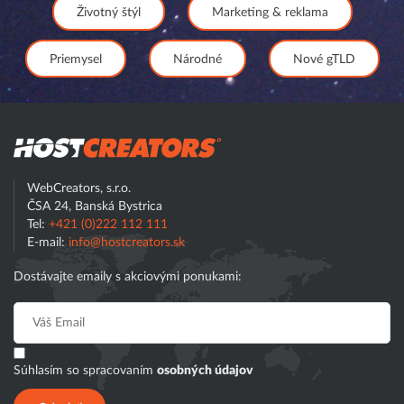
Životný štýl
Marketing & reklama
Priemysel
Národné
Nové gTLD
Hostcreator
WebCreators, s.r.o.
ČSA 24, Banská Bystrica
Tel:
+421 (0)222 112 111
E-mail:
info@hostcreators.sk
Dostávajte emaily s akciovými ponukami:
Súhlasím so spracovaním
osobných údajov