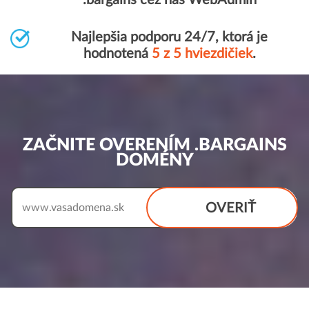
.bargains cez náš WebAdmin
Najlepšia podporu 24/7, ktorá je
hodnotená
5 z 5 hviezdičiek
.
ZAČNITE OVERENÍM .BARGAINS
DOMÉNY
OVERIŤ
www.