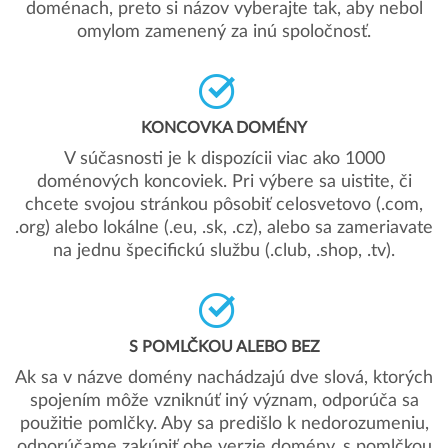
doménach, preto si názov vyberajte tak, aby nebol
omylom zamenený za inú spoločnosť.
KONCOVKA DOMÉNY
V súčasnosti je k dispozícii viac ako 1000
doménových koncoviek. Pri výbere sa uistite, či
chcete svojou stránkou pôsobiť celosvetovo (.com,
.org) alebo lokálne (.eu, .sk, .cz), alebo sa zameriavate
na jednu špecifickú službu (.club, .shop, .tv).
S POMLČKOU ALEBO BEZ
Ak sa v názve domény nachádzajú dve slová, ktorých
spojením môže vzniknúť iný význam, odporúča sa
použitie pomlčky. Aby sa predišlo k nedorozumeniu,
odporúčame zakúpiť obe verzie domény, s pomlčkou