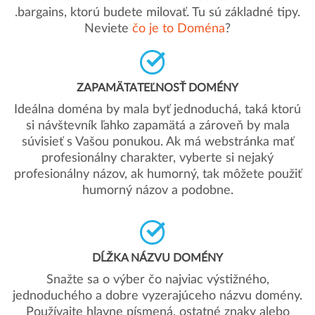
.bargains, ktorú budete milovať. Tu sú základné tipy.
Neviete
čo je to Doména
?
ZAPAMÄTATEĽNOSŤ DOMÉNY
Ideálna doména by mala byť jednoduchá, taká ktorú
si návštevník ľahko zapamätá a zároveň by mala
súvisieť s Vašou ponukou. Ak má webstránka mať
profesionálny charakter, vyberte si nejaký
profesionálny názov, ak humorný, tak môžete použiť
humorný názov a podobne.
DĹŽKA NÁZVU DOMÉNY
Snažte sa o výber čo najviac výstižného,
jednoduchého a dobre vyzerajúceho názvu domény.
Používajte hlavne písmená, ostatné znaky alebo