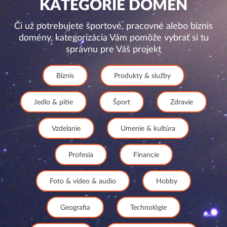
KATEGÓRIE DOMÉN
Či už potrebujete športové, pracovné alebo biznis
domény, kategorizácia Vám pomôže vybrať si tu
správnu pre Váš projekt
Biznis
Produkty & služby
Jedlo & pitie
Šport
Zdravie
Vzdelanie
Umenie & kultúra
Profesia
Financie
Foto & video & audio
Hobby
Geografia
Technológie