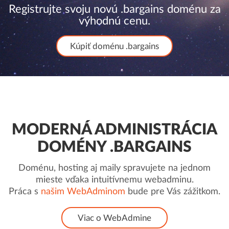
Registrujte svoju novú .bargains doménu za
výhodnú cenu.
Kúpiť doménu .bargains
MODERNÁ ADMINISTRÁCIA
DOMÉNY .BARGAINS
Doménu, hosting aj maily spravujete na jednom
mieste vďaka intuitívnemu webadminu.
Práca s
našim WebAdminom
bude pre Vás zážitkom.
Viac o WebAdmine