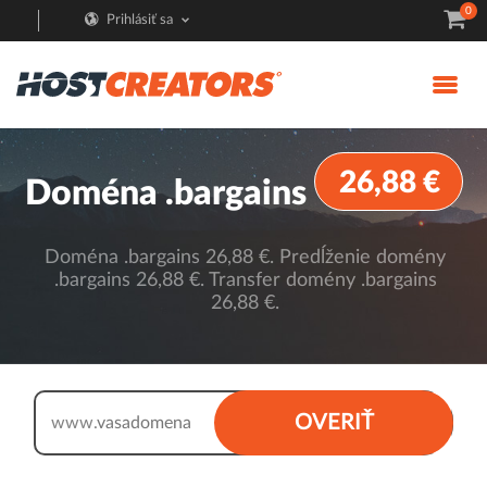
0
Prihlásiť sa
26,88 €
Doména .bargains
Doména .bargains 26,88 €. Predĺženie domény
.bargains 26,88 €. Transfer domény .bargains
26,88 €.
.bargains
OVERIŤ
www.