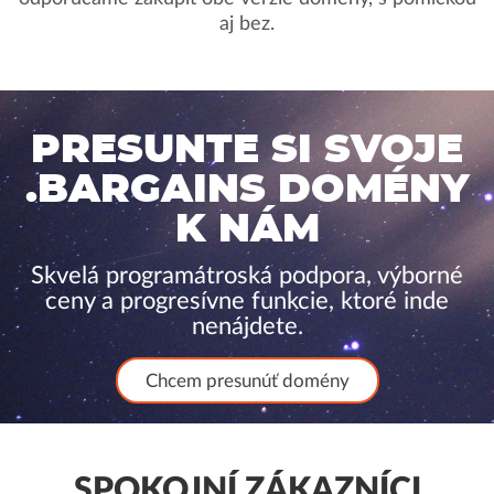
aj bez.
PRESUNTE SI SVOJE
.BARGAINS DOMÉNY
K NÁM
Skvelá programátroská podpora, výborné
ceny a progresívne funkcie, ktoré inde
nenájdete.
Chcem presunúť domény
SPOKOJNÍ ZÁKAZNÍCI