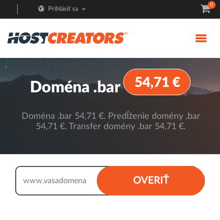
0
Prihlásiť sa
54,71 €
Doména .bar
Doména .bar 54,71 €. Predĺženie domény .bar
54,71 €. Transfer domény .bar 54,71 €.
.bar
OVERIŤ
www.