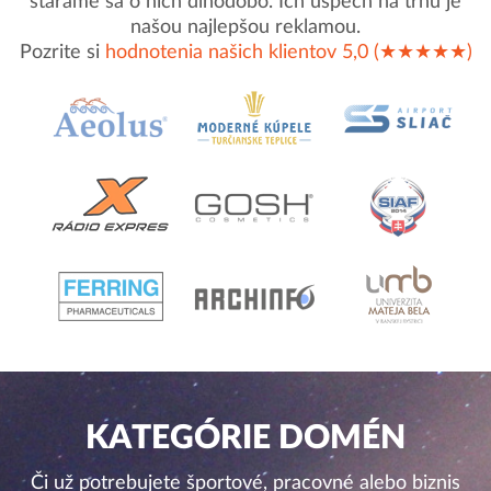
staráme sa o nich dlhodobo. Ich úspech na trhu je
našou najlepšou reklamou.
Pozrite si
hodnotenia našich klientov 5,0 (★★★★★)
KATEGÓRIE DOMÉN
Či už potrebujete športové, pracovné alebo biznis