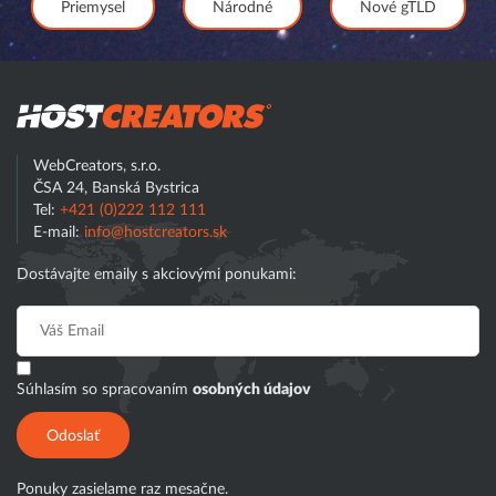
Priemysel
Národné
Nové gTLD
Hostcreator
WebCreators, s.r.o.
ČSA 24, Banská Bystrica
Tel:
+421 (0)222 112 111
E-mail:
info@hostcreators.sk
Dostávajte emaily s akciovými ponukami:
Súhlasím so spracovaním
osobných údajov
Odoslať
Ponuky zasielame raz mesačne.