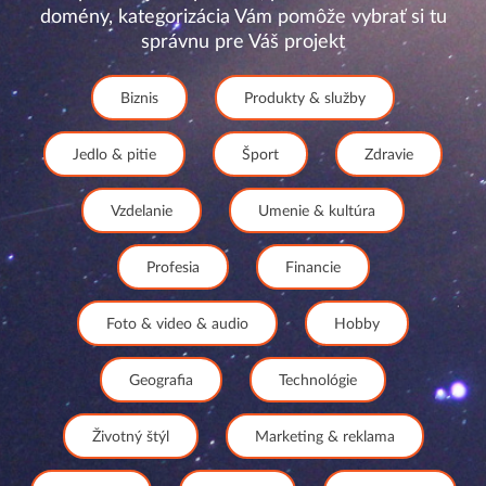
domény, kategorizácia Vám pomôže vybrať si tu
správnu pre Váš projekt
Biznis
Produkty & služby
Jedlo & pitie
Šport
Zdravie
Vzdelanie
Umenie & kultúra
Profesia
Financie
Foto & video & audio
Hobby
Geografia
Technológie
Životný štýl
Marketing & reklama