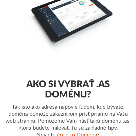
AKO SI VYBRAŤ .AS
DOMÉNU?
Tak isto ako adresa napovie ľuďom, kde bývate,
doména pomôže zákazníkom prísť priamo na Vašu
web stránku. Pomôžeme Vám násť takú doménu .as,
ktorú budete milovať. Tu sú základné tipy.
Neviete
čo je to Doména
?