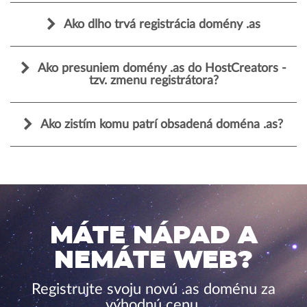
Ako dlho trvá registrácia domény .as
Ako presuniem domény .as do HostCreators -
tzv. zmenu registrátora?
Ako zistím komu patrí obsadená doména .as?
MÁTE NÁPAD A
NEMÁTE WEB?
Registrujte svoju novú .as doménu za
výhodnú cenu.