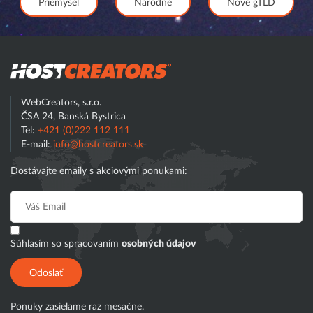
Priemysel
Národné
Nové gTLD
Hostcreator
WebCreators, s.r.o.
ČSA 24, Banská Bystrica
Tel:
+421 (0)222 112 111
E-mail:
info@hostcreators.sk
Dostávajte emaily s akciovými ponukami:
Súhlasím so spracovaním
osobných údajov
Odoslať
Ponuky zasielame raz mesačne.