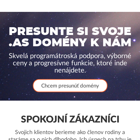
PRESUNTE SI SVOJE
.AS DOMÉNY K NÁM
Skvelá programátroská podpora, výborné
ceny a progresívne funkcie, ktoré inde
nenájdete.
Chcem presunúť domény
SPOKOJNÍ ZÁKAZNÍCI
Svojich klientov berieme ako členov rodiny a
staráme sa o nich dlhodobo. Ich úspech na trhu je