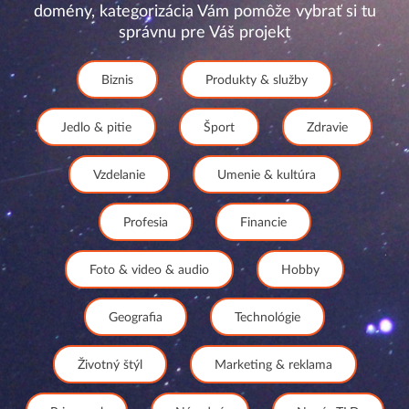
domény, kategorizácia Vám pomôže vybrať si tu
správnu pre Váš projekt
Biznis
Produkty & služby
Jedlo & pitie
Šport
Zdravie
Vzdelanie
Umenie & kultúra
Profesia
Financie
Foto & video & audio
Hobby
Geografia
Technológie
Životný štýl
Marketing & reklama