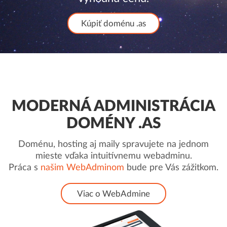
Kúpiť doménu .as
MODERNÁ ADMINISTRÁCIA
DOMÉNY .AS
Doménu, hosting aj maily spravujete na jednom
mieste vďaka intuitívnemu webadminu.
Práca s
našim WebAdminom
bude pre Vás zážitkom.
Viac o WebAdmine