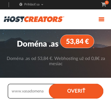
0
Prihlásiť sa
53,84 €
Doména .as
Doména .as od 53,84 €. Webhosting už od 0,8€ za
mesiac
.as
OVERIŤ
www.