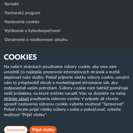
Kontakt
Partnerský program
Nastavenie cookies
Vyhlásenie o kyberbezpečnosti
Oznámenie o nezákonnom obsahu
Klientská zóna
COOKIES
WebAdmin
Na našich stránkach používame súbory cookie, aby sme vám
umožnili čo najlepšie prezeranie internetových stránok a mohli
WebMail
zlepšovať naše služby. Pokiaľ prijmete všetky súbory cookie, umožní
Zmena hesla (E-mail, FTP, SSH)
nám to prispôsobiť obsah a marketingové informácie tak, aby
zodpovedali vašim potrebám. Súbory cookie nám taktiež pomáhajú
Webhosting
riešiť problémy, na ktoré môžete naraziť. Viac sa dozviete na našej
stránke zásad
používania súborov cookie. V prípade ak chcete
Domény
upraviť nastavenia súborov cookie, vyberte možnosť "Spravovať".
Pokiaľ chcete prijať všetky súbory cookie a pokračovať, vyberte
možnosť "Prijať všetky".
Copyright & 2018-2026 HostCreators. Všetky práva vyhradené
Spravovať
Prijať všetky