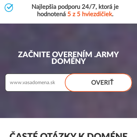
Najlepšia podporu 24/7, ktorá je
hodnotená
5 z 5 hviezdičiek
.
ZAČNITE OVERENÍM .ARMY
DOMÉNY
OVERIŤ
www.