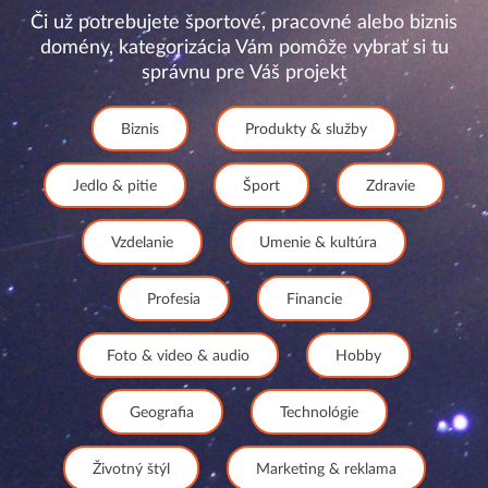
Či už potrebujete športové, pracovné alebo biznis
domény, kategorizácia Vám pomôže vybrať si tu
správnu pre Váš projekt
Biznis
Produkty & služby
Jedlo & pitie
Šport
Zdravie
Vzdelanie
Umenie & kultúra
Profesia
Financie
Foto & video & audio
Hobby
Geografia
Technológie
Životný štýl
Marketing & reklama