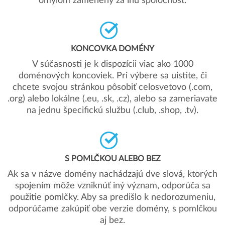
omylom zamenený za inú spoločnosť.
KONCOVKA DOMÉNY
V súčasnosti je k dispozícii viac ako 1000
doménových koncoviek. Pri výbere sa uistite, či
chcete svojou stránkou pôsobiť celosvetovo (.com,
.org) alebo lokálne (.eu, .sk, .cz), alebo sa zameriavate
na jednu špecifickú službu (.club, .shop, .tv).
S POMLČKOU ALEBO BEZ
Ak sa v názve domény nachádzajú dve slová, ktorých
spojením môže vzniknúť iný význam, odporúča sa
použitie pomlčky. Aby sa predišlo k nedorozumeniu,
odporúčame zakúpiť obe verzie domény, s pomlčkou
aj bez.