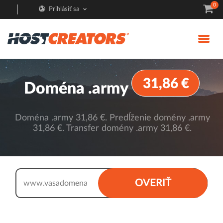
0
Prihlásiť sa
31,86 €
Doména .army
Doména .army 31,86 €. Predĺženie domény .army
31,86 €. Transfer domény .army 31,86 €.
.army
OVERIŤ
www.