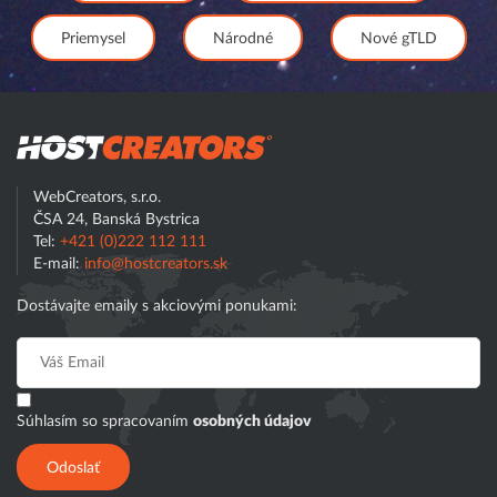
Priemysel
Národné
Nové gTLD
Hostcreator
WebCreators, s.r.o.
ČSA 24, Banská Bystrica
Tel:
+421 (0)222 112 111
E-mail:
info@hostcreators.sk
Dostávajte emaily s akciovými ponukami:
Súhlasím so spracovaním
osobných údajov
Odoslať