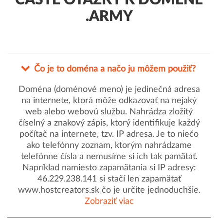
ČASTÉ OTÁZKY K DOMÉNE
.ARMY
Čo je to doména a načo ju môžem použiť?
Doména (doménové meno) je jedinečná adresa
na internete, ktorá môže odkazovať na nejaký
web alebo webovú službu. Nahrádza zložitý
číselný a znakový zápis, ktorý identifikuje každý
počítač na internete, tzv. IP adresa. Je to niečo
ako telefónny zoznam, ktorým nahrádzame
telefónne čísla a nemusíme si ich tak pamätať.
Napríklad namiesto zapamätania si IP adresy:
46.229.238.141 si stačí len zapamätať
www.hostcreators.sk čo je určite jednoduchšie.
Zobraziť viac