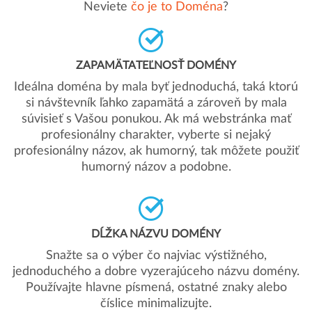
Neviete
čo je to Doména
?
ZAPAMÄTATEĽNOSŤ DOMÉNY
Ideálna doména by mala byť jednoduchá, taká ktorú
si návštevník ľahko zapamätá a zároveň by mala
súvisieť s Vašou ponukou. Ak má webstránka mať
profesionálny charakter, vyberte si nejaký
profesionálny názov, ak humorný, tak môžete použiť
humorný názov a podobne.
DĹŽKA NÁZVU DOMÉNY
Snažte sa o výber čo najviac výstižného,
jednoduchého a dobre vyzerajúceho názvu domény.
Používajte hlavne písmená, ostatné znaky alebo
číslice minimalizujte.