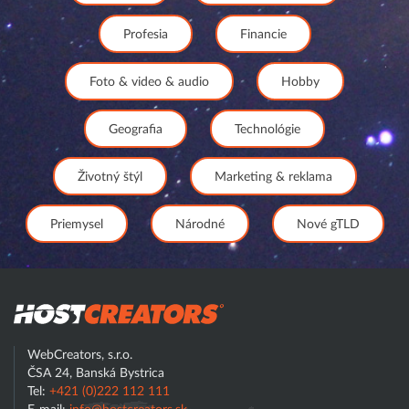
Profesia
Financie
Foto & video & audio
Hobby
Geografia
Technológie
Životný štýl
Marketing & reklama
Priemysel
Národné
Nové gTLD
Hostcreator
WebCreators, s.r.o.
ČSA 24, Banská Bystrica
Tel:
+421 (0)222 112 111