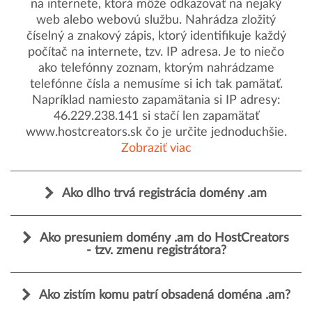
na internete, ktorá môže odkazovať na nejaký
web alebo webovú službu. Nahrádza zložitý
číselný a znakový zápis, ktorý identifikuje každý
počítač na internete, tzv. IP adresa. Je to niečo
ako telefónny zoznam, ktorým nahrádzame
telefónne čísla a nemusíme si ich tak pamätať.
Napríklad namiesto zapamätania si IP adresy:
46.229.238.141 si stačí len zapamätať
www.hostcreators.sk čo je určite jednoduchšie.
Zobraziť viac
Ako dlho trvá registrácia domény .am
Ako presuniem domény .am do HostCreators
- tzv. zmenu registrátora?
Ako zistím komu patrí obsadená doména .am?