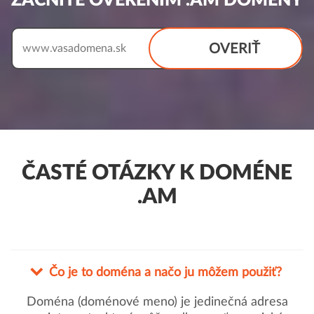
ZAČNITE OVERENÍM .AM DOMÉNY
OVERIŤ
www.
ČASTÉ OTÁZKY K DOMÉNE
.AM
Čo je to doména a načo ju môžem použiť?
Doména (doménové meno) je jedinečná adresa