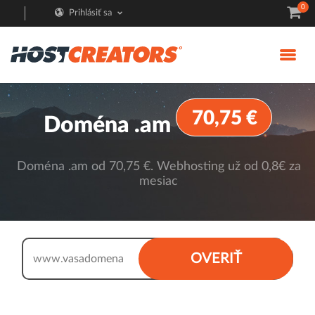
0
Prihlásiť sa
70,75 €
Doména .am
Doména .am od 70,75 €. Webhosting už od 0,8€ za
mesiac
.am
OVERIŤ
www.