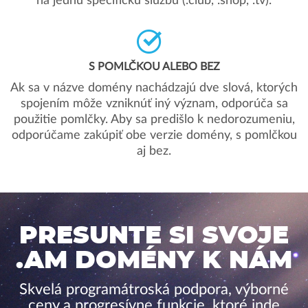
na jednu špecifickú službu (.club, .shop, .tv).
S POMLČKOU ALEBO BEZ
Ak sa v názve domény nachádzajú dve slová, ktorých
spojením môže vzniknúť iný význam, odporúča sa
použitie pomlčky. Aby sa predišlo k nedorozumeniu,
odporúčame zakúpiť obe verzie domény, s pomlčkou
aj bez.
PRESUNTE SI SVOJE
.AM DOMÉNY K NÁM
Skvelá programátroská podpora, výborné
ceny a progresívne funkcie, ktoré inde