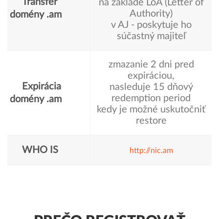
Transfer
na základe LoA (Letter of
Authority)
domény .am
v AJ - poskytuje ho
súčastný majiteľ
zmazanie 2 dni pred
expiráciou,
Expirácia
nasleduje 15 dňový
redemption period
domény .am
kedy je možné uskutočniť
restore
WHO IS
http://nic.am