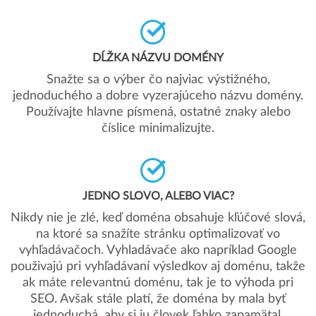
DĹŽKA NÁZVU DOMÉNY
Snažte sa o výber čo najviac výstižného,
jednoduchého a dobre vyzerajúceho názvu domény.
Používajte hlavne písmená, ostatné znaky alebo
číslice minimalizujte.
JEDNO SLOVO, ALEBO VIAC?
Nikdy nie je zlé, keď doména obsahuje kľúčové slová,
na ktoré sa snažíte stránku optimalizovať vo
vyhľadávačoch. Vyhladávače ako napríklad Google
použivajú pri vyhľadávaní výsledkov aj doménu, takže
ak máte relevantnú doménu, tak je to výhoda pri
SEO. Avšak stále platí, že doména by mala byť
jednoduchá, aby si ju človek ľahko zapamätal.