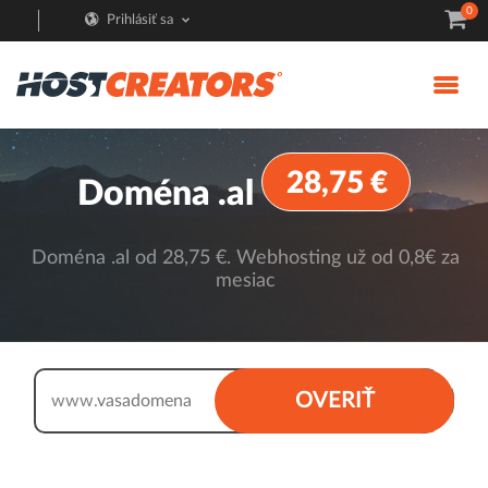
0
Prihlásiť sa
28,75 €
Doména .al
Doména .al od 28,75 €. Webhosting už od 0,8€ za
mesiac
.al
OVERIŤ
www.