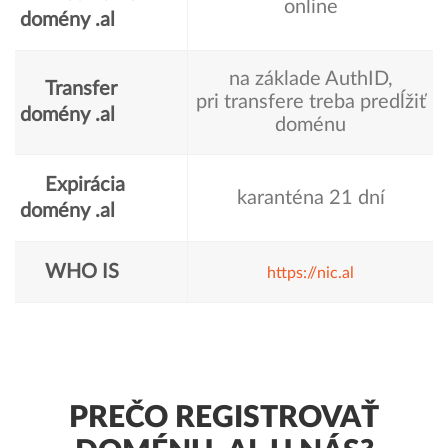
online
domény .al
na základe AuthID,
Transfer
pri transfere treba predĺžiť
domény .al
doménu
Expirácia
karanténa 21 dní
domény .al
WHO IS
https://nic.al
PREČO REGISTROVAŤ