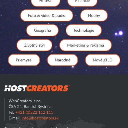
Profesia
Financie
Foto & video & audio
Hobby
Geografia
Technológie
Životný štýl
Marketing & reklama
Priemysel
Národné
Nové gTLD
Hostcreator
WebCreators, s.r.o.
ČSA 24, Banská Bystrica
Tel:
+421 (0)222 112 111
E-mail:
info@hostcreators.sk