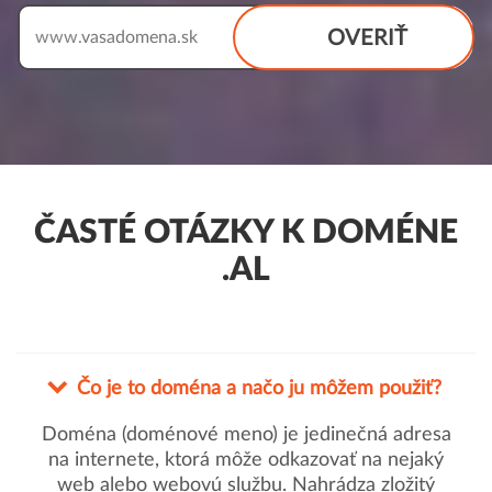
OVERIŤ
www.
ČASTÉ OTÁZKY K DOMÉNE
.AL
Čo je to doména a načo ju môžem použiť?
Doména (doménové meno) je jedinečná adresa
na internete, ktorá môže odkazovať na nejaký
web alebo webovú službu. Nahrádza zložitý