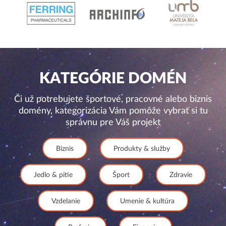
KATEGÓRIE DOMÉN
Či už potrebujete športové, pracovné alebo biznis
domény, kategorizácia Vám pomôže vybrať si tu
správnu pre Váš projekt
Biznis
Produkty & služby
Jedlo & pitie
Šport
Zdravie
Vzdelanie
Umenie & kultúra