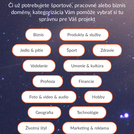
Či už potrebujete športové, pracovné alebo biznis
domény, kategorizácia Vám pomôže vybrať si tu
správnu pre Váš projekt
Biznis
Produkty & služby
Jedlo & pitie
Šport
Zdravie
Vzdelanie
Umenie & kultúra
Profesia
Financie
Foto & video & audio
Hobby
Geografia
Technológie
Životný štýl
Marketing & reklama