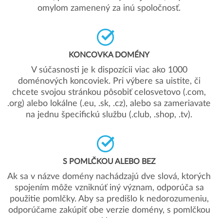
omylom zamenený za inú spoločnosť.
KONCOVKA DOMÉNY
V súčasnosti je k dispozícii viac ako 1000
doménových koncoviek. Pri výbere sa uistite, či
chcete svojou stránkou pôsobiť celosvetovo (.com,
.org) alebo lokálne (.eu, .sk, .cz), alebo sa zameriavate
na jednu špecifickú službu (.club, .shop, .tv).
S POMLČKOU ALEBO BEZ
Ak sa v názve domény nachádzajú dve slová, ktorých
spojením môže vzniknúť iný význam, odporúča sa
použitie pomlčky. Aby sa predišlo k nedorozumeniu,
odporúčame zakúpiť obe verzie domény, s pomlčkou