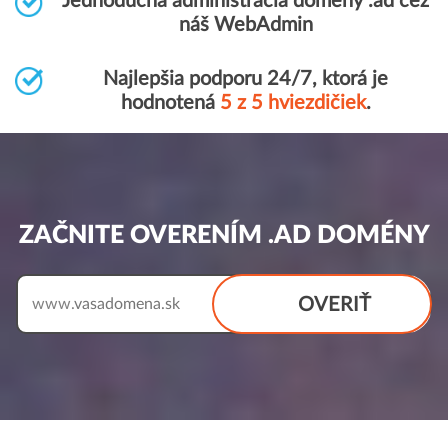
Jednoduchá administrácia domény .ad cez
náš WebAdmin
Najlepšia podporu 24/7, ktorá je
hodnotená
5 z 5 hviezdičiek
.
ZAČNITE OVERENÍM .AD DOMÉNY
OVERIŤ
www.