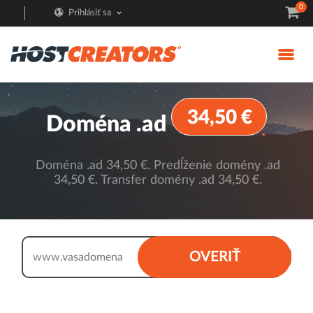
0
Prihlásiť sa
34,50 €
Doména .ad
Doména .ad 34,50 €. Predĺženie domény .ad
34,50 €. Transfer domény .ad 34,50 €.
.ad
OVERIŤ
www.