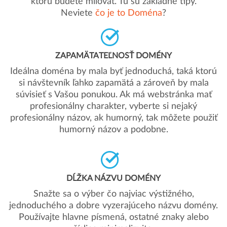
ktorú budete milovať. Tu sú základné tipy.
Neviete
čo je to Doména
?
ZAPAMÄTATEĽNOSŤ DOMÉNY
Ideálna doména by mala byť jednoduchá, taká ktorú
si návštevník ľahko zapamätá a zároveň by mala
súvisieť s Vašou ponukou. Ak má webstránka mať
profesionálny charakter, vyberte si nejaký
profesionálny názov, ak humorný, tak môžete použiť
humorný názov a podobne.
DĹŽKA NÁZVU DOMÉNY
Snažte sa o výber čo najviac výstižného,
jednoduchého a dobre vyzerajúceho názvu domény.
Používajte hlavne písmená, ostatné znaky alebo