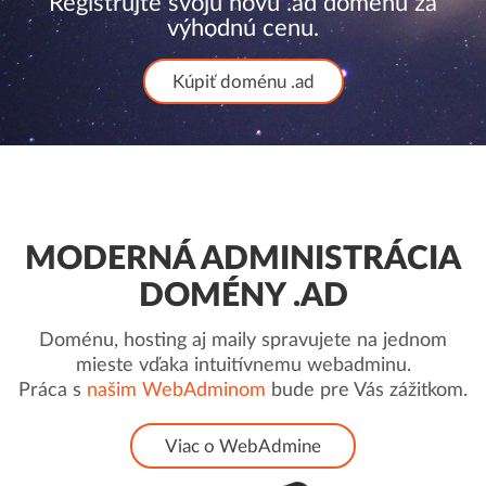
Registrujte svoju novú .ad doménu za
výhodnú cenu.
Kúpiť doménu .ad
MODERNÁ ADMINISTRÁCIA
DOMÉNY .AD
Doménu, hosting aj maily spravujete na jednom
mieste vďaka intuitívnemu webadminu.
Práca s
našim WebAdminom
bude pre Vás zážitkom.
Viac o WebAdmine