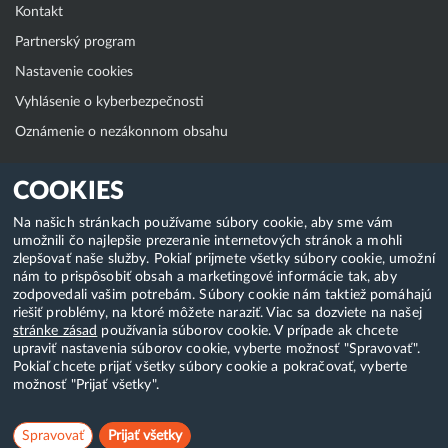
Kontakt
Partnerský program
Nastavenie cookies
Vyhlásenie o kyberbezpečnosti
Oznámenie o nezákonnom obsahu
Klientská zóna
COOKIES
WebAdmin
Na našich stránkach používame súbory cookie, aby sme vám
umožnili čo najlepšie prezeranie internetových stránok a mohli
WebMail
zlepšovať naše služby. Pokiaľ prijmete všetky súbory cookie, umožní
Zmena hesla (E-mail, FTP, SSH)
nám to prispôsobiť obsah a marketingové informácie tak, aby
zodpovedali vašim potrebám. Súbory cookie nám taktiež pomáhajú
Webhosting
riešiť problémy, na ktoré môžete naraziť. Viac sa dozviete na našej
stránke zásad
používania súborov cookie. V prípade ak chcete
Domény
upraviť nastavenia súborov cookie, vyberte možnosť "Spravovať".
Pokiaľ chcete prijať všetky súbory cookie a pokračovať, vyberte
možnosť "Prijať všetky".
Copyright & 2018-2026 HostCreators. Všetky práva vyhradené
Spravovať
Prijať všetky