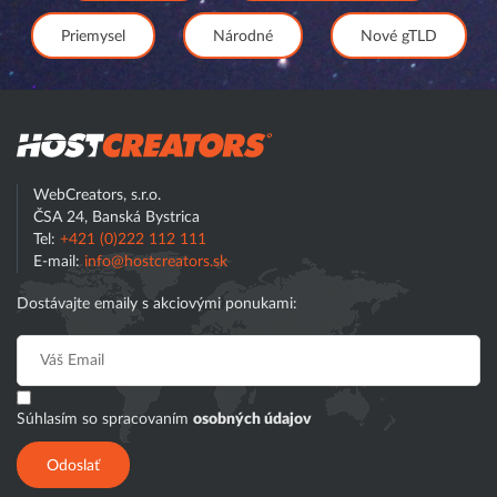
Priemysel
Národné
Nové gTLD
Hostcreator
WebCreators, s.r.o.
ČSA 24, Banská Bystrica
Tel:
+421 (0)222 112 111
E-mail:
info@hostcreators.sk
Dostávajte emaily s akciovými ponukami:
Súhlasím so spracovaním
osobných údajov
Odoslať