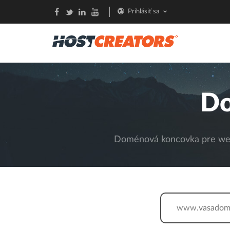
Prihlásiť sa
Do
Doménová koncovka pre webs
www.