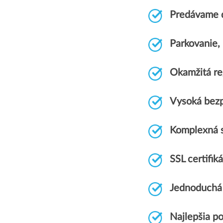
Predávame 
Parkovanie
Okamžitá re
Vysoká bez
Komplexná 
SSL certif
Jednoduchá
Najlepšia p