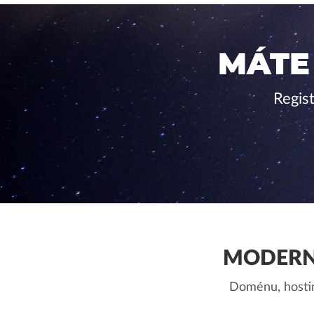
MÁTE
Regis
MODERN
Doménu, hostin