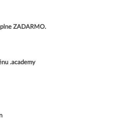
v úplne ZADARMO.
énu .academy
n