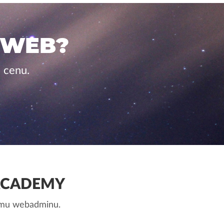
 WEB?
 cenu.
ACADEMY
nemu webadminu.