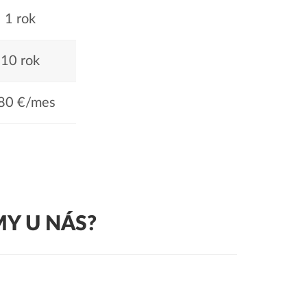
1 rok
10 rok
80 €/mes
Y U NÁS?