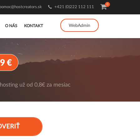
0
pomoc@hostcreators.sk
+421 (0)222 112 111
WebAdmin
O NÁS
KONTAKT
9 €
osting už od 0,8€ za mesiac
OVERIŤ