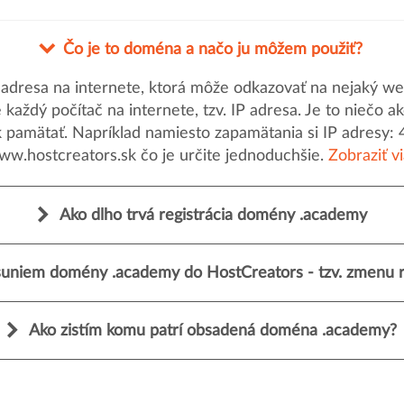
Čo je to doména a načo ju môžem použiť?
dresa na internete, ktorá môže odkazovať na nejaký web
uje každý počítač na internete, tzv. IP adresa. Je to nieč
k pamätať. Napríklad namiesto zapamätania si IP adresy: 
ww.hostcreators.sk čo je určite jednoduchšie.
Zobraziť v
Ako dlho trvá registrácia domény .academy
uniem domény .academy do HostCreators - tzv. zmenu r
Ako zistím komu patrí obsadená doména .academy?