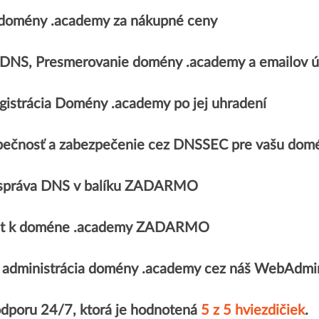
domény .academy za nákupné ceny
, DNS, Presmerovanie domény .academy a emailo
gistrácia Domény .academy po jej uhradení
pečnosť a zabezpečenie cez DNSSEC pre vašu dom
správa DNS v balíku ZADARMO
ikát k doméne .academy ZADARMO
 administrácia domény .academy cez náš WebAdmi
odporu 24/7, ktorá je hodnotená
5 z 5 hviezdičiek
.