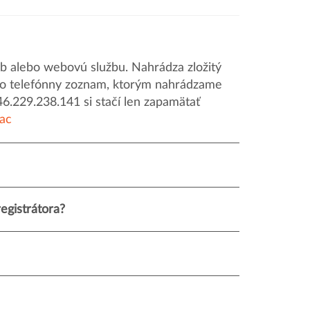
 alebo webovú službu. Nahrádza zložitý
o ako telefónny zoznam, ktorým nahrádzame
46.229.238.141 si stačí len zapamätať
iac
egistrátora?