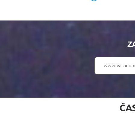
Z
www.
ČA