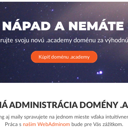
 NÁPAD A NEMÁTE
trujte svoju novú .academy doménu za výhodnú
Kúpiť doménu .academy
Á ADMINISTRÁCIA DOMÉNY .
g aj maily spravujete na jednom mieste vďaka intuitív
Práca s
našim WebAdminom
bude pre Vás zážitkom.