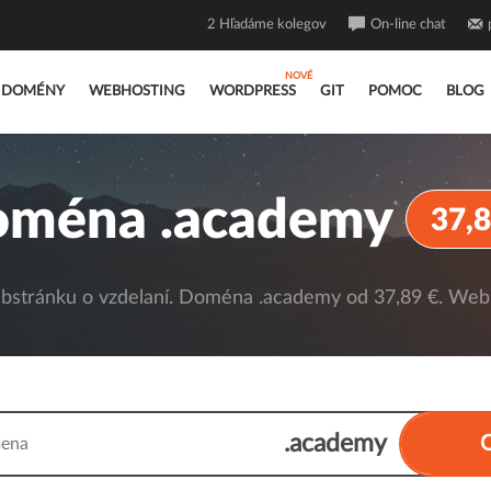
2
Hľadáme kolegov
On-line chat
DOMÉNY
WEBHOSTING
WORDPRESS
GIT
POMOC
BLOG
ména .academy
37,8
tránku o vzdelaní. Doména .academy od 37,89 €. Webh
.academy