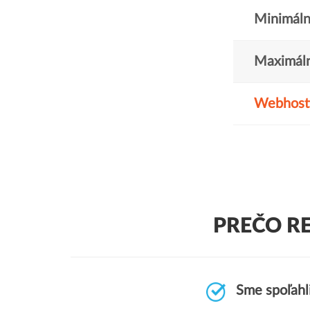
Minimáln
Maximáln
Webhost
PREČO R
Sme spoľahl