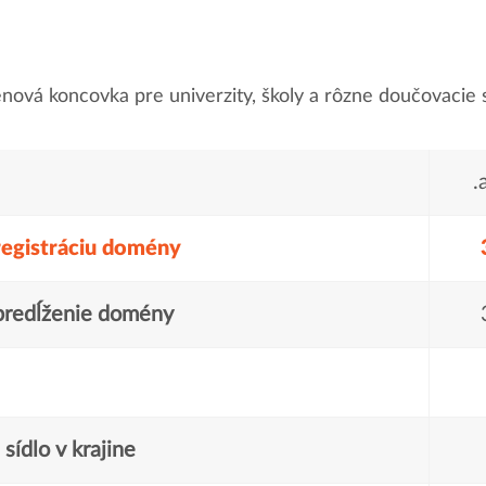
ová koncovka pre univerzity, školy a rôzne doučovacie s
.
registráciu domény
predĺženie domény
sídlo v krajine