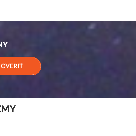
NY
OVERIŤ
EMY