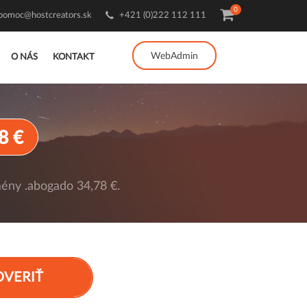
0
pomoc@hostcreators.sk
+421 (0)222 112 111
WebAdmin
O NÁS
KONTAKT
8 €
ény .abogado 34,78 €.
OVERIŤ