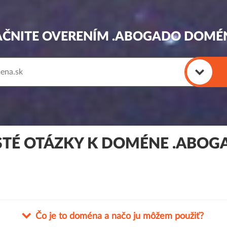
AČNITE OVERENÍM .ABOGADO DOMÉ
STÉ OTÁZKY K DOMÉNE .ABOG
Čo je to doména a načo ju môžem použiť?