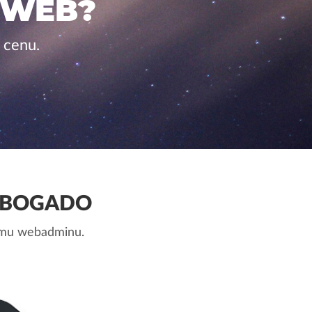
 WEB?
 cenu.
ABOGADO
nemu webadminu.