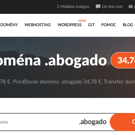
2
Hľadáme kolegov
On-line chat
DOMÉNY
WEBHOSTING
WORDPRESS
GIT
POMOC
BLOG
oména .abogado
34,7
8 €. Predĺženie domény .abogado 34,78 €. Transfer dom
.abogado