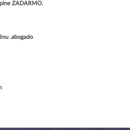
v úplne ZADARMO.
énu .abogado
n