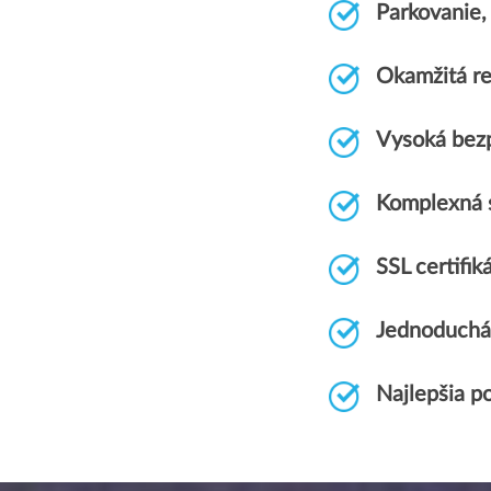
Parkovanie
Okamžitá re
Vysoká bez
Komplexná 
SSL certif
Jednoduchá
Najlepšia p