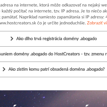
dresa na internete, ktorá môže odkazovať na nejaký web
uje každý počítač na internete, tzv. IP adresa. Je to nieč
k pamätať. Napríklad namiesto zapamätania si IP adresy: 
ww.hostcreators.sk čo je určite jednoduchšie.
Zobraziť v
Ako dlho trvá registrácia domény .abogado
uniem domény .abogado do HostCreators - tzv. zmenu re
Ako zistím komu patrí obsadená doména .abogado?