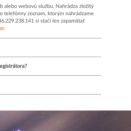
 alebo webovú službu. Nahrádza zložitý
o ako telefónny zoznam, ktorým nahrádzame
46.229.238.141 si stačí len zapamätať
iac
gistrátora?