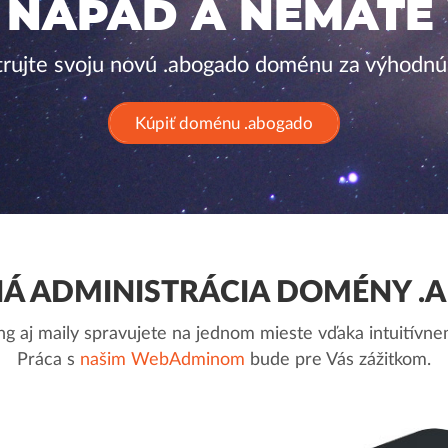
 NÁPAD A NEMÁTE
trujte svoju novú .abogado doménu za výhodnú
Kúpiť doménu .abogado
Á ADMINISTRÁCIA DOMÉNY .
g aj maily spravujete na jednom mieste vďaka intuitív
Práca s
našim WebAdminom
bude pre Vás zážitkom.