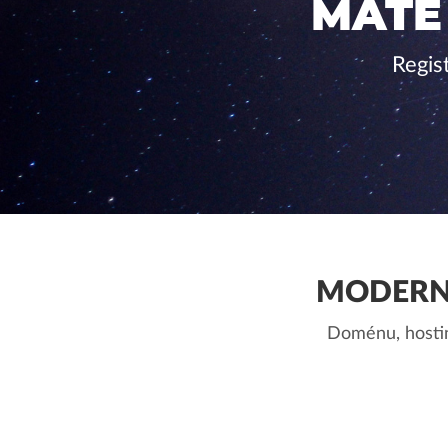
MÁTE
Regis
MODERN
Doménu, hostin