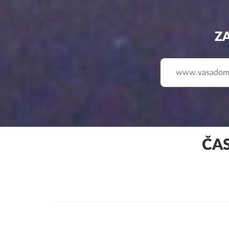
Z
www.
ČA