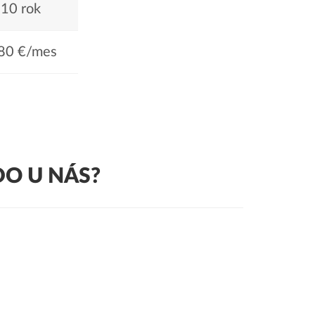
10 rok
80 €/mes
O U NÁS?