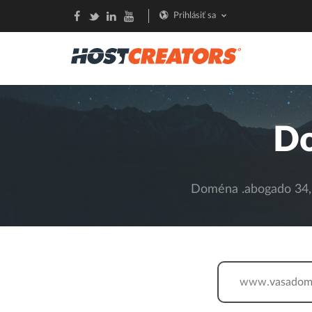
Prihlásiť sa
D
Doména .abogado 34,7
www.