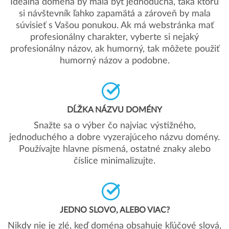
Ideálna doména by mala byť jednoduchá, taká ktorú
si návštevník ľahko zapamätá a zároveň by mala
súvisieť s Vašou ponukou. Ak má webstránka mať
profesionálny charakter, vyberte si nejaký
profesionálny názov, ak humorný, tak môžete použiť
humorný názov a podobne.
DĹŽKA NÁZVU DOMÉNY
Snažte sa o výber čo najviac výstižného,
jednoduchého a dobre vyzerajúceho názvu domény.
Používajte hlavne písmená, ostatné znaky alebo
číslice minimalizujte.
JEDNO SLOVO, ALEBO VIAC?
Nikdy nie je zlé, keď doména obsahuje kľúčové slová,