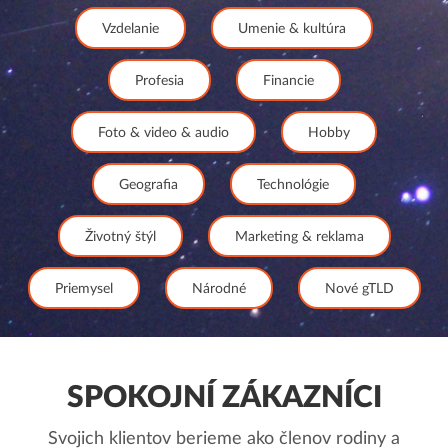
Vzdelanie
Umenie & kultúra
Profesia
Financie
Foto & video & audio
Hobby
Geografia
Technológie
Životný štýl
Marketing & reklama
Priemysel
Národné
Nové gTLD
SPOKOJNÍ ZÁKAZNÍCI
Svojich klientov berieme ako členov rodiny a