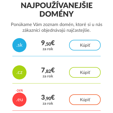
NAJPOUŽÍVANEJŠIE
DOMÉNY
Ponúkame Vám zoznam domén, ktoré si u nás
zákazníci objednávajú najčastejšie.
-5%
9
€
,50
.sk
Kúpiť
za rok
7
€
,82
.cz
Kúpiť
za rok
-26%
3
€
,90
.eu
Kúpiť
za rok