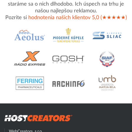
staráme sa o nich dlhodobo. Ich úspech na trhu je
našou najlepšou reklamou.
Pozrite si
hodnotenia našich klientov 5,0 (★★★★★)
Hostcreator
WebCreators, s.r.o.