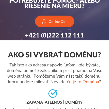
POTREBUJETE POMOC? ALEBO
RIEŠENIE NA MIERU?
On-line Chat
+421 (0)222 112 111
AKO SI VYBRAŤ DOMÉNU?
Tak isto ako adresa napovie ľuďom, kde bývate,
doména pomôže zákazníkom prísť priamo na Vašu
web stránku. Pomôžeme Vám násť takú doménu,
ktorú budete milovať. Neviete
čo je to Doména
?
ZAPAMÄTATEĽNOSŤ DOMÉNY