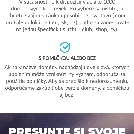
V súčasnosti je k dispozícii viac ako 1000
doménových koncoviek. Pri výbere sa uistite, či
chcete svojou stránkou pôsobiť celosvetovo (.com,
.org) alebo lokálne (.eu, .sk, .cz), alebo sa zameriavate
na jednu špecifickú službu (.club, .shop, .tv).
S POMLČKOU ALEBO BEZ
Ak sa v názve domény nachádzajú dve slová, ktorých
spojením môže vzniknúť iný význam, odporúča sa
použitie pomlčky. Aby sa predišlo k nedorozumeniu,
odporúčame zakúpiť obe verzie domény, s pomlčkou
aj bez.
PRESUNTE SI SVOJE