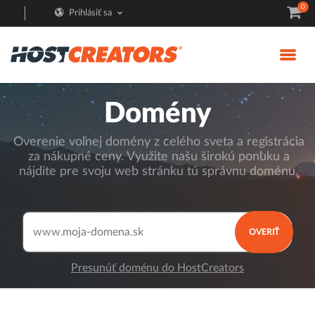
0
Prihlásiť sa
Domény
Overenie voľnej domény z celého sveta a registrácia
za nákupné ceny. Využite našu širokú ponuku a
nájdite pre svoju web stránku tú správnu doménu.
www.
OVERIŤ
Presunúť doménu do HostCreators