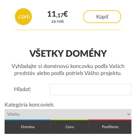
11
€
,17
.com
Kúpiť
za rok
VŠETKY DOMÉNY
Vyhľadajte si doménovú koncovku podľa Vašich
predstáv alebo podľa potrieb Vášho projektu.
Hľadať:
Kategória koncoviek:
Doména
Cena
Predĺženie