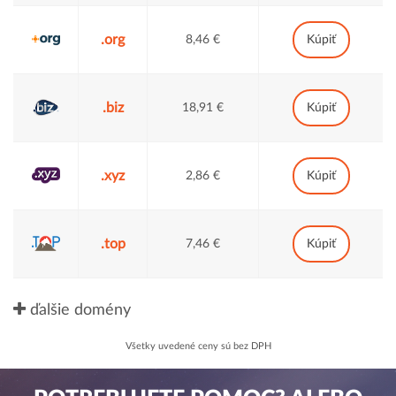
.org
8,46 €
Kúpiť
.biz
18,91 €
Kúpiť
.xyz
2,86 €
Kúpiť
.top
7,46 €
Kúpiť
ďalšie domény
Všetky uvedené ceny sú bez DPH