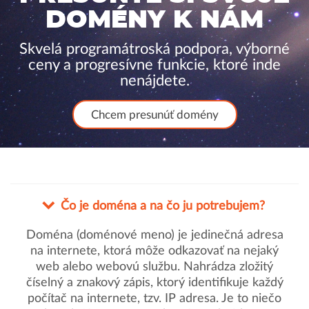
DOMÉNY K NÁM
Skvelá programátroská podpora, výborné
ceny a progresívne funkcie, ktoré inde
nenájdete.
Chcem presunúť domény
Čo je doména a na čo ju potrebujem?
Doména (doménové meno) je jedinečná adresa
na internete, ktorá môže odkazovať na nejaký
web alebo webovú službu. Nahrádza zložitý
číselný a znakový zápis, ktorý identifikuje každý
počítač na internete, tzv. IP adresa. Je to niečo