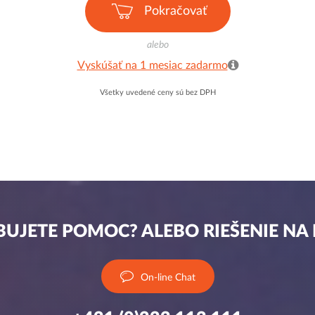
Pokračovať
alebo
Vyskúšať na 1 mesiac zadarmo
Všetky uvedené ceny sú bez DPH
UJETE POMOC? ALEBO RIEŠENIE NA
On-line Chat