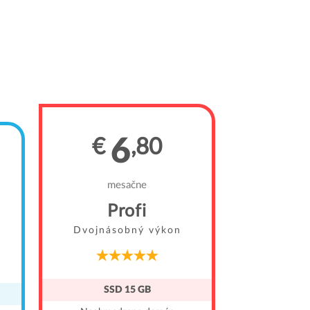
€
6
€
,80
me
WordPr
mesačne
Dvojnás
Profi
Dvojnásobný výkon
SSD
Neobmed
SSD 15 GB
Neobmedzene em