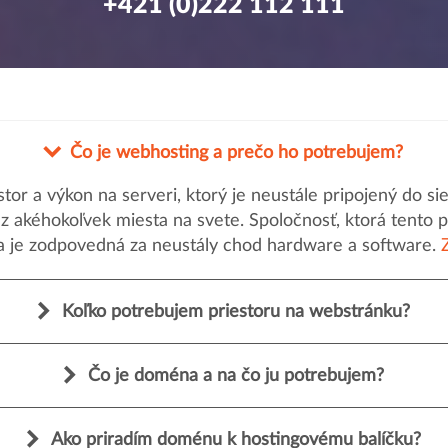
+421 (0)222 112 111
Čo je webhosting a prečo ho potrebujem?
or a výkon na serveri, ktorý je neustále pripojený do s
a z akéhokoľvek miesta na svete. Spoločnosť, ktorá tento 
a je zodpovedná za neustály chod hardware a software.
Koľko potrebujem priestoru na webstránku?
Čo je doména a na čo ju potrebujem?
Ako priradím doménu k hostingovému balíčku?