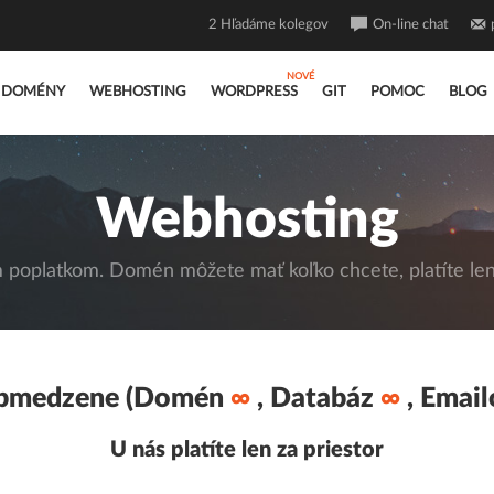
2
Hľadáme kolegov
On-line chat
DOMÉNY
WEBHOSTING
WORDPRESS
GIT
POMOC
BLOG
Webhosting
poplatkom. Domén môžete mať koľko chcete, platíte len 
bmedzene (Domén
∞
, Databáz
∞
, Emai
U nás platíte len za priestor