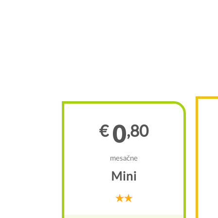
0
€
,80
00
mesačne
e
Mini
anie