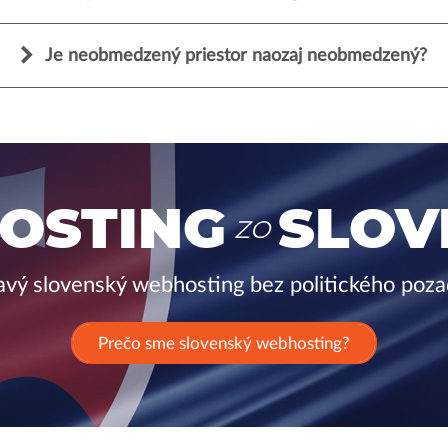
Je neobmedzený priestor naozaj neobmedzený?
OSTING
SLOV
ZO
avý slovenský webhosting bez politického poza
Prečo sme slovenský webhosting?