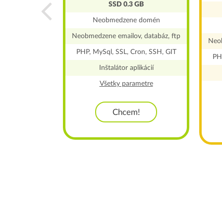
SSD 0.3 GB
u a emailov
Neobmedzene domén
DNS
Neobmedzene emailov, databáz, ftp
Neob
ron, SSH, GIT
PHP, MySql, SSL, Cron, SSH, GIT
PH
metre
Inštalátor aplikácií
Všetky parametre
!
Chcem!