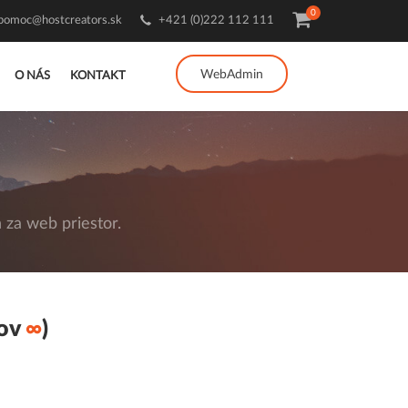
0
pomoc@hostcreators.sk
+421 (0)222 112 111
WebAdmin
O NÁS
KONTAKT
za web priestor.
lov
∞
)