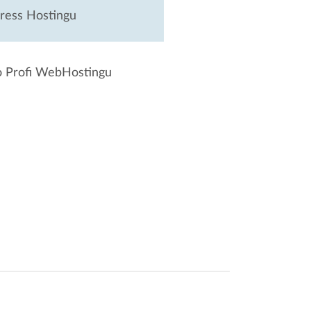
ress Hostingu
o Profi WebHostingu