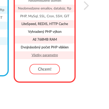
Neobmedzene domén
PHP, MySql, S
Neobmedzene emailov, databáz, ftp
ftp
LiteSpeed, R
PHP, MySql, SSL, Cron, SSH, GIT
IT
Vyhraden
LiteSpeed, REDIS, HTTP Cache
Až 7
Vyhradený PHP výkon
Dvojnásobný 
Až 768MB RAM
AutoInštal
Dvojnásobný počet PHP vlákien
WordPre
Všetky parametre
WordPre
Všetky
Chcem!
C