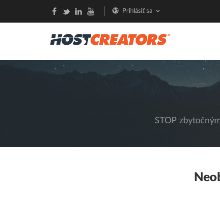
Prihlásiť sa
STOP zbytočným 
Neo