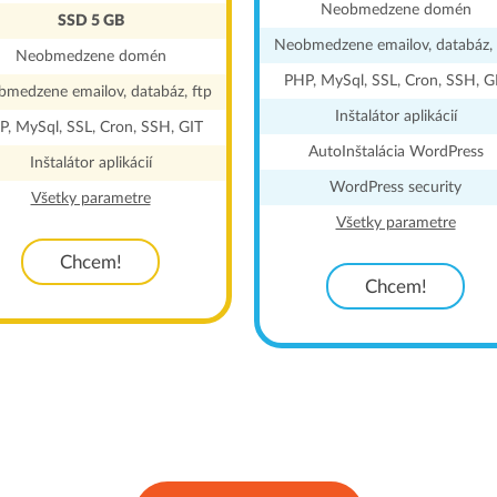
Neobmedzene domén
SSD 5 GB
Neobmedzene emailov, databáz, 
Neobmedzene domén
PHP, MySql, SSL, Cron, SSH, G
medzene emailov, databáz, ftp
Inštalátor aplikácií
P, MySql, SSL, Cron, SSH, GIT
AutoInštalácia WordPress
Inštalátor aplikácií
WordPress security
Všetky parametre
Všetky parametre
Chcem!
Chcem!