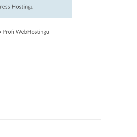
ress Hostingu
o Profi WebHostingu