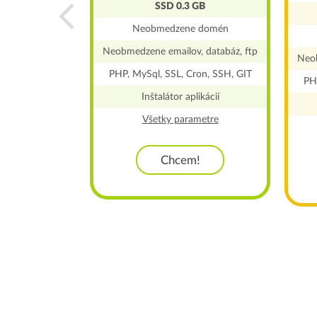
SSD 0.3 GB
u a emailov
Neobmedzene domén
DNS
Neobmedzene emailov, databáz, ftp
Neob
ron, SSH, GIT
PHP, MySql, SSL, Cron, SSH, GIT
PH
metre
Inštalátor aplikácií
Všetky parametre
!
Chcem!