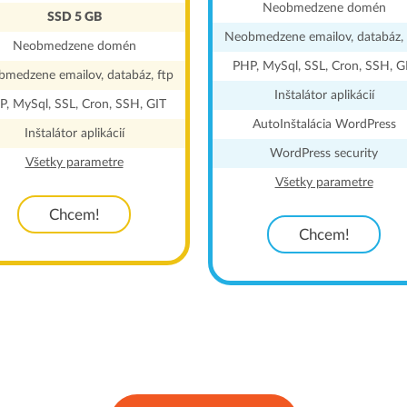
Neobmedzene domén
SSD 5 GB
Neobmedzene emailov, databáz, 
Neobmedzene domén
PHP, MySql, SSL, Cron, SSH, G
medzene emailov, databáz, ftp
Inštalátor aplikácií
P, MySql, SSL, Cron, SSH, GIT
AutoInštalácia WordPress
Inštalátor aplikácií
WordPress security
Všetky parametre
Všetky parametre
Chcem!
Chcem!