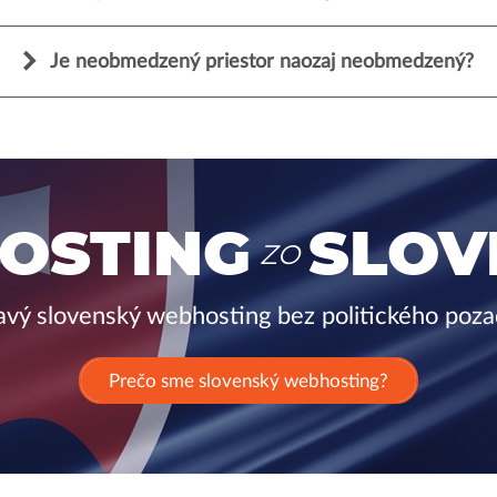
Je neobmedzený priestor naozaj neobmedzený?
OSTING
SLOV
ZO
avý slovenský webhosting bez politického poza
Prečo sme slovenský webhosting?