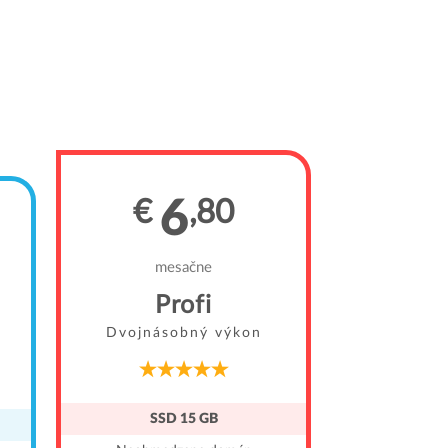
€
6
€
,80
me
WordPr
mesačne
Dvojnás
Profi
Dvojnásobný výkon
SSD
Neobmed
SSD 15 GB
Neobmedzene em