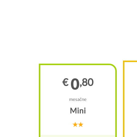
0
€
,80
00
mesačne
e
Mini
anie