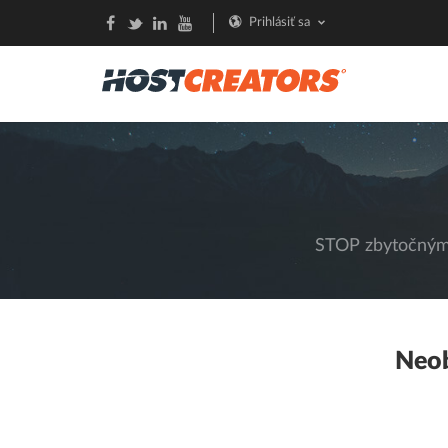
Prihlásiť sa
STOP zbytočným 
Neo