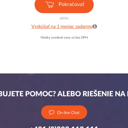
Pokračovať
alebo
Vyskúšať na 1 mesiac zadarmo
Všetky uvedené ceny sú bez DPH
UJETE POMOC? ALEBO RIEŠENIE NA
On-line Chat