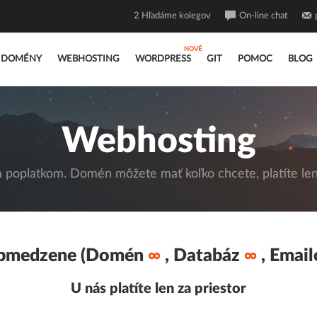
2
Hľadáme kolegov
On-line chat
DOMÉNY
WEBHOSTING
WORDPRESS
GIT
POMOC
BLOG
Webhosting
poplatkom. Domén môžete mať koľko chcete, platíte len 
bmedzene (Domén
∞
, Databáz
∞
, Emai
U nás platíte len za priestor