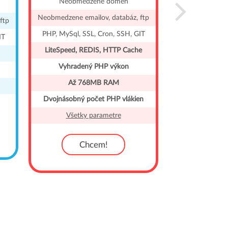
Neobmedzene domén
PHP, MySql, S
Neobmedzene emailov, databáz, ftp
ftp
LiteSpeed, R
PHP, MySql, SSL, Cron, SSH, GIT
IT
Vyhraden
LiteSpeed, REDIS, HTTP Cache
Až 7
Vyhradený PHP výkon
Dvojnásobný 
Až 768MB RAM
AutoInštal
Dvojnásobný počet PHP vlákien
WordPre
Všetky parametre
WordPre
Všetky
Chcem!
C