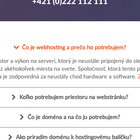
+421 (0)222 112 111
Čo je webhosting a prečo ho potrebujem?
or a výkon na serveri, ktorý je neustále pripojený do s
a z akéhokoľvek miesta na svete. Spoločnosť, ktorá tento 
a je zodpovedná za neustály chod hardware a software.
Koľko potrebujem priestoru na webstránku?
Čo je doména a na čo ju potrebujem?
Ako priradím doménu k hostingovému balíčku?