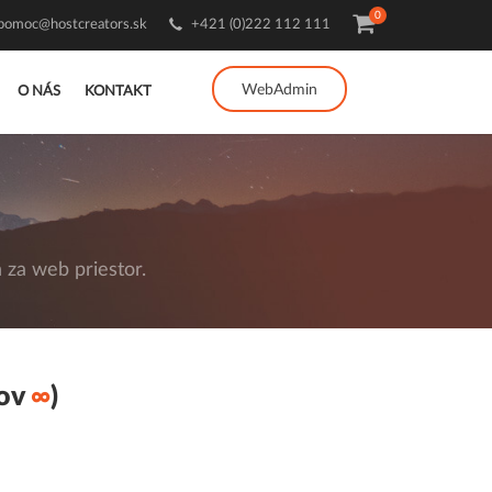
0
pomoc@hostcreators.sk
+421 (0)222 112 111
WebAdmin
O NÁS
KONTAKT
za web priestor.
lov
∞
)