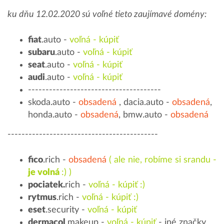
ku dňu 12.02.2020 sú voľné tieto zaujímavé domény:
fiat
.auto -
voľná - kúpiť
subaru
.auto -
voľná - kúpiť
seat
.auto -
voľná - kúpiť
audi
.auto -
voľná - kúpiť
--------------------------------------
skoda.auto -
obsadená
, dacia.auto -
obsadená
,
honda.auto -
obsadená
, bmw.auto -
obsadená
-------------------------------------------
fico
.rich -
obsadená
( ale nie, robíme si srandu -
je volná
:) )
pociatek.
rich -
voľná - kúpiť :)
rytmus
.rich -
voľná - kúpiť :)
eset
.security -
voľná - kúpiť
dermacol
.makeup -
voľná - kúpiť
- iné značky