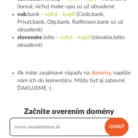
(loreal, vichy) make-upu sú už obsadené
vub
.bank -
voľná - kúpiť
(Csob.bank,
Privat.bank, Otp.bank, Raiffeisen.bank sú už
obsadené)
slovenske
.lotto -
voľná - kúpiť
(slovakia.lotto
obsadené)
Ak máte zaujímavé nápady na
domény
, napíšte
nám ich do komentáru. Môžu byť aj zabavné.
ĎAKUJEME :)
Začnite overením domény
www.
OVERIŤ