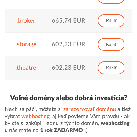
.broker
665,74 EUR
Kúpiť
.storage
602,23 EUR
Kúpiť
.theatre
602,23 EUR
Kúpiť
Voľné domény alebo dobrá investícia?
Nech sa páči, môžete si
zarezervovať doménu
a tiež
vybrať
webhosting
, aj keď povieme Vám pravdu - ak
by ste si zakúpili jednu z týchto domén,
webhosting
u nás máte na
1 rok ZADARMO
:)