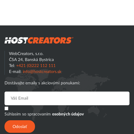
Hostcreator
Hľadať
WebCreators, s.r.o.
ČSA 24, Banská Bystrica
Tel:
+421 (0)222 112 111
E-mail:
info@hostcreators.sk
Dostávajte emaily s akciovými ponukami:
Súhlasím so spracovaním
osobných údajov
Odoslať