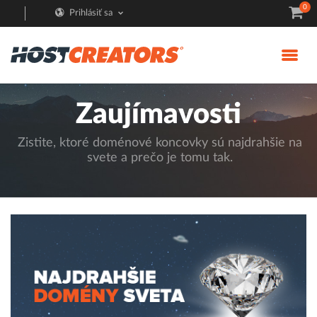
0
Prihlásiť sa
Zaujímavosti
Zistite, ktoré doménové koncovky sú najdrahšie na
svete a prečo je tomu tak.