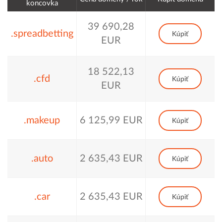
koncovka
39 690,28
.spreadbetting
Kúpiť
EUR
18 522,13
.cfd
Kúpiť
EUR
.makeup
6 125,99 EUR
Kúpiť
.auto
2 635,43 EUR
Kúpiť
.car
2 635,43 EUR
Kúpiť