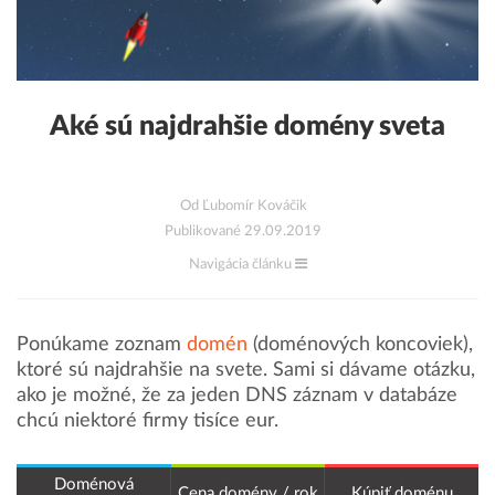
Aké sú najdrahšie domény sveta
Od Ľubomír Kováčik
Publikované 29.09.2019
Navigácia článku
Ponúkame zoznam
domén
(doménových koncoviek),
ktoré sú najdrahšie na svete. Sami si dávame otázku,
ako je možné, že za jeden DNS záznam v databáze
chcú niektoré firmy tisíce eur.
Doménová
Cena domény / rok
Kúpiť doménu