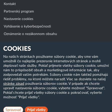
Kontakt
Partnerský program
Nastavenie cookies
Vyhlásenie o kyberbezpečnosti
Oznámenie o nezákonnom obsahu
Klientská zóna
COOKIES
WebAdmin
Na našich stránkach používame súbory cookie, aby sme vám
umožnili čo najlepšie prezeranie internetových stránok a mohli
WebMail
zlepšovať naše služby. Pokiaľ prijmete všetky súbory cookie, umožní
Zmena hesla (E-mail, FTP, SSH)
nám to prispôsobiť obsah a marketingové informácie tak, aby
zodpovedali vašim potrebám. Súbory cookie nám taktiež pomáhajú
Webhosting
riešiť problémy, na ktoré môžete naraziť. Viac sa dozviete na našej
stránke zásad
používania súborov cookie. V prípade ak chcete
Domény
upraviť nastavenia súborov cookie, vyberte možnosť "Spravovať".
Pokiaľ chcete prijať všetky súbory cookie a pokračovať, vyberte
možnosť "Prijať všetky".
Copyright & 2018-2026 HostCreators. Všetky práva vyhradené
Spravovať
Prijať všetky