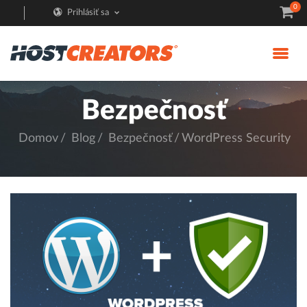
0
Prihlásiť sa
Bezpečnosť
Domov
Blog
Bezpečnosť
WordPress Security