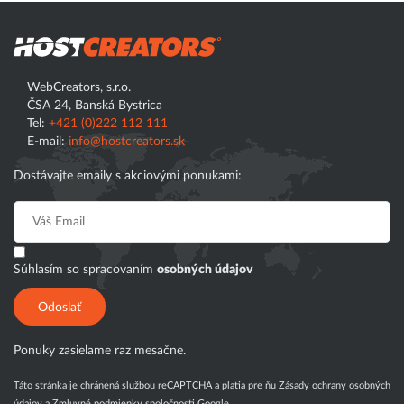
Hostcreator
Hľadať
WebCreators, s.r.o.
ČSA 24, Banská Bystrica
Tel:
+421 (0)222 112 111
E-mail:
info@hostcreators.sk
Dostávajte emaily s akciovými ponukami:
Súhlasím so spracovaním
osobných údajov
Odoslať
Ponuky zasielame raz mesačne.
Táto stránka je chránená službou reCAPTCHA a platia pre ňu
Zásady ochrany osobných
údajov
a
Zmluvné podmienky
spoločnosti Google.