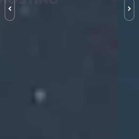
VPS
WORDPRESS
WebSecurity
VYSKÚŠAŤ ZADARMO