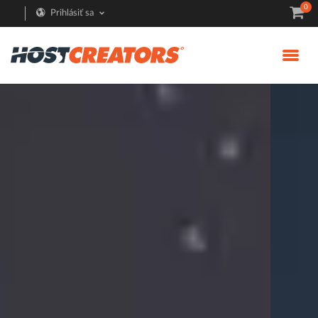
0
Prihlásiť sa