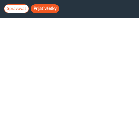
www.
OVERIŤ
Spravovať
Prijať všetky
Neobmedzene (Domén
∞
, Databáz
∞
, Emailov
∞
)
U nás platíte len za priestor
Veľkosť webhostingu
3,30 € / mes
10 GB
parametre hostingu
Virtuálny server