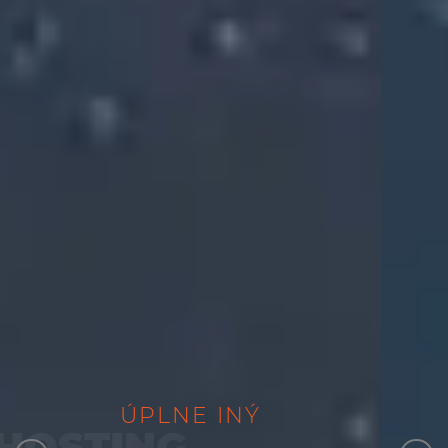
ÚPLNE
MANAŽOVAN
ÚPLNE
NOVÝ
INÝ