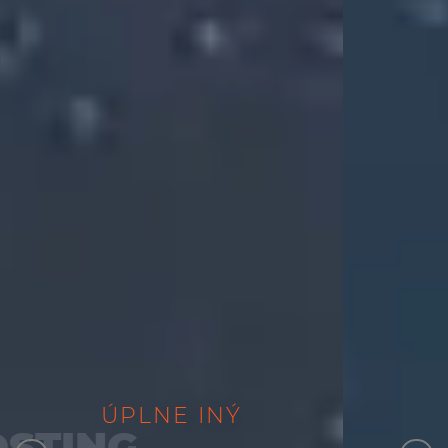
ÚPLNE
MANAŽOVAN
ÚPLNE
NOVÝ
INÝ