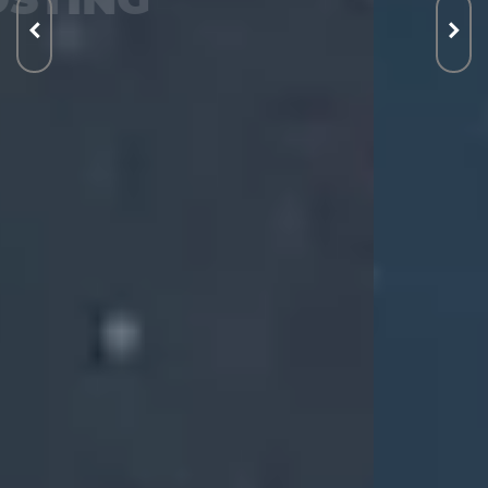
VPS
WORDPRESS
WebSecurity
VYSKÚŠAŤ ZADARMO