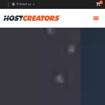
0
Prihlásiť sa