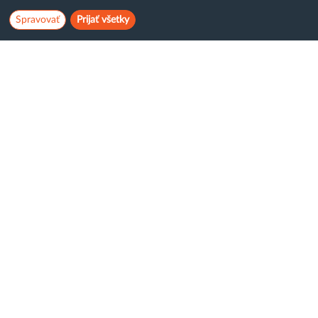
www.
OVERIŤ
Spravovať
Prijať všetky
Neobmedzene (Domén
∞
, Databáz
∞
, Emailov
∞
)
U nás platíte len za priestor
Veľkosť webhostingu
3,30 € / mes
10 GB
parametre hostingu
Virtuálny server