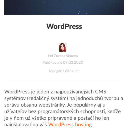
WordPress
Od Zuzana Šimová
Publikované 09.03.2020
Navigácia článku
WordPress je jeden z najpoužívanejších CMS
systémov (redakčný systém) na jednoduchú tvorbu a
správu obsahu webstránky. Je populárny aj u
užívateľov bez programátorských schopností, keďže
je v ňom už všetko pripravené a postačí ho len
nainštalovať na váš
WordPress hosting
.