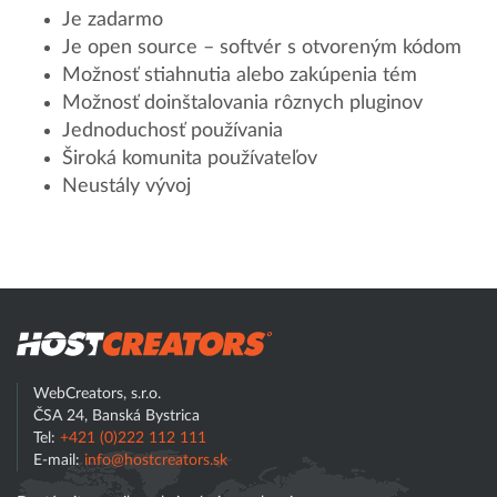
Je zadarmo
Je open source – softvér s otvoreným kódom
Možnosť stiahnutia alebo zakúpenia tém
Možnosť doinštalovania rôznych pluginov
Jednoduchosť používania
Široká komunita používateľov
Neustály vývoj
Hostcreator
Hľadať
WebCreators, s.r.o.
ČSA 24, Banská Bystrica
Tel:
+421 (0)222 112 111
E-mail:
info@hostcreators.sk