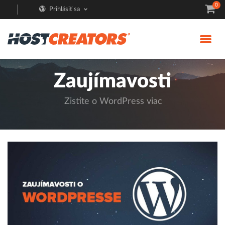
0
Prihlásiť sa
Zaujímavosti
Zistite o WordPress viac