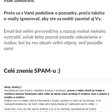
však zaskočení.
Preto sa s Vami podelíme o poznatky, prečo takéto
e-maily ignorovať, aby ste sa mohli zasmiať aj Vy.
Email bol veľmi presvedčivý a naozaj mohol niekoho
vystrašiť, avšak keby poznal pozadie odosielania e-
mailov, bol by mu obsah veľmi vtipný, veď posúďte
sami:
Celé znenie SPAM-u :)