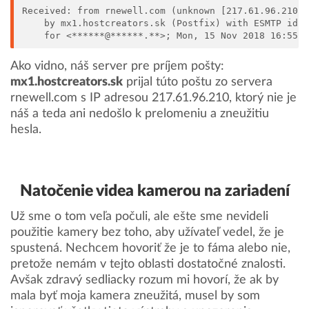
Received: from rnewell.com (unknown [217.61.96.210]
    by mx1.hostcreators.sk (Postfix) with ESMTP id 
    for <******@******.**>; Mon, 15 Nov 2018 16:55:
Ako vidno, náš server pre príjem pošty:
mx1.hostcreators.sk
prijal túto poštu zo servera
rnewell.com s IP adresou 217.61.96.210, ktorý nie je
náš a teda ani nedošlo k prelomeniu a zneužitiu
hesla.
Natočenie videa kamerou na zariadení
Už sme o tom veľa počuli, ale ešte sme nevideli
použitie kamery bez toho, aby užívateľ vedel, že je
spustená. Nechcem hovoriť že je to fáma alebo nie,
pretože nemám v tejto oblasti dostatočné znalosti.
Avšak zdravý sedliacky rozum mi hovorí, že ak by
mala byť moja kamera zneužitá, musel by som