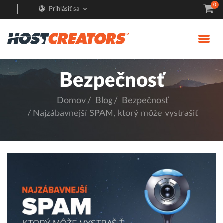
0
Prihlásiť sa
Bezpečnosť
Domov
Blog
Bezpečnosť
Najzábavnejší SPAM, ktorý môže vystrašiť