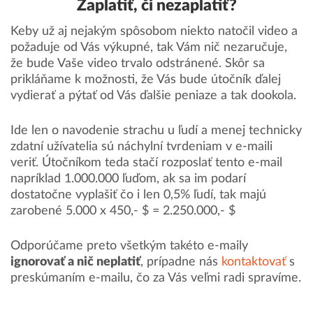
Zaplatiť, či nezaplatiť?
Keby už aj nejakým spôsobom niekto natočil video a
požaduje od Vás výkupné, tak Vám nič nezaručuje,
že bude Vaše video trvalo odstránené. Skôr sa
prikláňame k možnosti, že Vás bude útočník ďalej
vydierať a pýtať od Vás ďalšie peniaze a tak dookola.
Ide len o navodenie strachu u ľudí a menej technicky
zdatní užívatelia sú náchylní tvrdeniam v e-maili
veriť. Útočníkom teda stačí rozposlať tento e-mail
napríklad 1.000.000 ľuďom, ak sa im podarí
dostatočne vyplašiť čo i len 0,5% ľudí, tak majú
zarobené 5.000 x 450,- $ = 2.250.000,- $
Odporúčame preto všetkým takéto e-maily
ignorovať a nič neplatiť
, prípadne nás
kontaktovať
s
preskúmaním e-mailu, čo za Vás veľmi radi spravíme.