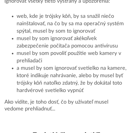
ignorovať všetky tieto výstrahy a upozorenia:
web, kde je trójsky kôň, by sa snažil niečo
nainštalovať, na čo by sa ma operačný systém
spýtal, musel by som to ignorovať
musel by som ignorovať akékoľvek
zabezpečenie počítača pomocou antivírusu
musel by som povoliť použitie web kamery v
prehliadači
a musel by som ignorovať svetielko na kamere,
ktoré indikuje nahrávanie, alebo by musel byť
trójsky kôň natoľko zdatný, že by dokátal toto
hardvérové svetielko vypnúť
Ako vidíte, je toho dosť, čo by užívateľ musel
vedome prehliadnuť...