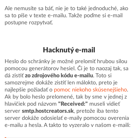
Ale nemusíte sa báť, nie je to také jednoduché, ako
sa to píše v texte e-mailu. Takže poďme si e-mail
postupne rozpytvať.
Hacknutý e-mail
Heslo do schránky je možné prelomiť hrubou silou
pomocou generátorov hesiel. Či je to naozaj tak, sa
dá zistiť
zo zdrojového kódu e-mailu
. Toto si
samozrejme dokáže zistiť len málokto, preto je
najlepšie požiadať o
pomoc niekoho skúsenejšieho
.
Ak by bolo heslo prelomené, tak by sme v jednej z
hlavičiek pod názvom
"Received:"
museli vidieť
server
smtp.hostcreators.sk
, pretože iba tento
server dokáže odosielať e-maily pomocou overenia
e-mailu a hesla. A takto to vyzeralo v našom e-maili: