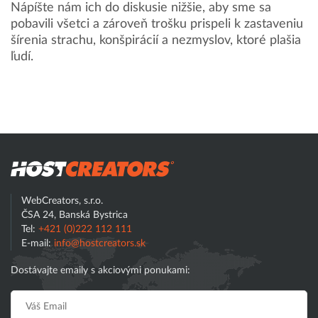
Nápíšte nám ich do diskusie nižšie, aby sme sa
pobavili všetci a zároveň trošku prispeli k zastaveniu
šírenia strachu, konšpirácií a nezmyslov, ktoré plašia
ľudí.
Hostcreator
Hľadať
WebCreators, s.r.o.
ČSA 24, Banská Bystrica
Tel:
+421 (0)222 112 111
E-mail:
info@hostcreators.sk
Dostávajte emaily s akciovými ponukami: