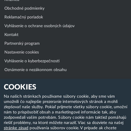
Obchodné podmienky
Reklamačný poriadok
Vyhlásenie o ochrane osobných údajov
Kontakt
Partnerský program
Nastavenie cookies
Vyhlásenie o kyberbezpečnosti
Oznámenie o nezákonnom obsahu
Klientská zóna
COOKIES
WebAdmin
Na našich stránkach používame súbory cookie, aby sme vám
umožnili čo najlepšie prezeranie internetových stránok a mohli
WebMail
zlepšovať naše služby. Pokiaľ prijmete všetky súbory cookie, umožní
Zmena hesla (E-mail, FTP, SSH)
nám to prispôsobiť obsah a marketingové informácie tak, aby
zodpovedali vašim potrebám. Súbory cookie nám taktiež pomáhajú
Webhosting
riešiť problémy, na ktoré môžete naraziť. Viac sa dozviete na našej
stránke zásad
používania súborov cookie. V prípade ak chcete
Domény