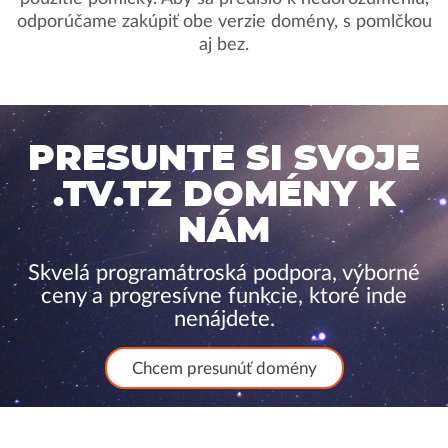
odporúčame zakúpiť obe verzie domény, s pomlčkou
aj bez.
PRESUNTE SI SVOJE
.TV.TZ DOMÉNY K
NÁM
Skvelá programátroská podpora, výborné
ceny a progresívne funkcie, ktoré inde
nenájdete.
Chcem presunúť domény