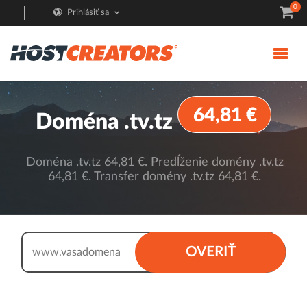
0
Prihlásiť sa
64,81 €
Doména .tv.tz
Doména .tv.tz 64,81 €. Predĺženie domény .tv.tz
64,81 €. Transfer domény .tv.tz 64,81 €.
.tv.tz
OVERIŤ
www.