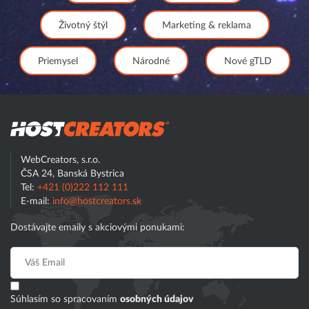
Životný štýl
Marketing & reklama
Priemysel
Národné
Nové gTLD
Hostcreator
WebCreators, s.r.o.
ČSA 24, Banská Bystrica
Tel:
+421 (0)222 112 111
E-mail:
info@hostcreators.sk
Dostávajte emaily s akciovými ponukami:
Súhlasím so spracovaním
osobných údajov