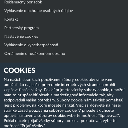
Reklamačný poriadok
Vyhlásenie o ochrane osobných údajov
Kontakt
Partnerský program
Nastavenie cookies
Vyhlásenie o kyberbezpečnosti
Oznámenie o nezákonnom obsahu
Klientská zóna
COOKIES
WebAdmin
Na našich stránkach používame súbory cookie, aby sme vám
umožnili čo najlepšie prezeranie internetových stránok a mohli
WebMail
zlepšovať naše služby. Pokiaľ prijmete všetky súbory cookie, umožní
Zmena hesla (E-mail, FTP, SSH)
nám to prispôsobiť obsah a marketingové informácie tak, aby
zodpovedali vašim potrebám. Súbory cookie nám taktiež pomáhajú
Webhosting
riešiť problémy, na ktoré môžete naraziť. Viac sa dozviete na našej
stránke zásad
používania súborov cookie. V prípade ak chcete
Domény
upraviť nastavenia súborov cookie, vyberte možnosť "Spravovať".
Pokiaľ chcete prijať všetky súbory cookie a pokračovať, vyberte
možnosť "Prijať všetky".