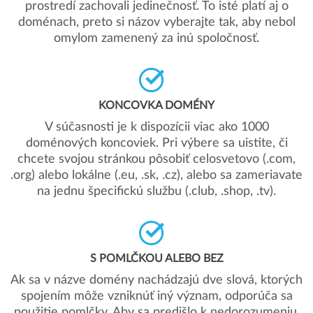
prostredí zachovali jedinečnosť. To isté platí aj o
doménach, preto si názov vyberajte tak, aby nebol
omylom zamenený za inú spoločnosť.
KONCOVKA DOMÉNY
V súčasnosti je k dispozícii viac ako 1000
doménových koncoviek. Pri výbere sa uistite, či
chcete svojou stránkou pôsobiť celosvetovo (.com,
.org) alebo lokálne (.eu, .sk, .cz), alebo sa zameriavate
na jednu špecifickú službu (.club, .shop, .tv).
S POMLČKOU ALEBO BEZ
Ak sa v názve domény nachádzajú dve slová, ktorých
spojením môže vzniknúť iný význam, odporúča sa
použitie pomlčky. Aby sa predišlo k nedorozumeniu,