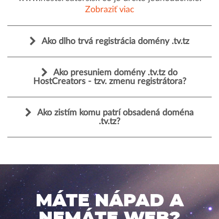
Zobraziť viac
Ako dlho trvá registrácia domény .tv.tz
Ako presuniem domény .tv.tz do
HostCreators - tzv. zmenu registrátora?
Ako zistím komu patrí obsadená doména
.tv.tz?
MÁTE NÁPAD A
NEMÁTE WEB?