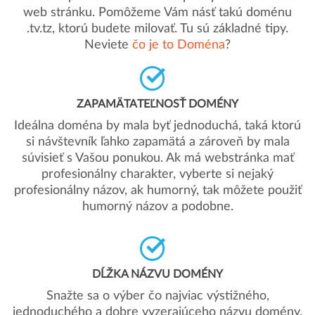
web stránku. Pomôžeme Vám násť takú doménu
.tv.tz, ktorú budete milovať. Tu sú základné tipy.
Neviete
čo je to Doména
?
ZAPAMÄTATEĽNOSŤ DOMÉNY
Ideálna doména by mala byť jednoduchá, taká ktorú
si návštevník ľahko zapamätá a zároveň by mala
súvisieť s Vašou ponukou. Ak má webstránka mať
profesionálny charakter, vyberte si nejaký
profesionálny názov, ak humorný, tak môžete použiť
humorný názov a podobne.
DĹŽKA NÁZVU DOMÉNY
Snažte sa o výber čo najviac výstižného,
jednoduchého a dobre vyzerajúceho názvu domény.