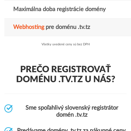
Maximálna doba registrácie domény
Webhosting
pre doménu .tv.tz
Všetky uvedené ceny sú bez DPH
PREČO REGISTROVAŤ
DOMÉNU .TV.TZ U NÁS?
Sme spoľahlivý slovenský registrátor
domén .tv.tz
Predávame domény .tv.tz za nákupné ceny