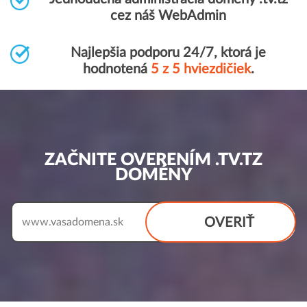
cez náš WebAdmin
Najlepšia podporu 24/7, ktorá je
hodnotená
5 z 5 hviezdičiek
.
ZAČNITE OVERENÍM .TV.TZ
DOMÉNY
OVERIŤ
www.