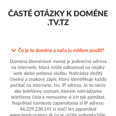
ČASTÉ OTÁZKY K DOMÉNE
.TV.TZ
Čo je to doména a načo ju môžem použiť?
Doména (doménové meno) je jedinečná adresa
na internete, ktorá môže odkazovať na nejaký
web alebo webovú službu. Nahrádza zložitý
číselný a znakový zápis, ktorý identifikuje každý
počítač na internete, tzv. IP adresa. Je to niečo
ako telefónny zoznam, ktorým nahrádzame
telefónne čísla a nemusíme si ich tak pamätať.
Napríklad namiesto zapamätania si IP adresy:
46.229.238.141 si stačí len zapamätať
www.hostcreators.sk čo je určite jednoduchšie.