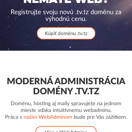
Registrujte svoju novú .tv.tz doménu za
výhodnú cenu.
Kúpiť doménu .tv.tz
MODERNÁ ADMINISTRÁCIA
DOMÉNY .TV.TZ
Doménu, hosting aj maily spravujete na jednom
mieste vďaka intuitívnemu webadminu.
Práca s
našim WebAdminom
bude pre Vás zážitkom.