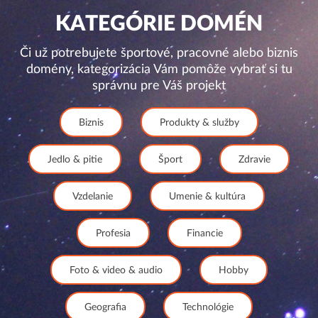
KATEGÓRIE DOMÉN
Či už potrebujete športové, pracovné alebo biznis
domény, kategorizácia Vám pomôže vybrať si tu
správnu pre Váš projekt
Biznis
Produkty & služby
Jedlo & pitie
Šport
Zdravie
Vzdelanie
Umenie & kultúra
Profesia
Financie
Foto & video & audio
Hobby
Geografia
Technológie