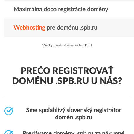
Maximálna doba registrácie domény
Webhosting
pre doménu .spb.ru
Všetky uvedené ceny sú bez DPH
PREČO REGISTROVAŤ
DOMÉNU .SPB.RU U NÁS?
Sme spoľahlivý slovenský registrátor
domén .spb.ru
Predávame domény .spb.ru za nákupné