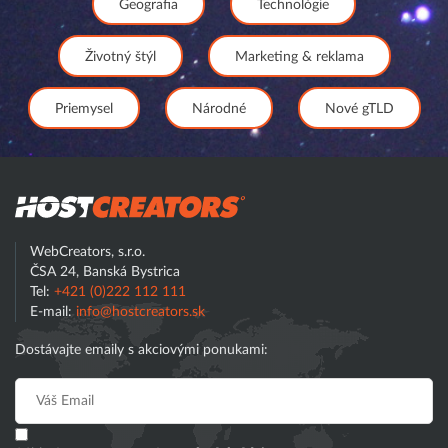
Geografia
Technológie
Životný štýl
Marketing & reklama
Priemysel
Národné
Nové gTLD
Hostcreator
WebCreators, s.r.o.
ČSA 24, Banská Bystrica
Tel:
+421 (0)222 112 111
E-mail:
info@hostcreators.sk
Dostávajte emaily s akciovými ponukami: