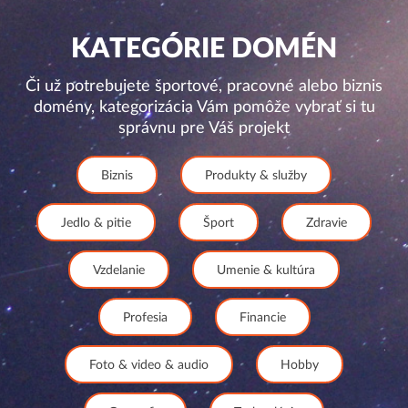
KATEGÓRIE DOMÉN
Či už potrebujete športové, pracovné alebo biznis
domény, kategorizácia Vám pomôže vybrať si tu
správnu pre Váš projekt
Biznis
Produkty & služby
Jedlo & pitie
Šport
Zdravie
Vzdelanie
Umenie & kultúra
Profesia
Financie
Foto & video & audio
Hobby