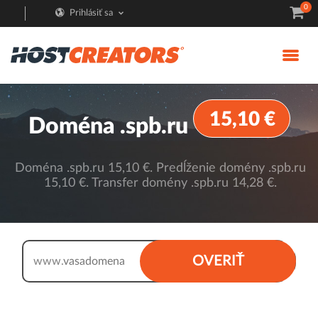
0
Prihlásiť sa
15,10 €
Doména .spb.ru
Doména .spb.ru 15,10 €. Predĺženie domény .spb.ru
15,10 €. Transfer domény .spb.ru 14,28 €.
.spb.ru
OVERIŤ
www.