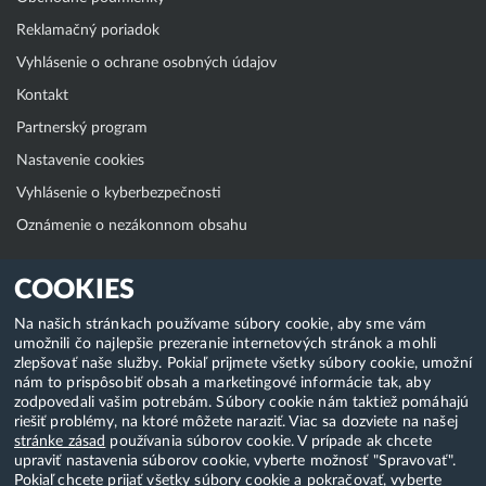
Reklamačný poriadok
Vyhlásenie o ochrane osobných údajov
Kontakt
Partnerský program
Nastavenie cookies
Vyhlásenie o kyberbezpečnosti
Oznámenie o nezákonnom obsahu
Klientská zóna
COOKIES
WebAdmin
Na našich stránkach používame súbory cookie, aby sme vám
umožnili čo najlepšie prezeranie internetových stránok a mohli
WebMail
zlepšovať naše služby. Pokiaľ prijmete všetky súbory cookie, umožní
Zmena hesla (E-mail, FTP, SSH)
nám to prispôsobiť obsah a marketingové informácie tak, aby
zodpovedali vašim potrebám. Súbory cookie nám taktiež pomáhajú
Webhosting
riešiť problémy, na ktoré môžete naraziť. Viac sa dozviete na našej
stránke zásad
používania súborov cookie. V prípade ak chcete
Domény
upraviť nastavenia súborov cookie, vyberte možnosť "Spravovať".
Pokiaľ chcete prijať všetky súbory cookie a pokračovať, vyberte