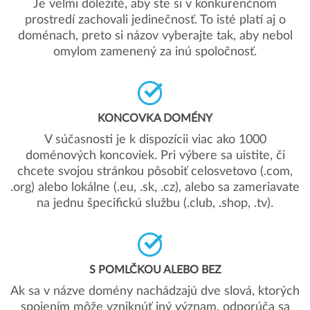
Je veľmi dôležité, aby ste si v konkurenčnom
prostredí zachovali jedinečnosť. To isté platí aj o
doménach, preto si názov vyberajte tak, aby nebol
omylom zamenený za inú spoločnosť.
KONCOVKA DOMÉNY
V súčasnosti je k dispozícii viac ako 1000
doménových koncoviek. Pri výbere sa uistite, či
chcete svojou stránkou pôsobiť celosvetovo (.com,
.org) alebo lokálne (.eu, .sk, .cz), alebo sa zameriavate
na jednu špecifickú službu (.club, .shop, .tv).
S POMLČKOU ALEBO BEZ
Ak sa v názve domény nachádzajú dve slová, ktorých
spojením môže vzniknúť iný význam, odporúča sa