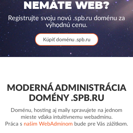
NEMÁTE WEB?
Registrujte svoju novú .spb.ru doménu za
výhodnú cenu.
Kúpiť doménu .spb.ru
MODERNÁ ADMINISTRÁCIA
DOMÉNY .SPB.RU
Doménu, hosting aj maily spravujete na jednom
mieste vďaka intuitívnemu webadminu.
Práca s
našim WebAdminom
bude pre Vás zážitkom.