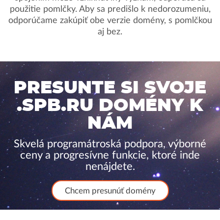
použitie pomlčky. Aby sa predišlo k nedorozumeniu,
odporúčame zakúpiť obe verzie domény, s pomlčkou
aj bez.
PRESUNTE SI SVOJE
.SPB.RU DOMÉNY K
NÁM
Skvelá programátroská podpora, výborné
ceny a progresívne funkcie, ktoré inde
nenájdete.
Chcem presunúť domény