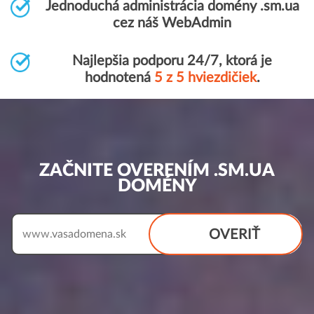
Jednoduchá administrácia domény .sm.ua
cez náš WebAdmin
Najlepšia podporu 24/7, ktorá je
hodnotená
5 z 5 hviezdičiek
.
ZAČNITE OVERENÍM .SM.UA
DOMÉNY
OVERIŤ
www.