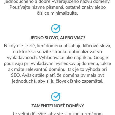
jednoduchého a dobre vyzerajúceho názvu domény.
Používajte hlavne písmená, ostatné znaky alebo
číslice minimalizujte.
JEDNO SLOVO, ALEBO VIAC?
Nikdy nie je zlé, keď doména obsahuje kľúčové slová,
na ktoré sa snažíte stránku optimalizovať vo
vyhľadávačoch. Vyhladávače ako napríklad Google
použivajú pri vyhľadávaní výsledkov aj doménu, takže
ak máte relevantnú doménu, tak je to výhoda pri
SEO. Avšak stále platí, že doména by mala byť
jednoduchá, aby si ju človek ľahko zapamätal.
ZAMENITEĽNOSŤ DOMÉNY
Je veľmi dôležité, aby ste si v konkurenčnom