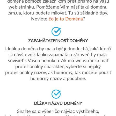
doména pomôže zákazníkom prísť priamo na Vašu
web stránku. Pomôžeme Vám násť takú doménu
.sm.ua, ktorú budete milovať. Tu sú základné tipy.
Neviete
čo je to Doména
?
ZAPAMÄTATEĽNOSŤ DOMÉNY
Ideálna doména by mala byť jednoduchá, taká ktorú
si návštevník ľahko zapamätá a zároveň by mala
súvisieť s Vašou ponukou. Ak má webstránka mať
profesionálny charakter, vyberte si nejaký
profesionálny názov, ak humorný, tak môžete použiť
humorný názov a podobne.
DĹŽKA NÁZVU DOMÉNY
Snažte sa o výber čo najviac výstižného,