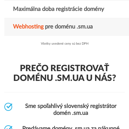
Maximálna doba registrácie domény
Webhosting
pre doménu .sm.ua
Všetky uvedené ceny sú bez DPH
PREČO REGISTROVAŤ
DOMÉNU .SM.UA U NÁS?
Sme spoľahlivý slovenský registrátor
domén .sm.ua
Predávame domény .sm.ua za nákupné