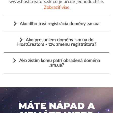
www.hostcreators.sk čo je určite jednoduchšie.
Zobraziť viac
Ako dlho trvá registrácia domény .sm.ua
Ako presuniem domény .sm.ua do
HostCreators - tzv. zmenu registrátora?
Ako zistím komu patrí obsadená doména
.sm.ua?
MÁTE NÁPAD A