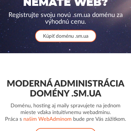
NEMÁTE WEB?
Registrujte svoju novú .sm.ua doménu za
výhodnú cenu.
Kúpiť doménu .sm.ua
MODERNÁ ADMINISTRÁCIA
DOMÉNY .SM.UA
Doménu, hosting aj maily spravujete na jednom
mieste vďaka intuitívnemu webadminu.
Práca s
našim WebAdminom
bude pre Vás zážitkom.