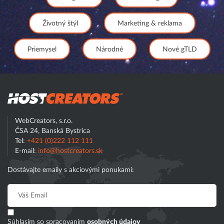
Životný štýl
Marketing & reklama
Priemysel
Národné
Nové gTLD
Hostcreator
WebCreators, s.r.o.
ČSA 24, Banská Bystrica
Tel:
+421 (0)222 112 111
E-mail:
info@hostcreators.sk
Dostávajte emaily s akciovými ponukami:
Súhlasím so spracovaním
osobných údajov