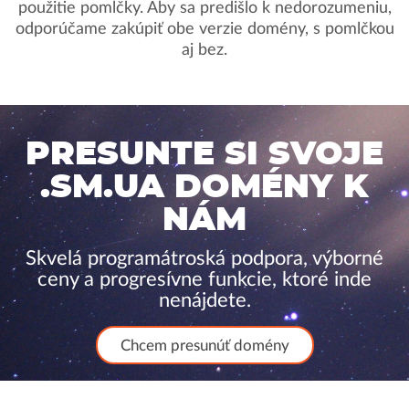
použitie pomlčky. Aby sa predišlo k nedorozumeniu,
odporúčame zakúpiť obe verzie domény, s pomlčkou
aj bez.
PRESUNTE SI SVOJE
.SM.UA DOMÉNY K
NÁM
Skvelá programátroská podpora, výborné
ceny a progresívne funkcie, ktoré inde
nenájdete.
Chcem presunúť domény