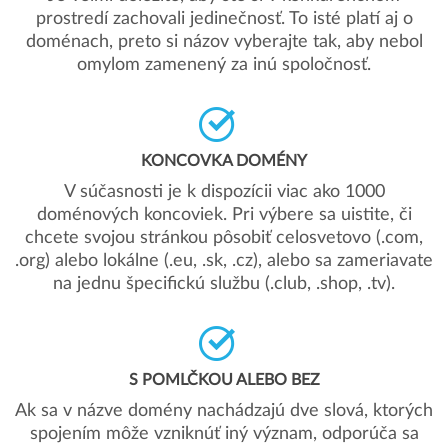
prostredí zachovali jedinečnosť. To isté platí aj o
doménach, preto si názov vyberajte tak, aby nebol
omylom zamenený za inú spoločnosť.
KONCOVKA DOMÉNY
V súčasnosti je k dispozícii viac ako 1000
doménových koncoviek. Pri výbere sa uistite, či
chcete svojou stránkou pôsobiť celosvetovo (.com,
.org) alebo lokálne (.eu, .sk, .cz), alebo sa zameriavate
na jednu špecifickú službu (.club, .shop, .tv).
S POMLČKOU ALEBO BEZ
Ak sa v názve domény nachádzajú dve slová, ktorých
spojením môže vzniknúť iný význam, odporúča sa