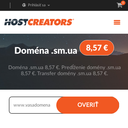
0
Prihlásiť sa
8,57 €
Doména .sm.ua
Doména .sm.ua 8,57 €. Predĺženie domény .sm.ua
8,57 €. Transfer domény .sm.ua 8,57 €.
.sm.ua
OVERIŤ
www.