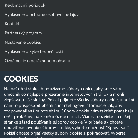
Reklamačný poriadok
Vyhlásenie o ochrane osobných údajov
Kontakt
Partnerský program
Nastavenie cookies
Vyhlásenie o kyberbezpečnosti
Oznámenie o nezákonnom obsahu
Klientská zóna
COOKIES
WebAdmin
Na našich stránkach používame súbory cookie, aby sme vám
umožnili čo najlepšie prezeranie internetových stránok a mohli
WebMail
zlepšovať naše služby. Pokiaľ prijmete všetky súbory cookie, umožní
Zmena hesla (E-mail, FTP, SSH)
nám to prispôsobiť obsah a marketingové informácie tak, aby
zodpovedali vašim potrebám. Súbory cookie nám taktiež pomáhajú
Webhosting
riešiť problémy, na ktoré môžete naraziť. Viac sa dozviete na našej
stránke zásad
používania súborov cookie. V prípade ak chcete
Domény
upraviť nastavenia súborov cookie, vyberte možnosť "Spravovať".
Pokiaľ chcete prijať všetky súbory cookie a pokračovať, vyberte