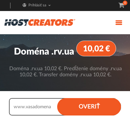
0
Prihlásiť sa
10,02 €
Doména .rv.ua
Doména .rv.ua 10,02 €. Predĺženie domény .rv.ua
10,02 €. Transfer domény .rv.ua 10,02 €.
.rv.ua
OVERIŤ
www.