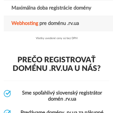
Maximálna doba registrácie domény
Webhosting
pre doménu .rv.ua
Všetky uvedené ceny sú bez DPH
PREČO REGISTROVAŤ
DOMÉNU .RV.UA U NÁS?
Sme spoľahlivý slovenský registrátor
domén .rv.ua
Predávame domény .rv.ua za nákupné