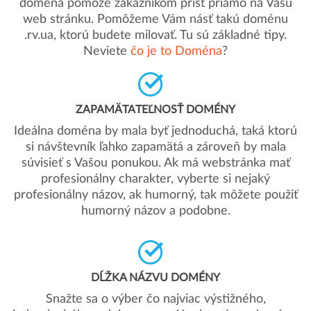
doména pomôže zákazníkom prísť priamo na Vašu
web stránku. Pomôžeme Vám násť takú doménu
.rv.ua, ktorú budete milovať. Tu sú základné tipy.
Neviete
čo je to Doména
?
ZAPAMÄTATEĽNOSŤ DOMÉNY
Ideálna doména by mala byť jednoduchá, taká ktorú
si návštevník ľahko zapamätá a zároveň by mala
súvisieť s Vašou ponukou. Ak má webstránka mať
profesionálny charakter, vyberte si nejaký
profesionálny názov, ak humorný, tak môžete použiť
humorný názov a podobne.
DĹŽKA NÁZVU DOMÉNY
Snažte sa o výber čo najviac výstižného,