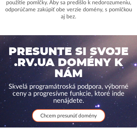
použitie pomlčky. Aby sa predišlo k nedorozumeniu,
odporúčame zakúpiť obe verzie domény, s pomlčkou
aj bez.
PRESUNTE SI SVOJE
.RV.UA DOMÉNY K
NÁM
Skvelá programátroská podpora, výborné
ceny a progresívne funkcie, ktoré inde
nenájdete.
Chcem presunúť domény