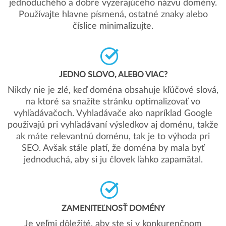
jednoduchého a dobre vyzerajúceho názvu domény.
Používajte hlavne písmená, ostatné znaky alebo
číslice minimalizujte.
JEDNO SLOVO, ALEBO VIAC?
Nikdy nie je zlé, keď doména obsahuje kľúčové slová,
na ktoré sa snažíte stránku optimalizovať vo
vyhľadávačoch. Vyhladávače ako napríklad Google
použivajú pri vyhľadávaní výsledkov aj doménu, takže
ak máte relevantnú doménu, tak je to výhoda pri
SEO. Avšak stále platí, že doména by mala byť
jednoduchá, aby si ju človek ľahko zapamätal.
ZAMENITEĽNOSŤ DOMÉNY
Je veľmi dôležité, aby ste si v konkurenčnom