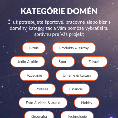
KATEGÓRIE DOMÉN
Či už potrebujete športové, pracovné alebo biznis
domény, kategorizácia Vám pomôže vybrať si tu
správnu pre Váš projekt
Biznis
Produkty & služby
Jedlo & pitie
Šport
Zdravie
Vzdelanie
Umenie & kultúra
Profesia
Financie
Foto & video & audio
Hobby
Geografia
Technológie