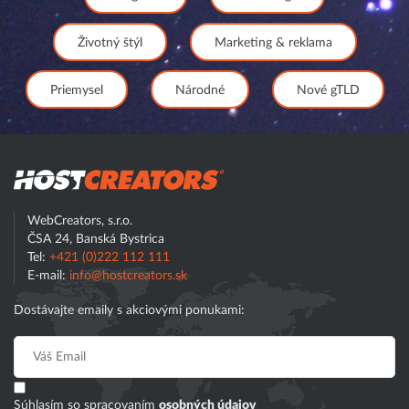
Životný štýl
Marketing & reklama
Priemysel
Národné
Nové gTLD
Hostcreator
WebCreators, s.r.o.
ČSA 24, Banská Bystrica
Tel:
+421 (0)222 112 111
E-mail:
info@hostcreators.sk
Dostávajte emaily s akciovými ponukami:
Súhlasím so spracovaním
osobných údajov