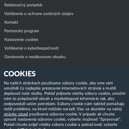
Reklamačný poriadok
Vyhlásenie o ochrane osobných údajov
Kontakt
Partnerský program
Nastavenie cookies
Vyhlásenie o kyberbezpečnosti
Oznámenie o nezákonnom obsahu
Klientská zóna
COOKIES
WebAdmin
Na našich stránkach používame súbory cookie, aby sme vám
umožnili čo najlepšie prezeranie internetových stránok a mohli
WebMail
zlepšovať naše služby. Pokiaľ prijmete všetky súbory cookie, umožní
Zmena hesla (E-mail, FTP, SSH)
nám to prispôsobiť obsah a marketingové informácie tak, aby
zodpovedali vašim potrebám. Súbory cookie nám taktiež pomáhajú
Webhosting
riešiť problémy, na ktoré môžete naraziť. Viac sa dozviete na našej
stránke zásad
používania súborov cookie. V prípade ak chcete
Domény
upraviť nastavenia súborov cookie, vyberte možnosť "Spravovať".
Pokiaľ chcete prijať všetky súbory cookie a pokračovať, vyberte