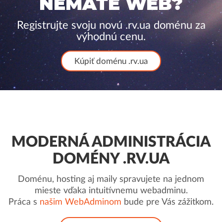
NEMÁTE WEB?
Registrujte svoju novú .rv.ua doménu za
výhodnú cenu.
Kúpiť doménu .rv.ua
MODERNÁ ADMINISTRÁCIA
DOMÉNY .RV.UA
Doménu, hosting aj maily spravujete na jednom
mieste vďaka intuitívnemu webadminu.
Práca s
našim WebAdminom
bude pre Vás zážitkom.