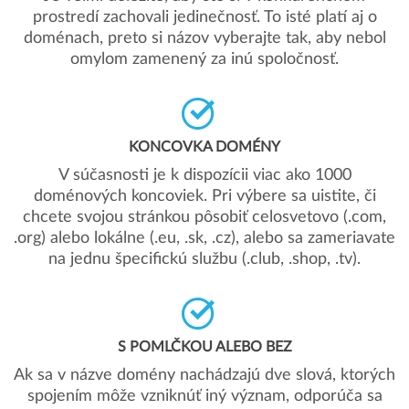
prostredí zachovali jedinečnosť. To isté platí aj o
doménach, preto si názov vyberajte tak, aby nebol
omylom zamenený za inú spoločnosť.
KONCOVKA DOMÉNY
V súčasnosti je k dispozícii viac ako 1000
doménových koncoviek. Pri výbere sa uistite, či
chcete svojou stránkou pôsobiť celosvetovo (.com,
.org) alebo lokálne (.eu, .sk, .cz), alebo sa zameriavate
na jednu špecifickú službu (.club, .shop, .tv).
S POMLČKOU ALEBO BEZ
Ak sa v názve domény nachádzajú dve slová, ktorých
spojením môže vzniknúť iný význam, odporúča sa