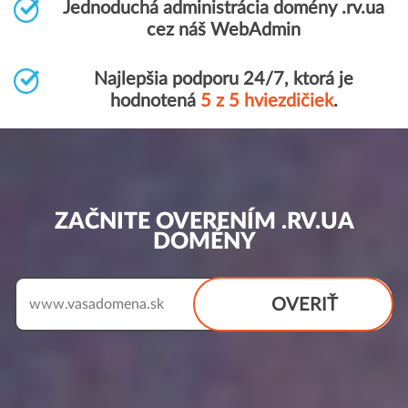
Jednoduchá administrácia domény .rv.ua
cez náš WebAdmin
Najlepšia podporu 24/7, ktorá je
hodnotená
5 z 5 hviezdičiek
.
ZAČNITE OVERENÍM .RV.UA
DOMÉNY
OVERIŤ
www.