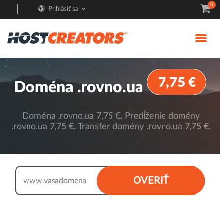
0
Prihlásiť sa
7,75 €
Doména .rovno.ua
Doména .rovno.ua 7,75 €. Predĺženie domény
.rovno.ua 7,75 €. Transfer domény .rovno.ua 7,75 €.
.rovno.ua
OVERIŤ
www.