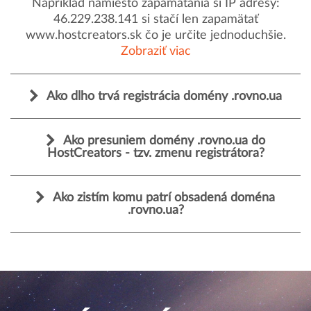
Napríklad namiesto zapamätania si IP adresy:
46.229.238.141 si stačí len zapamätať
www.hostcreators.sk čo je určite jednoduchšie.
Zobraziť viac
Ako dlho trvá registrácia domény .rovno.ua
Ako presuniem domény .rovno.ua do
HostCreators - tzv. zmenu registrátora?
Ako zistím komu patrí obsadená doména
.rovno.ua?