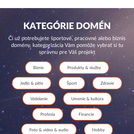
KATEGÓRIE DOMÉN
Či už potrebujete športové, pracovné alebo biznis
domény, kategorizácia Vám pomôže vybrať si tu
správnu pre Váš projekt
Biznis
Produkty & služby
Jedlo & pitie
Šport
Zdravie
Vzdelanie
Umenie & kultúra
Profesia
Financie
Foto & video & audio
Hobby