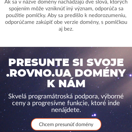
Ak sa v názve domény nachádzajú dve slová, ktorých
spojením môže vzniknúť iný význam, odporúča sa
použitie pomlčky. Aby sa predišlo k nedorozumeniu,
odporúčame zakúpiť obe verzie domény, s pomlčkou
aj bez.
PRESUNTE SI SVOJE
.ROVNO.UA DOMÉNY
K NÁM
Skvelá programátroská podpora, výborné
ceny a progresívne funkcie, ktoré inde
nenájdete.
Chcem presunúť domény