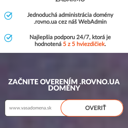
Jednoduchá administrácia domény
.rovno.ua cez náš WebAdmin
Najlepšia podporu 24/7, ktorá je
hodnotená
5 z 5 hviezdičiek
.
ZAČNITE OVERENÍM .ROVNO.UA
DOMÉNY
OVERIŤ
www.