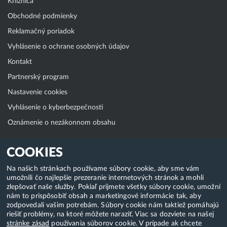
Knižnica
Obchodné podmienky
Reklamačný poriadok
Vyhlásenie o ochrane osobných údajov
Kontakt
Partnerský program
Nastavenie cookies
Vyhlásenie o kyberbezpečnosti
Oznámenie o nezákonnom obsahu
Klientská zóna
COOKIES
WebAdmin
Na našich stránkach používame súbory cookie, aby sme vám
umožnili čo najlepšie prezeranie internetových stránok a mohli
WebMail
zlepšovať naše služby. Pokiaľ prijmete všetky súbory cookie, umožní
Zmena hesla (E-mail, FTP, SSH)
nám to prispôsobiť obsah a marketingové informácie tak, aby
zodpovedali vašim potrebám. Súbory cookie nám taktiež pomáhajú
Webhosting
riešiť problémy, na ktoré môžete naraziť. Viac sa dozviete na našej
stránke zásad
používania súborov cookie. V prípade ak chcete
Domény