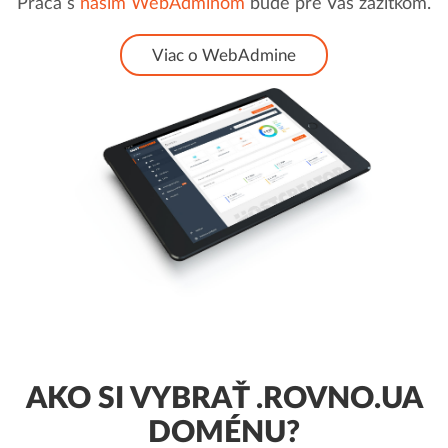
Práca s
našim WebAdminom
bude pre Vás zážitkom.
Viac o WebAdmine
AKO SI VYBRAŤ .ROVNO.UA
DOMÉNU?