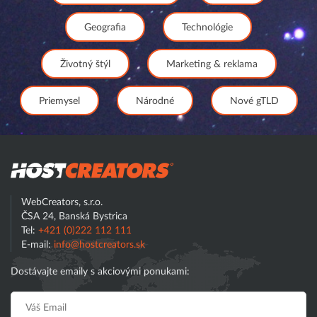
Geografia
Technológie
Životný štýl
Marketing & reklama
Priemysel
Národné
Nové gTLD
Hostcreator
WebCreators, s.r.o.
ČSA 24, Banská Bystrica
Tel:
+421 (0)222 112 111
E-mail:
info@hostcreators.sk
Dostávajte emaily s akciovými ponukami: