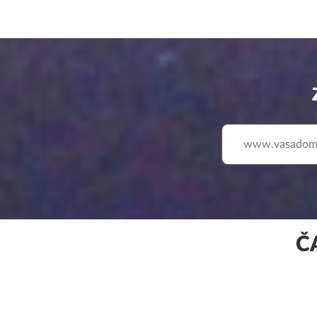
www.
Č