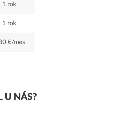
1 rok
1 rok
80 €/mes
 U NÁS?