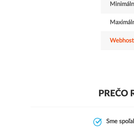
Minimáln
Maximáln
Webhost
PREČO 
Sme spoľah