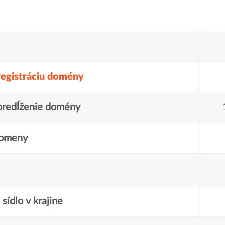
registráciu domény
predĺženie domény
domeny
sídlo v krajine