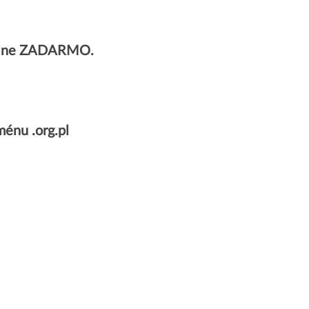
 úplne ZADARMO.
énu .org.pl