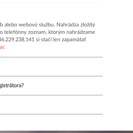
 alebo webovú službu. Nahrádza zložitý
o ako telefónny zoznam, ktorým nahrádzame
46.229.238.141 si stačí len zapamätať
iac
istrátora?