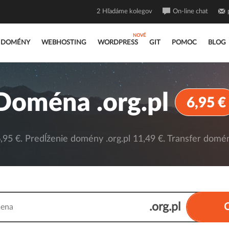
2
Hľadáme kolegov
On-line chat
DOMÉNY
WEBHOSTING
WORDPRESS
GIT
POMOC
BLOG
Doména .org.pl
6,95 €
,95 €. Predĺženie domény .org.pl 11,49 €. Transfer domény
.org.pl