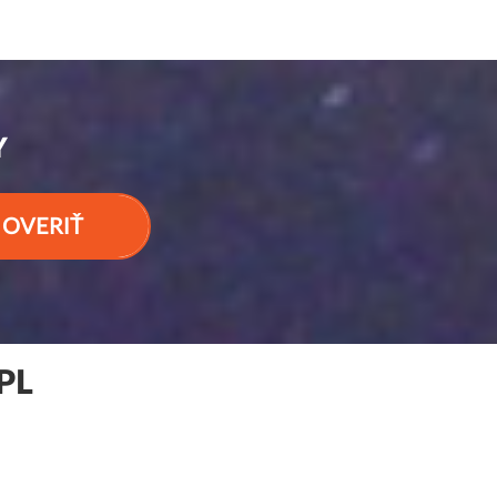
Y
OVERIŤ
PL