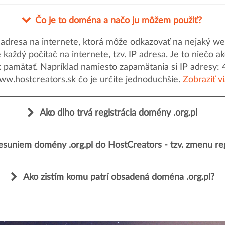
Čo je to doména a načo ju môžem použiť?
dresa na internete, ktorá môže odkazovať na nejaký web
uje každý počítač na internete, tzv. IP adresa. Je to nieč
k pamätať. Napríklad namiesto zapamätania si IP adresy: 
ww.hostcreators.sk čo je určite jednoduchšie.
Zobraziť v
Ako dlho trvá registrácia domény .org.pl
esuniem domény .org.pl do HostCreators - tzv. zmenu reg
Ako zistím komu patrí obsadená doména .org.pl?