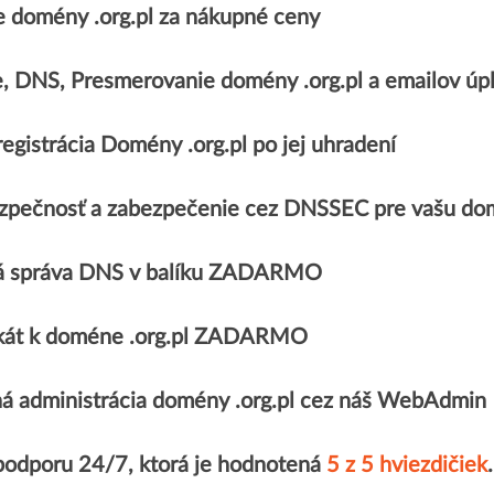
 domény .org.pl za nákupné ceny
e, DNS, Presmerovanie domény .org.pl a emailov
egistrácia Domény .org.pl po jej uhradení
zpečnosť a zabezpečenie cez DNSSEC pre vašu dom
á správa DNS v balíku ZADARMO
fikát k doméne .org.pl ZADARMO
á administrácia domény .org.pl cez náš WebAdmin
podporu 24/7, ktorá je hodnotená
5 z 5 hviezdičiek
.