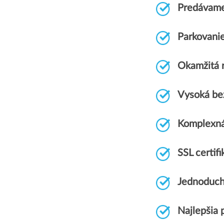
Predávame
Parkovani
Okamžitá r
Vysoká be
Komplexn
SSL certi
Jednoduch
Najlepšia 