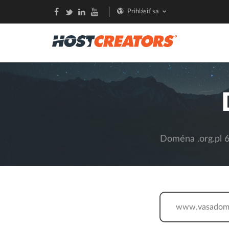
Prihlásiť sa
Doména .org.pl 6
www.