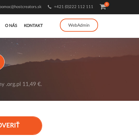
0
pomoc@hostcreators.sk
+421 (0)222 112 111
WebAdmin
O NÁS
KONTAKT
 .org.pl 11,49 €.
OVERIŤ