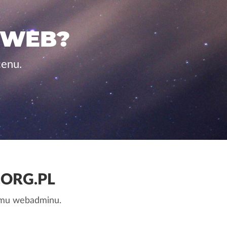
 WEB?
cenu.
ORG.PL
nemu webadminu.