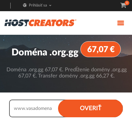
0
Prihlásiť sa
67,07 €
Doména .org.gg
Doména .org.gg 67,07 €. Predĺženie domény .org.gg
67,07 €. Transfer domény .org.gg 66,27 €.
.org.gg
OVERIŤ
www.