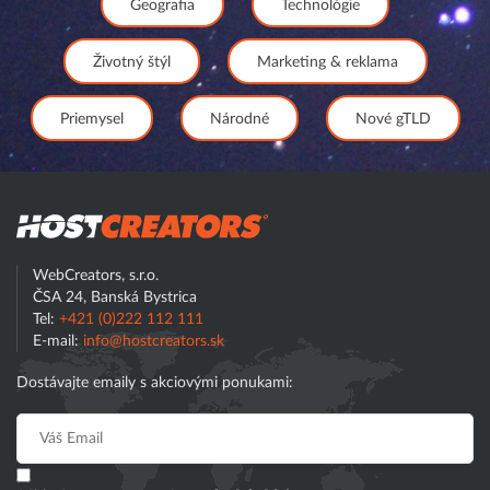
Geografia
Technológie
Životný štýl
Marketing & reklama
Priemysel
Národné
Nové gTLD
Hostcreator
WebCreators, s.r.o.
ČSA 24, Banská Bystrica
Tel:
+421 (0)222 112 111
E-mail:
info@hostcreators.sk
Dostávajte emaily s akciovými ponukami: