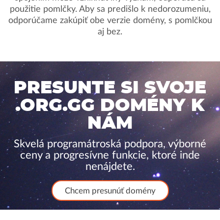
použitie pomlčky. Aby sa predišlo k nedorozumeniu,
odporúčame zakúpiť obe verzie domény, s pomlčkou
aj bez.
PRESUNTE SI SVOJE
.ORG.GG DOMÉNY K
NÁM
Skvelá programátroská podpora, výborné
ceny a progresívne funkcie, ktoré inde
nenájdete.
Chcem presunúť domény