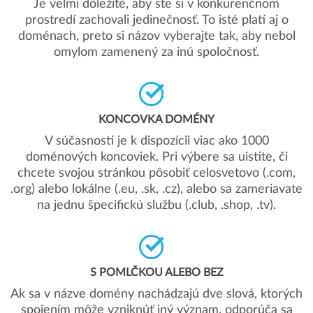
Je veľmi dôležité, aby ste si v konkurenčnom
prostredí zachovali jedinečnosť. To isté platí aj o
doménach, preto si názov vyberajte tak, aby nebol
omylom zamenený za inú spoločnosť.
KONCOVKA DOMÉNY
V súčasnosti je k dispozícii viac ako 1000
doménových koncoviek. Pri výbere sa uistite, či
chcete svojou stránkou pôsobiť celosvetovo (.com,
.org) alebo lokálne (.eu, .sk, .cz), alebo sa zameriavate
na jednu špecifickú službu (.club, .shop, .tv).
S POMLČKOU ALEBO BEZ
Ak sa v názve domény nachádzajú dve slová, ktorých
spojením môže vzniknúť iný význam, odporúča sa