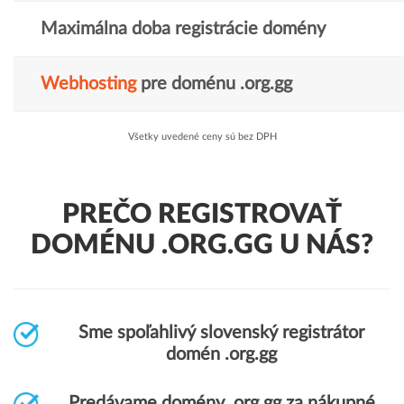
Maximálna doba registrácie domény
Webhosting
pre doménu .org.gg
Všetky uvedené ceny sú bez DPH
PREČO REGISTROVAŤ
DOMÉNU .ORG.GG U NÁS?
Sme spoľahlivý slovenský registrátor
domén .org.gg
Predávame domény .org.gg za nákupné