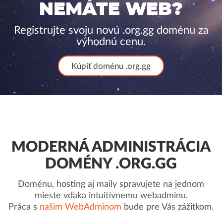
NEMÁTE WEB?
Registrujte svoju novú .org.gg doménu za
výhodnú cenu.
Kúpiť doménu .org.gg
MODERNÁ ADMINISTRÁCIA
DOMÉNY .ORG.GG
Doménu, hosting aj maily spravujete na jednom
mieste vďaka intuitívnemu webadminu.
Práca s
našim WebAdminom
bude pre Vás zážitkom.