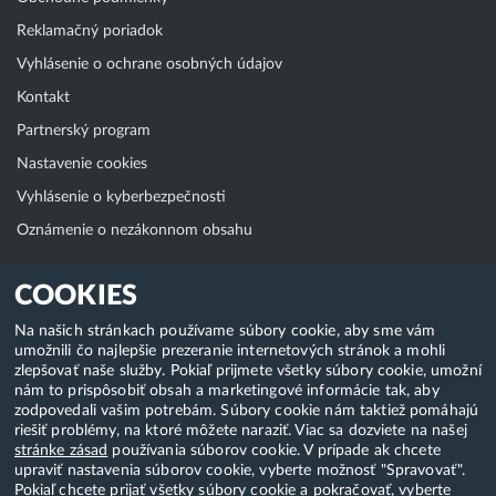
Reklamačný poriadok
Vyhlásenie o ochrane osobných údajov
Kontakt
Partnerský program
Nastavenie cookies
Vyhlásenie o kyberbezpečnosti
Oznámenie o nezákonnom obsahu
Klientská zóna
COOKIES
WebAdmin
Na našich stránkach používame súbory cookie, aby sme vám
umožnili čo najlepšie prezeranie internetových stránok a mohli
WebMail
zlepšovať naše služby. Pokiaľ prijmete všetky súbory cookie, umožní
Zmena hesla (E-mail, FTP, SSH)
nám to prispôsobiť obsah a marketingové informácie tak, aby
zodpovedali vašim potrebám. Súbory cookie nám taktiež pomáhajú
Webhosting
riešiť problémy, na ktoré môžete naraziť. Viac sa dozviete na našej
stránke zásad
používania súborov cookie. V prípade ak chcete
Domény
upraviť nastavenia súborov cookie, vyberte možnosť "Spravovať".
Pokiaľ chcete prijať všetky súbory cookie a pokračovať, vyberte