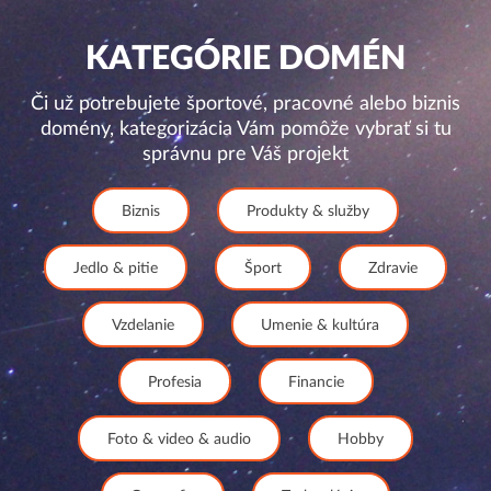
KATEGÓRIE DOMÉN
Či už potrebujete športové, pracovné alebo biznis
domény, kategorizácia Vám pomôže vybrať si tu
správnu pre Váš projekt
Biznis
Produkty & služby
Jedlo & pitie
Šport
Zdravie
Vzdelanie
Umenie & kultúra
Profesia
Financie
Foto & video & audio
Hobby