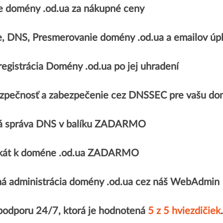
 domény .od.ua za nákupné ceny
e, DNS, Presmerovanie domény .od.ua a emailov 
egistrácia Domény .od.ua po jej uhradení
zpečnosť a zabezpečenie cez DNSSEC pre vašu do
á správa DNS v balíku ZADARMO
fikát k doméne .od.ua ZADARMO
á administrácia domény .od.ua cez náš WebAdmin
 podporu 24/7, ktorá je hodnotená
5 z 5 hviezdičiek
.