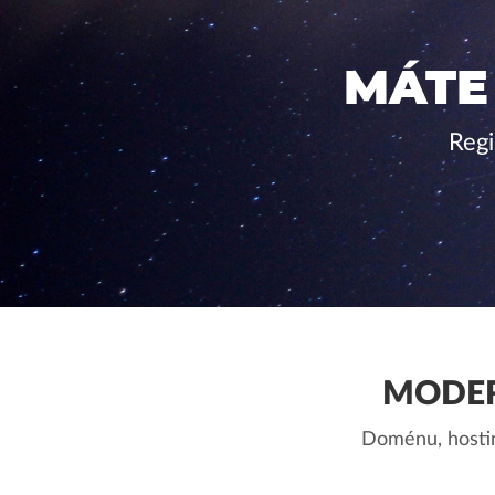
MÁTE
Regi
MODER
Doménu, hostin