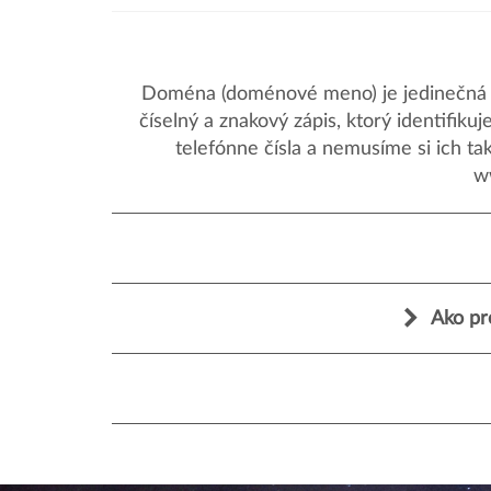
Doména (doménové meno) je jedinečná a
číselný a znakový zápis, ktorý identifik
telefónne čísla a nemusíme si ich ta
w
Ako pr