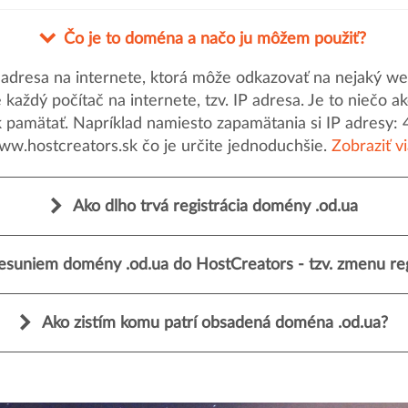
Čo je to doména a načo ju môžem použiť?
dresa na internete, ktorá môže odkazovať na nejaký web
uje každý počítač na internete, tzv. IP adresa. Je to nieč
k pamätať. Napríklad namiesto zapamätania si IP adresy: 
ww.hostcreators.sk čo je určite jednoduchšie.
Zobraziť v
Ako dlho trvá registrácia domény .od.ua
esuniem domény .od.ua do HostCreators - tzv. zmenu reg
Ako zistím komu patrí obsadená doména .od.ua?