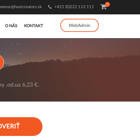
0
pomoc@hostcreators.sk
+421 (0)222 112 111
WebAdmin
O NÁS
KONTAKT
y .od.ua 6,23 €.
OVERIŤ