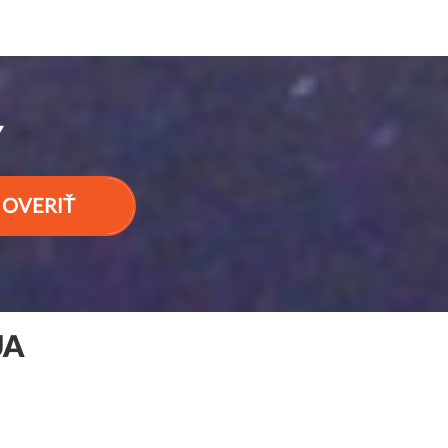
Y
OVERIŤ
UA