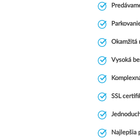
Predávame
Parkovani
Okamžitá r
Vysoká be
Komplexn
SSL certi
Jednoduch
Najlepšia