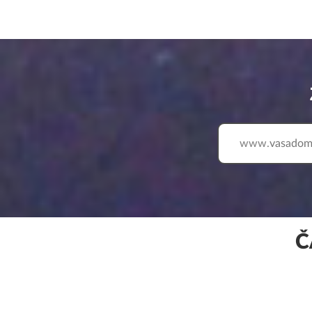
www.
Č