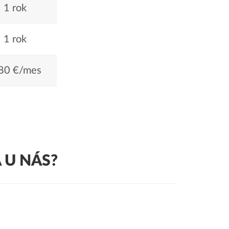
1 rok
1 rok
80 €/mes
 U NÁS?