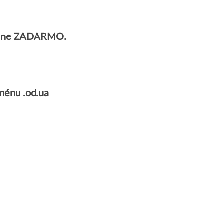
úplne ZADARMO.
ménu .od.ua