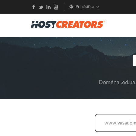
Prihlásiť sa
Doména .od.ua 6
www.