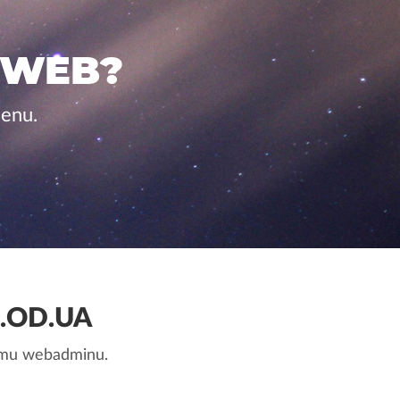
 WEB?
cenu.
.OD.UA
nemu webadminu.