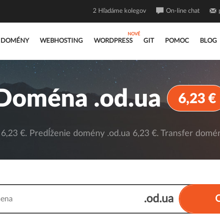
2
Hľadáme kolegov
On-line chat
DOMÉNY
WEBHOSTING
WORDPRESS
GIT
POMOC
BLOG
Doména .od.ua
6,23 €
,23 €. Predĺženie domény .od.ua 6,23 €. Transfer domén
.od.ua