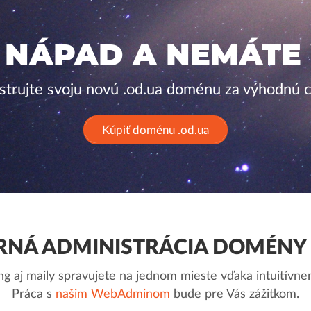
 NÁPAD A NEMÁTE
strujte svoju novú .od.ua doménu za výhodnú 
Kúpiť doménu .od.ua
NÁ ADMINISTRÁCIA DOMÉNY 
g aj maily spravujete na jednom mieste vďaka intuitív
Práca s
našim WebAdminom
bude pre Vás zážitkom.