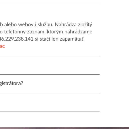
 alebo webovú službu. Nahrádza zložitý
o ako telefónny zoznam, ktorým nahrádzame
46.229.238.141 si stačí len zapamätať
iac
istrátora?