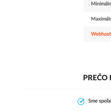
Minimáln
Maximáln
Webhost
PREČO 
Sme spoľah