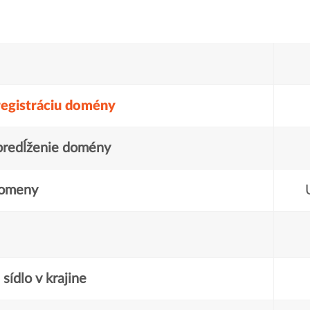
registráciu domény
predĺženie domény
domeny
sídlo v krajine