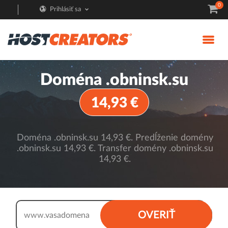
0
Prihlásiť sa
Doména .obninsk.su
14,93 €
Doména .obninsk.su 14,93 €. Predĺženie domény
.obninsk.su 14,93 €. Transfer domény .obninsk.su
14,93 €.
.obninsk.su
OVERIŤ
www.