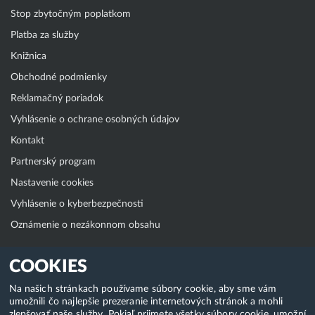
Stop zbytočným poplatkom
Platba za služby
Knižnica
Obchodné podmienky
Reklamačný poriadok
Vyhlásenie o ochrane osobných údajov
Kontakt
Partnerský program
Nastavenie cookies
Vyhlásenie o kyberbezpečnosti
Oznámenie o nezákonnom obsahu
Klientská zóna
COOKIES
WebAdmin
Na našich stránkach používame súbory cookie, aby sme vám
umožnili čo najlepšie prezeranie internetových stránok a mohli
WebMail
zlepšovať naše služby. Pokiaľ prijmete všetky súbory cookie, umožní