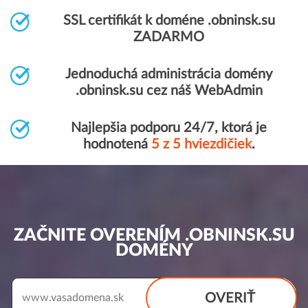
SSL certifikát k doméne .obninsk.su
ZADARMO
Jednoduchá administrácia domény
.obninsk.su cez náš WebAdmin
Najlepšia podporu 24/7, ktorá je
hodnotená
5 z 5 hviezdičiek
.
ZAČNITE OVERENÍM .OBNINSK.SU
DOMÉNY
OVERIŤ
www.