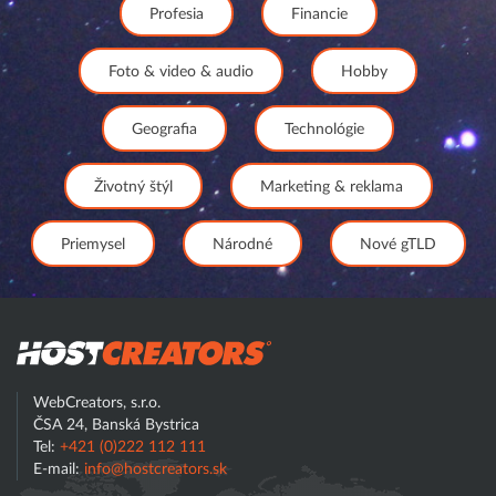
Profesia
Financie
Foto & video & audio
Hobby
Geografia
Technológie
Životný štýl
Marketing & reklama
Priemysel
Národné
Nové gTLD
Hostcreator
WebCreators, s.r.o.
ČSA 24, Banská Bystrica
Tel:
+421 (0)222 112 111
E-mail:
info@hostcreators.sk