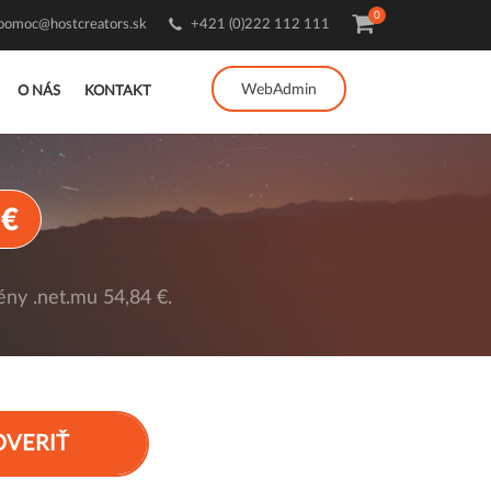
0
pomoc@hostcreators.sk
+421 (0)222 112 111
WebAdmin
O NÁS
KONTAKT
 €
ny .net.mu 54,84 €.
OVERIŤ