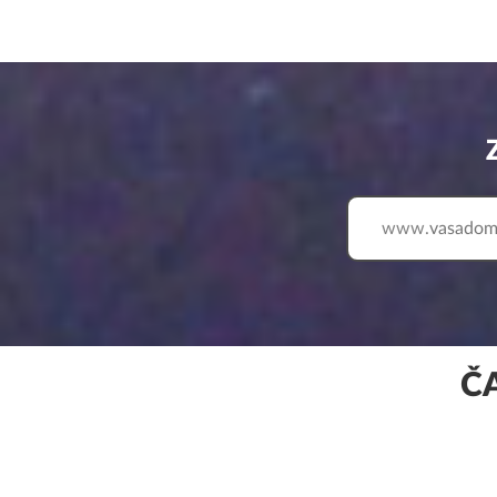
www.
Č