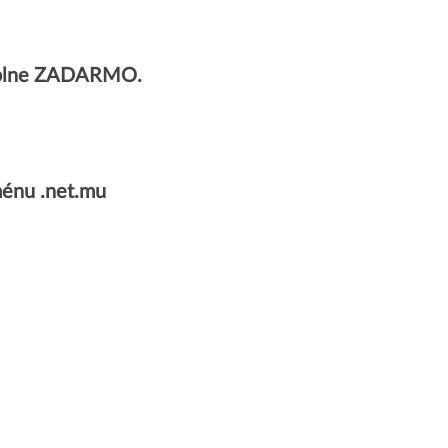
 úplne ZADARMO.
énu .net.mu