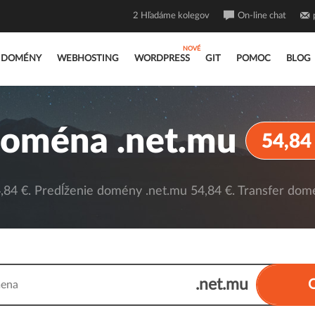
2
Hľadáme kolegov
On-line chat
DOMÉNY
WEBHOSTING
WORDPRESS
GIT
POMOC
BLOG
oména .net.mu
54,84
84 €. Predĺženie domény .net.mu 54,84 €. Transfer domé
.net.mu