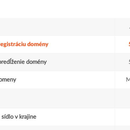
registráciu domény
predĺženie domény
domeny
M
sídlo v krajine