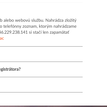
 alebo webovú službu. Nahrádza zložitý
o ako telefónny zoznam, ktorým nahrádzame
46.229.238.141 si stačí len zapamätať
iac
gistrátora?