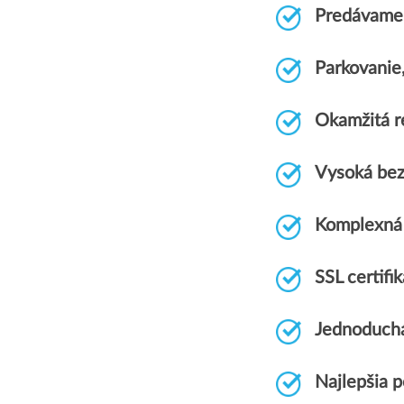
Predávame 
Parkovanie
Okamžitá r
Vysoká bez
Komplexná
SSL certif
Jednoduchá
Najlepšia 