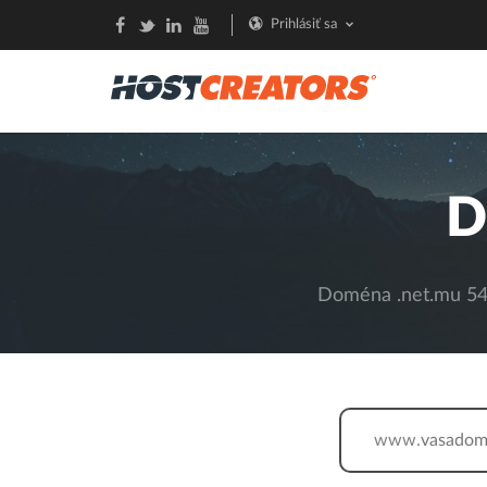
Prihlásiť sa
D
Doména .net.mu 54,
www.