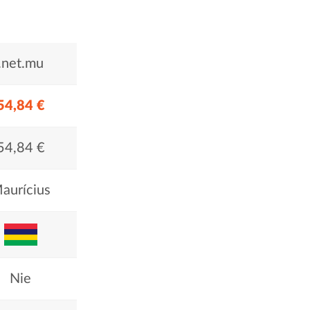
.net.mu
54,84 €
54,84 €
aurícius
Nie