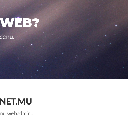
 WEB?
cenu.
NET.MU
nemu webadminu.