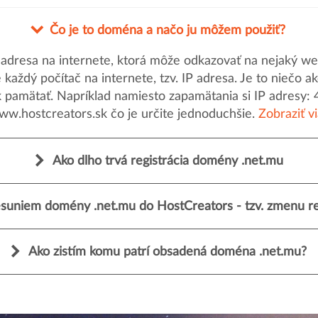
Čo je to doména a načo ju môžem použiť?
dresa na internete, ktorá môže odkazovať na nejaký web
uje každý počítač na internete, tzv. IP adresa. Je to nieč
k pamätať. Napríklad namiesto zapamätania si IP adresy: 
ww.hostcreators.sk čo je určite jednoduchšie.
Zobraziť v
Ako dlho trvá registrácia domény .net.mu
suniem domény .net.mu do HostCreators - tzv. zmenu re
Ako zistím komu patrí obsadená doména .net.mu?