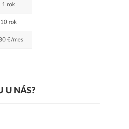
1 rok
10 rok
80 €/mes
 U NÁS?