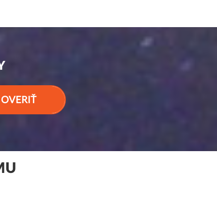
Y
OVERIŤ
MU