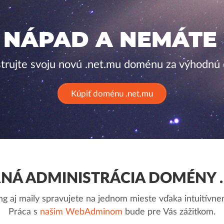
 NÁPAD A NEMÁTE
strujte svoju novú .net.mu doménu za výhodnú 
Kúpiť doménu .net.mu
NÁ ADMINISTRÁCIA DOMÉNY .
g aj maily spravujete na jednom mieste vďaka intuitív
Práca s
našim WebAdminom
bude pre Vás zážitkom.