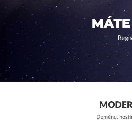
MÁTE
Regi
MODER
Doménu, hostin