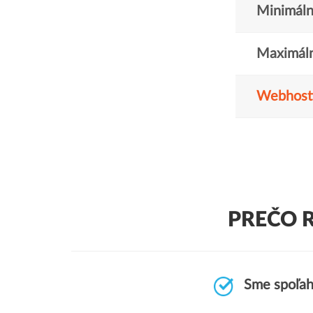
Minimáln
Maximáln
Webhost
PREČO 
Sme spoľah