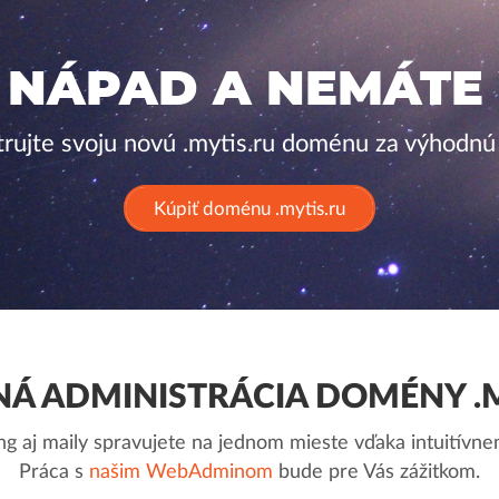
 NÁPAD A NEMÁTE
trujte svoju novú .mytis.ru doménu za výhodnú
Kúpiť doménu .mytis.ru
Á ADMINISTRÁCIA DOMÉNY .M
g aj maily spravujete na jednom mieste vďaka intuitív
Práca s
našim WebAdminom
bude pre Vás zážitkom.