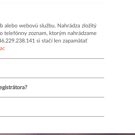
 alebo webovú službu. Nahrádza zložitý
o ako telefónny zoznam, ktorým nahrádzame
46.229.238.141 si stačí len zapamätať
iac
gistrátora?