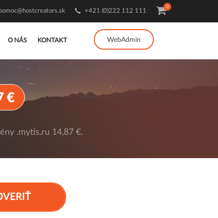
0
pomoc@hostcreators.sk
+421 (0)222 112 111
WebAdmin
O NÁS
KONTAKT
7 €
ny .mytis.ru 14,87 €.
OVERIŤ