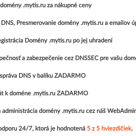
domény .mytis.ru za nákupné ceny
, DNS, Presmerovanie domény .mytis.ru a emailo
gistrácia Domény .mytis.ru po jej uhradení
pečnosť a zabezpečenie cez DNSSEC pre vašu domé
 správa DNS v balíku ZADARMO
ikát k doméne .mytis.ru ZADARMO
 administrácia domény .mytis.ru cez náš WebAdmi
odporu 24/7, ktorá je hodnotená
5 z 5 hviezdičiek
.