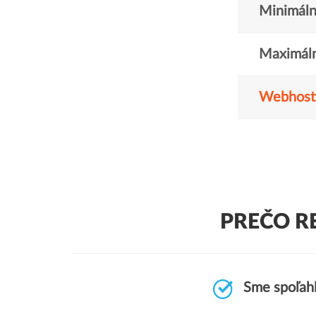
Minimáln
Maximáln
Webhost
PREČO R
Sme spoľahl