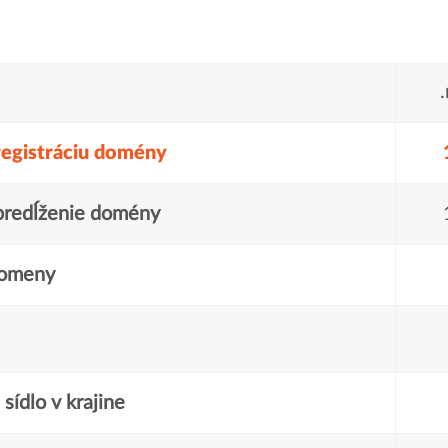
registráciu domény
predĺženie domény
domeny
sídlo v krajine