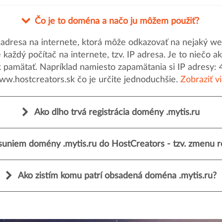
Čo je to doména a načo ju môžem použiť?
dresa na internete, ktorá môže odkazovať na nejaký web
uje každý počítač na internete, tzv. IP adresa. Je to nieč
k pamätať. Napríklad namiesto zapamätania si IP adresy: 
ww.hostcreators.sk čo je určite jednoduchšie.
Zobraziť v
Ako dlho trvá registrácia domény .mytis.ru
suniem domény .mytis.ru do HostCreators - tzv. zmenu re
Ako zistím komu patrí obsadená doména .mytis.ru?