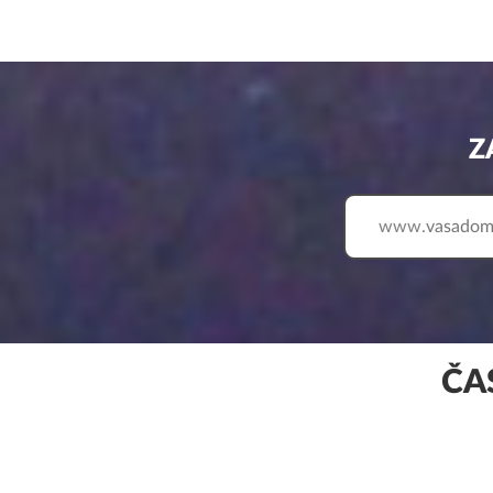
Z
www.
ČA