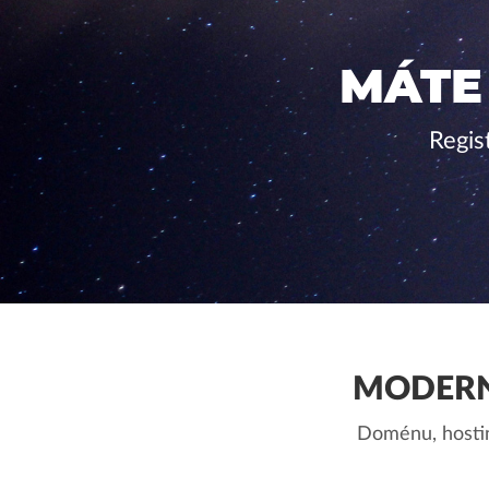
MÁTE
Regis
MODERN
Doménu, hostin