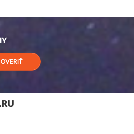
NY
OVERIŤ
.RU