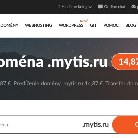
2
Hľadáme kolegov
On-line chat
DOMÉNY
WEBHOSTING
WORDPRESS
GIT
POMOC
BLOG
oména .mytis.ru
14,8
87 €. Predĺženie domény .mytis.ru 14,87 €. Transfer domé
.mytis.ru