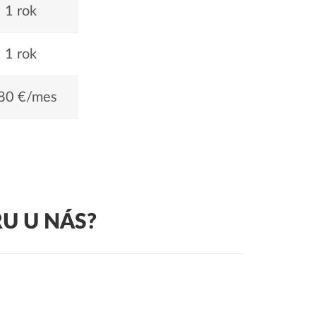
1 rok
1 rok
80 €/mes
U U NÁS?