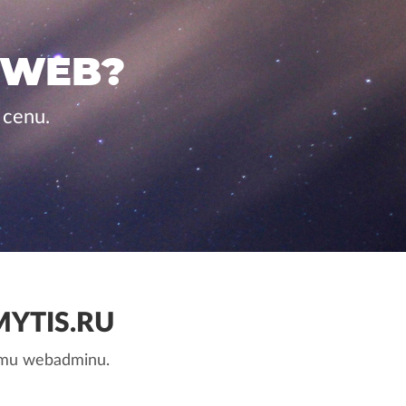
 WEB?
 cenu.
YTIS.RU
nemu webadminu.