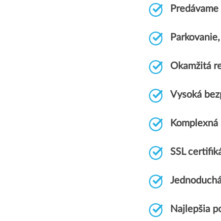
Predávame 
Parkovanie
Okamžitá re
Vysoká bez
Komplexná
SSL certif
Jednoduchá
Najlepšia p