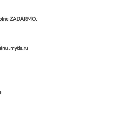
v úplne ZADARMO.
nu .mytis.ru
n