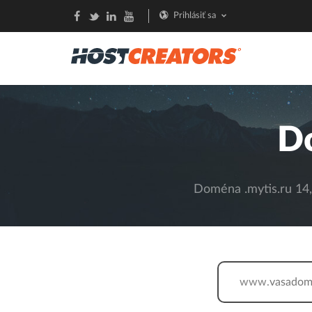
Prihlásiť sa
D
Doména .mytis.ru 14,
www.