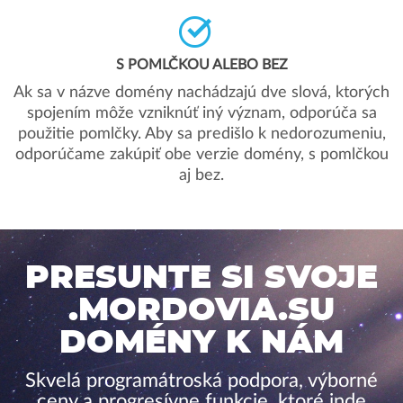
S POMLČKOU ALEBO BEZ
Ak sa v názve domény nachádzajú dve slová, ktorých
spojením môže vzniknúť iný význam, odporúča sa
použitie pomlčky. Aby sa predišlo k nedorozumeniu,
odporúčame zakúpiť obe verzie domény, s pomlčkou
aj bez.
PRESUNTE SI SVOJE
.MORDOVIA.SU
DOMÉNY K NÁM
Skvelá programátroská podpora, výborné
ceny a progresívne funkcie, ktoré inde