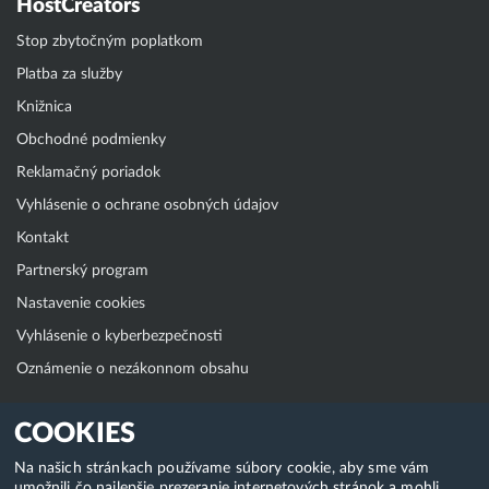
HostCreators
Stop zbytočným poplatkom
Platba za služby
Knižnica
Obchodné podmienky
Reklamačný poriadok
Vyhlásenie o ochrane osobných údajov
Kontakt
Partnerský program
Nastavenie cookies
Vyhlásenie o kyberbezpečnosti
Oznámenie o nezákonnom obsahu
Klientská zóna
COOKIES
WebAdmin
Na našich stránkach používame súbory cookie, aby sme vám
umožnili čo najlepšie prezeranie internetových stránok a mohli