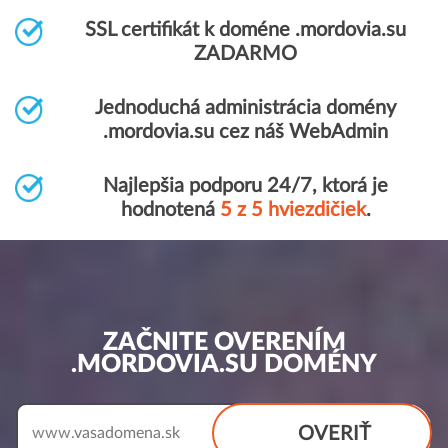
SSL certifikát k doméne .mordovia.su
ZADARMO
Jednoduchá administrácia domény
.mordovia.su cez náš WebAdmin
Najlepšia podporu 24/7, ktorá je
hodnotená
5 z 5 hviezdičiek
.
ZAČNITE OVERENÍM
.MORDOVIA.SU DOMÉNY
OVERIŤ
www.