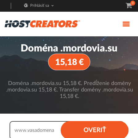
0
Prihlásiť sa
Doména .mordovia.su
15,18 €
Doména .mordovia.su 15,18 €. Predĺženie domény
.mordovia.su 15,18 €. Transfer domény .mordovia.su
15,18 €.
.mordovia.su
OVERIŤ
www.