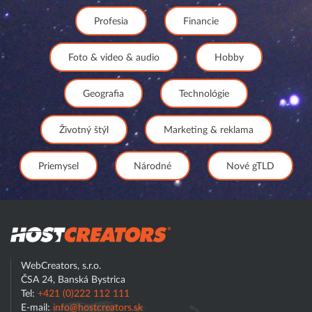
Profesia
Financie
Foto & video & audio
Hobby
Geografia
Technológie
Životný štýl
Marketing & reklama
Priemysel
Národné
Nové gTLD
Hostcreator
WebCreators, s.r.o.
ČSA 24, Banská Bystrica
Tel:
+421 (0)222 112 111
E-mail:
info@hostcreators.sk