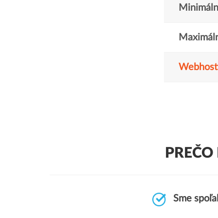
Minimáln
Maximáln
Webhost
PREČO 
Sme spoľah