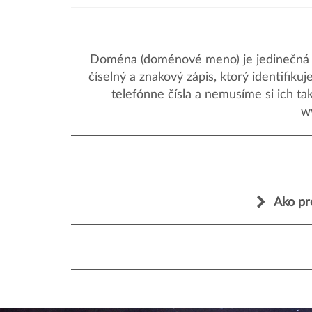
Doména (doménové meno) je jedinečná a
číselný a znakový zápis, ktorý identifik
telefónne čísla a nemusíme si ich ta
w
Ako pr