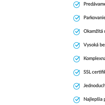
Predávame
Parkovani
Okamžitá r
Vysoká be
Komplexn
SSL certi
Jednoduch
Najlepšia