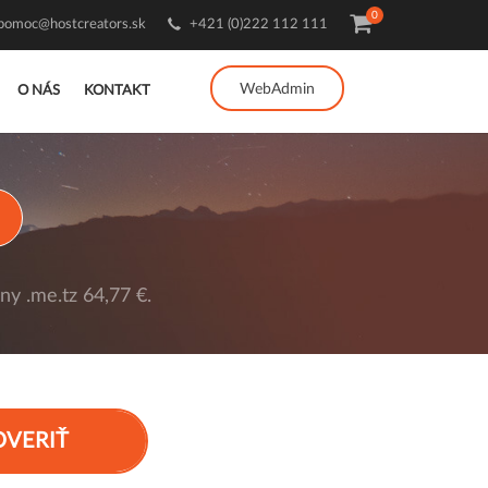
0
pomoc@hostcreators.sk
+421 (0)222 112 111
WebAdmin
O NÁS
KONTAKT
y .me.tz 64,77 €.
OVERIŤ