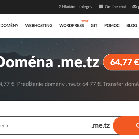
2
Hľadáme kolegov
On-line chat
DOMÉNY
WEBHOSTING
WORDPRESS
GIT
POMOC
BLOG
Doména .me.tz
64,77 €
,77 €. Predĺženie domény .me.tz 64,77 €. Transfer domén
.me.tz