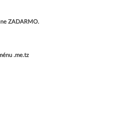
úplne ZADARMO.
ménu .me.tz