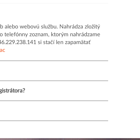
 alebo webovú službu. Nahrádza zložitý
o ako telefónny zoznam, ktorým nahrádzame
46.229.238.141 si stačí len zapamätať
iac
istrátora?