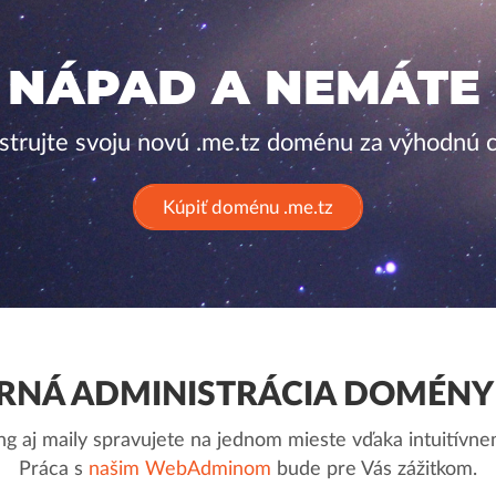
 NÁPAD A NEMÁTE
strujte svoju novú .me.tz doménu za výhodnú 
Kúpiť doménu .me.tz
NÁ ADMINISTRÁCIA DOMÉNY 
g aj maily spravujete na jednom mieste vďaka intuitív
Práca s
našim WebAdminom
bude pre Vás zážitkom.