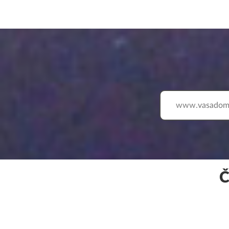
www.
Č