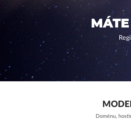
MÁTE
Regi
MODER
Doménu, hostin