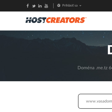
Prihlásiť sa
Doména .me.tz 64
www.