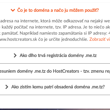
Čo je to doména a načo ju môžem použiť?
dresa na internete, ktorá môže odkazovať na nejaký web
uje každý počítač na internete, tzv. IP adresa. Je to nieč
k pamätať. Napríklad namiesto zapamätania si IP adresy: 
ww.hostcreators.sk čo je určite jednoduchšie.
Zobraziť v
Ako dlho trvá registrácia domény .me.tz
esuniem domény .me.tz do HostCreators - tzv. zmenu reg
Ako zistím komu patrí obsadená doména .me.tz?