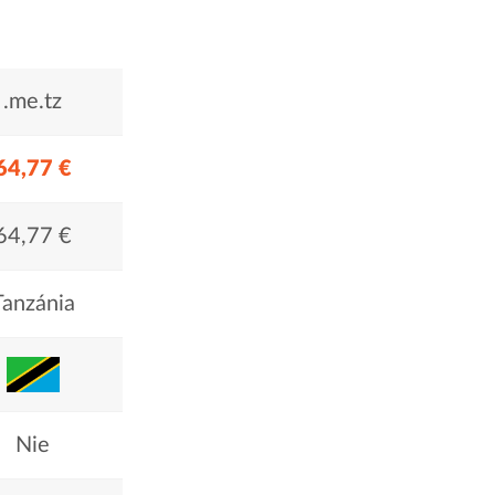
.me.tz
64,77 €
64,77 €
Tanzánia
Nie