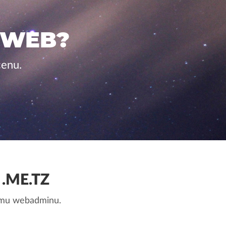
 WEB?
cenu.
.ME.TZ
nemu webadminu.