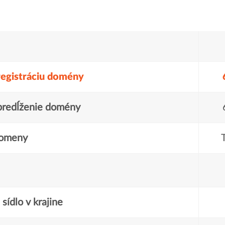
registráciu domény
predĺženie domény
domeny
sídlo v krajine