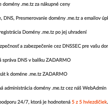
 domény .me.tz za nákupné ceny
e, DNS, Presmerovanie domény .me.tz a emailov 
egistrácia Domény .me.tz po jej uhradení
zpečnosť a zabezpečenie cez DNSSEC pre vašu do
á správa DNS v balíku ZADARMO
fikát k doméne .me.tz ZADARMO
á administrácia domény .me.tz cez náš WebAdmin
 podporu 24/7, ktorá je hodnotená
5 z 5 hviezdičiek
.