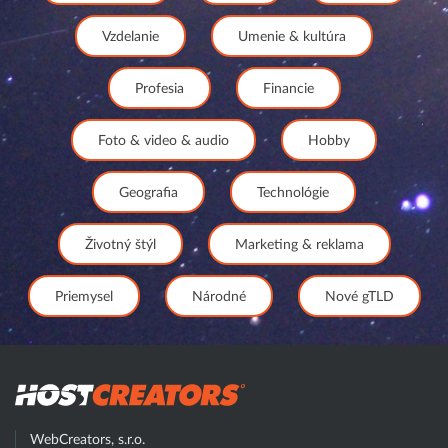
Vzdelanie
Umenie & kultúra
Profesia
Financie
Foto & video & audio
Hobby
Geografia
Technológie
Životný štýl
Marketing & reklama
Priemysel
Národné
Nové gTLD
Hostcreator
WebCreators, s.r.o.