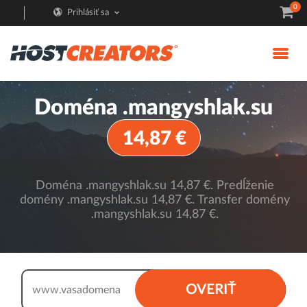
0
Prihlásiť sa
Doména .mangyshlak.su
14,87 €
Doména .mangyshlak.su 14,87 €. Predĺženie
domény .mangyshlak.su 14,87 €. Transfer domény
.mangyshlak.su 14,87 €.
.mangyshlak.su
OVERIŤ
www.