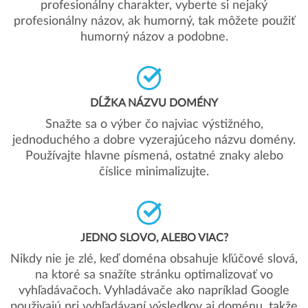
profesionálny charakter, vyberte si nejaký
profesionálny názov, ak humorný, tak môžete použiť
humorný názov a podobne.
DĹŽKA NÁZVU DOMÉNY
Snažte sa o výber čo najviac výstižného,
jednoduchého a dobre vyzerajúceho názvu domény.
Používajte hlavne písmená, ostatné znaky alebo
číslice minimalizujte.
JEDNO SLOVO, ALEBO VIAC?
Nikdy nie je zlé, keď doména obsahuje kľúčové slová,
na ktoré sa snažíte stránku optimalizovať vo
vyhľadávačoch. Vyhladávače ako napríklad Google
použivajú pri vyhľadávaní výsledkov aj doménu, takže