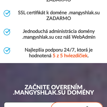
ZADARMO
SSL certifikát k doméne .mangyshlak.su
ZADARMO
Jednoduchá administrácia domény
.mangyshlak.su cez náš WebAdmin
Najlepšia podporu 24/7, ktorá je
hodnotená
5 z 5 hviezdičiek
.
ZAČNITE OVERENÍM
.MANGYSHLAK.SU DOMÉNY