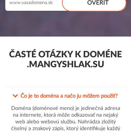
OVERIŤ
www.
ČASTÉ OTÁZKY K DOMÉNE
.MANGYSHLAK.SU
Čo je to doména a načo ju môžem použiť?
Doména (doménové meno) je jedinečná adresa
na internete, ktorá môže odkazovať na nejaký
web alebo webovú službu. Nahrádza zložitý
číselný a znakový zápis, ktorý identifikuje každý