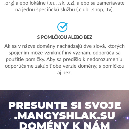
.org) alebo lokálne (.eu, .sk, .cz), alebo sa zameriavate
na jednu špecifickú službu (.club, .shop, .tv).
S POMLČKOU ALEBO BEZ
Ak sa v názve domény nachádzajú dve slová, ktorých
spojením môže vzniknúť iný význam, odporúča sa
použitie pomlčky. Aby sa predišlo k nedorozumeniu,
odporúčame zakúpiť obe verzie domény, s pomlčkou
aj bez.
PRESUNTE SI SVOJE
.MANGYSHLAK.SU
DOMÉNY K NÁM