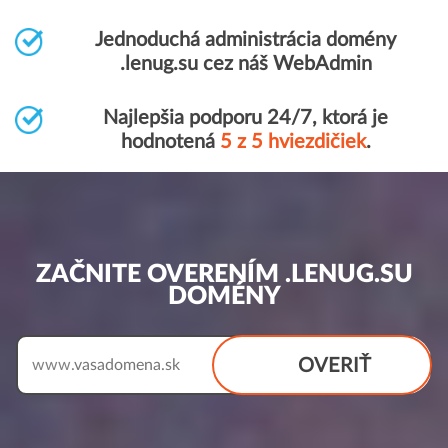
Jednoduchá administrácia domény
.lenug.su cez náš WebAdmin
Najlepšia podporu 24/7, ktorá je
hodnotená
5 z 5 hviezdičiek
.
ZAČNITE OVERENÍM .LENUG.SU
DOMÉNY
OVERIŤ
www.