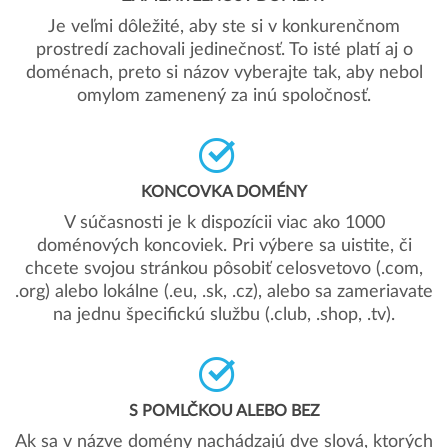
Je veľmi dôležité, aby ste si v konkurenčnom
prostredí zachovali jedinečnosť. To isté platí aj o
doménach, preto si názov vyberajte tak, aby nebol
omylom zamenený za inú spoločnosť.
KONCOVKA DOMÉNY
V súčasnosti je k dispozícii viac ako 1000
doménových koncoviek. Pri výbere sa uistite, či
chcete svojou stránkou pôsobiť celosvetovo (.com,
.org) alebo lokálne (.eu, .sk, .cz), alebo sa zameriavate
na jednu špecifickú službu (.club, .shop, .tv).
S POMLČKOU ALEBO BEZ
Ak sa v názve domény nachádzajú dve slová, ktorých