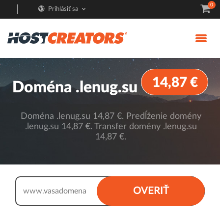
0
Prihlásiť sa
14,87 €
Doména .lenug.su
Doména .lenug.su 14,87 €. Predĺženie domény
.lenug.su 14,87 €. Transfer domény .lenug.su
14,87 €.
.lenug.su
OVERIŤ
www.