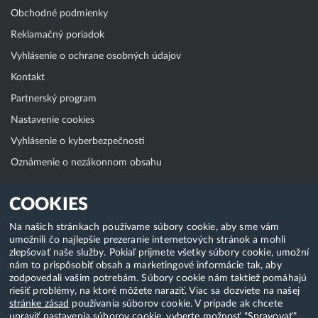
Obchodné podmienky
Reklamačný poriadok
Vyhlásenie o ochrane osobných údajov
Kontakt
Partnerský program
Nastavenie cookies
Vyhlásenie o kyberbezpečnosti
Oznámenie o nezákonnom obsahu
Klientská zóna
COOKIES
WebAdmin
Na našich stránkach používame súbory cookie, aby sme vám
umožnili čo najlepšie prezeranie internetových stránok a mohli
WebMail
zlepšovať naše služby. Pokiaľ prijmete všetky súbory cookie, umožní
Zmena hesla (E-mail, FTP, SSH)
nám to prispôsobiť obsah a marketingové informácie tak, aby
zodpovedali vašim potrebám. Súbory cookie nám taktiež pomáhajú
Webhosting
riešiť problémy, na ktoré môžete naraziť. Viac sa dozviete na našej
stránke zásad
používania súborov cookie. V prípade ak chcete
Domény
upraviť nastavenia súborov cookie, vyberte možnosť "Spravovať".