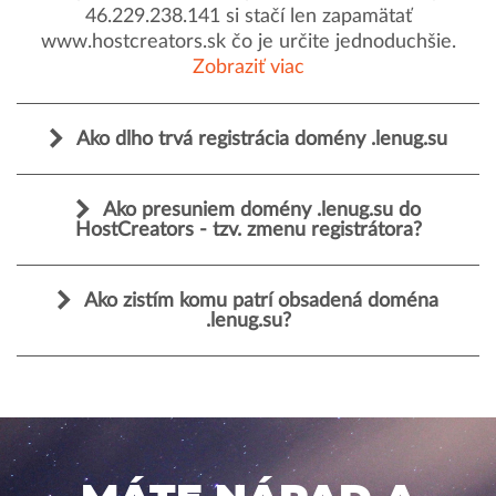
46.229.238.141 si stačí len zapamätať
www.hostcreators.sk čo je určite jednoduchšie.
Zobraziť viac
Ako dlho trvá registrácia domény .lenug.su
Ako presuniem domény .lenug.su do
HostCreators - tzv. zmenu registrátora?
Ako zistím komu patrí obsadená doména
.lenug.su?