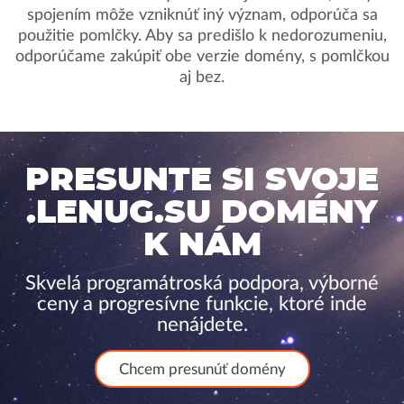
spojením môže vzniknúť iný význam, odporúča sa
použitie pomlčky. Aby sa predišlo k nedorozumeniu,
odporúčame zakúpiť obe verzie domény, s pomlčkou
aj bez.
PRESUNTE SI SVOJE
.LENUG.SU DOMÉNY
K NÁM
Skvelá programátroská podpora, výborné
ceny a progresívne funkcie, ktoré inde
nenájdete.
Chcem presunúť domény