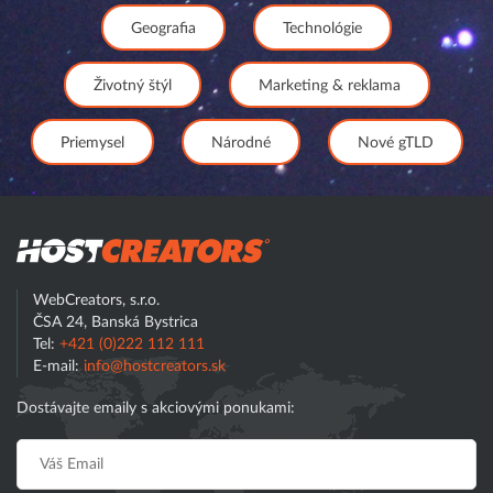
Geografia
Technológie
Životný štýl
Marketing & reklama
Priemysel
Národné
Nové gTLD
Hostcreator
WebCreators, s.r.o.
ČSA 24, Banská Bystrica
Tel:
+421 (0)222 112 111
E-mail:
info@hostcreators.sk
Dostávajte emaily s akciovými ponukami: