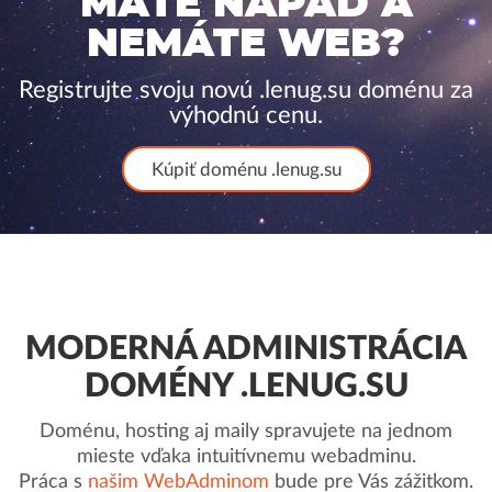
MÁTE NÁPAD A
NEMÁTE WEB?
Registrujte svoju novú .lenug.su doménu za
výhodnú cenu.
Kúpiť doménu .lenug.su
MODERNÁ ADMINISTRÁCIA
DOMÉNY .LENUG.SU
Doménu, hosting aj maily spravujete na jednom
mieste vďaka intuitívnemu webadminu.
Práca s
našim WebAdminom
bude pre Vás zážitkom.