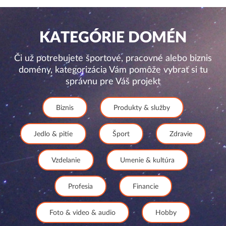
KATEGÓRIE DOMÉN
Či už potrebujete športové, pracovné alebo biznis
domény, kategorizácia Vám pomôže vybrať si tu
správnu pre Váš projekt
Biznis
Produkty & služby
Jedlo & pitie
Šport
Zdravie
Vzdelanie
Umenie & kultúra
Profesia
Financie
Foto & video & audio
Hobby