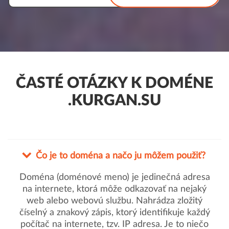
ČASTÉ OTÁZKY K DOMÉNE
.KURGAN.SU
Čo je to doména a načo ju môžem použiť?
Doména (doménové meno) je jedinečná adresa
na internete, ktorá môže odkazovať na nejaký
web alebo webovú službu. Nahrádza zložitý
číselný a znakový zápis, ktorý identifikuje každý
počítač na internete, tzv. IP adresa. Je to niečo