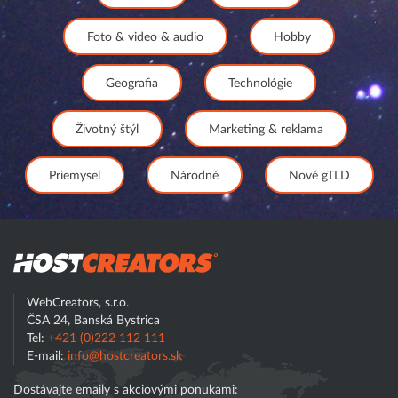
Foto & video & audio
Hobby
Geografia
Technológie
Životný štýl
Marketing & reklama
Priemysel
Národné
Nové gTLD
Hostcreator
WebCreators, s.r.o.
ČSA 24, Banská Bystrica
Tel:
+421 (0)222 112 111
E-mail:
info@hostcreators.sk
Dostávajte emaily s akciovými ponukami: