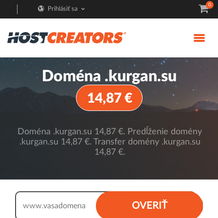
0
Prihlásiť sa
Doména .kurgan.su
14,87 €
Doména .kurgan.su 14,87 €. Predĺženie domény
.kurgan.su 14,87 €. Transfer domény .kurgan.su
14,87 €.
.kurgan.su
OVERIŤ
www.