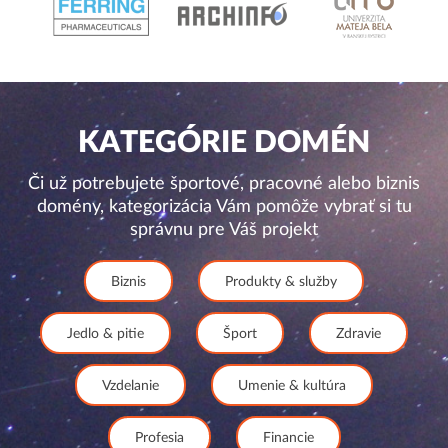
KATEGÓRIE DOMÉN
Či už potrebujete športové, pracovné alebo biznis
domény, kategorizácia Vám pomôže vybrať si tu
správnu pre Váš projekt
Biznis
Produkty & služby
Jedlo & pitie
Šport
Zdravie
Vzdelanie
Umenie & kultúra
Profesia
Financie