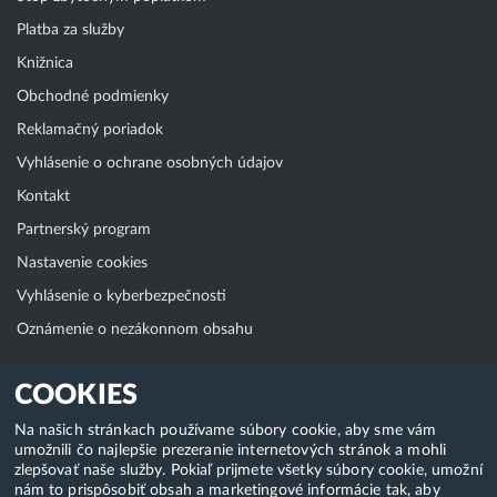
Platba za služby
Knižnica
Obchodné podmienky
Reklamačný poriadok
Vyhlásenie o ochrane osobných údajov
Kontakt
Partnerský program
Nastavenie cookies
Vyhlásenie o kyberbezpečnosti
Oznámenie o nezákonnom obsahu
Klientská zóna
COOKIES
WebAdmin
Na našich stránkach používame súbory cookie, aby sme vám
umožnili čo najlepšie prezeranie internetových stránok a mohli
WebMail
zlepšovať naše služby. Pokiaľ prijmete všetky súbory cookie, umožní
Zmena hesla (E-mail, FTP, SSH)
nám to prispôsobiť obsah a marketingové informácie tak, aby