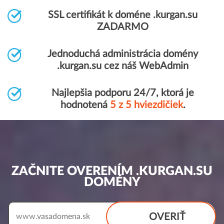
SSL certifikát k doméne .kurgan.su
ZADARMO
Jednoduchá administrácia domény
.kurgan.su cez náš WebAdmin
Najlepšia podporu 24/7, ktorá je
hodnotená
5 z 5 hviezdičiek
.
ZAČNITE OVERENÍM .KURGAN.SU
DOMÉNY
OVERIŤ
www.