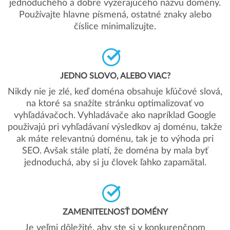
jednoduchého a dobre vyzerajúceho názvu domény.
Používajte hlavne písmená, ostatné znaky alebo
číslice minimalizujte.
JEDNO SLOVO, ALEBO VIAC?
Nikdy nie je zlé, keď doména obsahuje kľúčové slová,
na ktoré sa snažíte stránku optimalizovať vo
vyhľadávačoch. Vyhladávače ako napríklad Google
použivajú pri vyhľadávaní výsledkov aj doménu, takže
ak máte relevantnú doménu, tak je to výhoda pri
SEO. Avšak stále platí, že doména by mala byť
jednoduchá, aby si ju človek ľahko zapamätal.
ZAMENITEĽNOSŤ DOMÉNY
Je veľmi dôležité, aby ste si v konkurenčnom