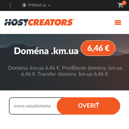
0
Prihlásiť sa
6,46 €
Doména .km.ua
Doména .km.ua 6,46 €. Predĺženie domény .km.ua
6,46 €. Transfer domény .km.ua 6,46 €.
.km.ua
OVERIŤ
www.