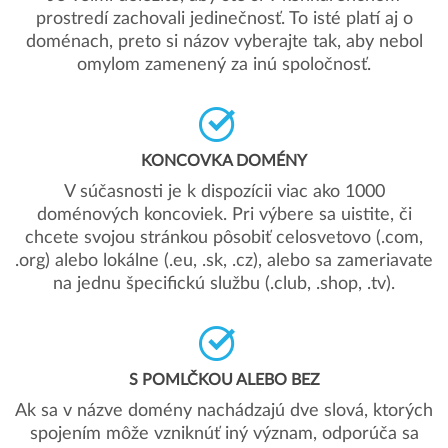
prostredí zachovali jedinečnosť. To isté platí aj o
doménach, preto si názov vyberajte tak, aby nebol
omylom zamenený za inú spoločnosť.
KONCOVKA DOMÉNY
V súčasnosti je k dispozícii viac ako 1000
doménových koncoviek. Pri výbere sa uistite, či
chcete svojou stránkou pôsobiť celosvetovo (.com,
.org) alebo lokálne (.eu, .sk, .cz), alebo sa zameriavate
na jednu špecifickú službu (.club, .shop, .tv).
S POMLČKOU ALEBO BEZ
Ak sa v názve domény nachádzajú dve slová, ktorých
spojením môže vzniknúť iný význam, odporúča sa