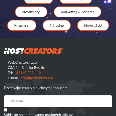
Životný štýl
Marketing & reklama
Priemysel
Národné
Nové gTLD
Hostcreator
WebCreators, s.r.o.
ČSA 24, Banská Bystrica
Tel:
+421 (0)222 112 111
E-mail:
info@hostcreators.sk
Dostávajte emaily s akciovými ponukami:
Súhlasím so spracovaním
osobných údajov