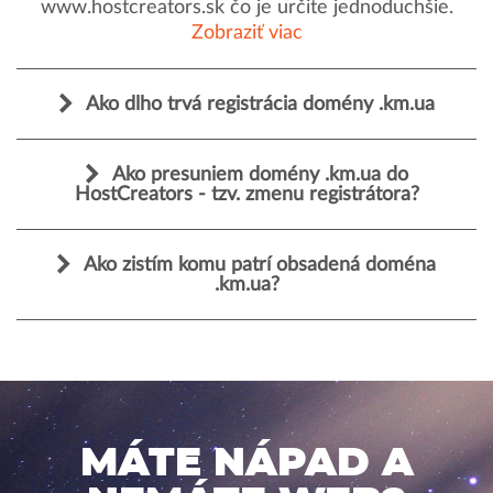
www.hostcreators.sk čo je určite jednoduchšie.
Zobraziť viac
Ako dlho trvá registrácia domény .km.ua
Ako presuniem domény .km.ua do
HostCreators - tzv. zmenu registrátora?
Ako zistím komu patrí obsadená doména
.km.ua?
MÁTE NÁPAD A