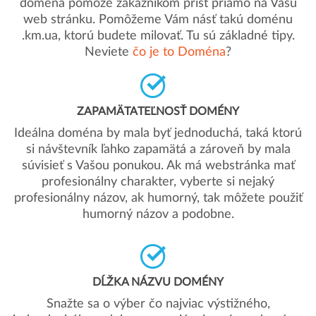
doména pomôže zákazníkom prísť priamo na Vašu
web stránku. Pomôžeme Vám násť takú doménu
.km.ua, ktorú budete milovať. Tu sú základné tipy.
Neviete
čo je to Doména
?
ZAPAMÄTATEĽNOSŤ DOMÉNY
Ideálna doména by mala byť jednoduchá, taká ktorú
si návštevník ľahko zapamätá a zároveň by mala
súvisieť s Vašou ponukou. Ak má webstránka mať
profesionálny charakter, vyberte si nejaký
profesionálny názov, ak humorný, tak môžete použiť
humorný názov a podobne.
DĹŽKA NÁZVU DOMÉNY
Snažte sa o výber čo najviac výstižného,