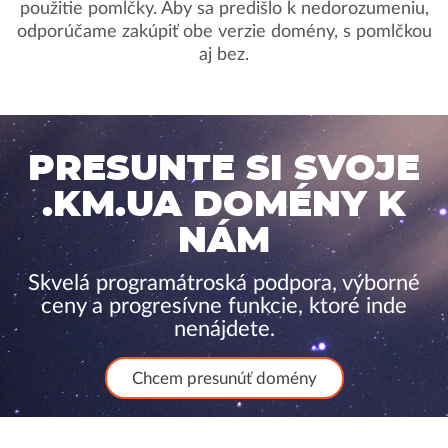
použitie pomlčky. Aby sa predišlo k nedorozumeniu,
odporúčame zakúpiť obe verzie domény, s pomlčkou
aj bez.
PRESUNTE SI SVOJE
.KM.UA DOMÉNY K
NÁM
Skvelá programátroská podpora, výborné
ceny a progresívne funkcie, ktoré inde
nenájdete.
Chcem presunúť domény