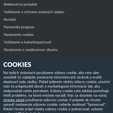
Reklamačný poriadok
Vyhlásenie o ochrane osobných údajov
Kontakt
Partnerský program
Nastavenie cookies
Vyhlásenie o kyberbezpečnosti
Oznámenie o nezákonnom obsahu
Klientská zóna
COOKIES
WebAdmin
Na našich stránkach používame súbory cookie, aby sme vám
umožnili čo najlepšie prezeranie internetových stránok a mohli
WebMail
zlepšovať naše služby. Pokiaľ prijmete všetky súbory cookie, umožní
Zmena hesla (E-mail, FTP, SSH)
nám to prispôsobiť obsah a marketingové informácie tak, aby
zodpovedali vašim potrebám. Súbory cookie nám taktiež pomáhajú
Webhosting
riešiť problémy, na ktoré môžete naraziť. Viac sa dozviete na našej
stránke zásad
používania súborov cookie. V prípade ak chcete
Domény
upraviť nastavenia súborov cookie, vyberte možnosť "Spravovať".
Pokiaľ chcete prijať všetky súbory cookie a pokračovať, vyberte