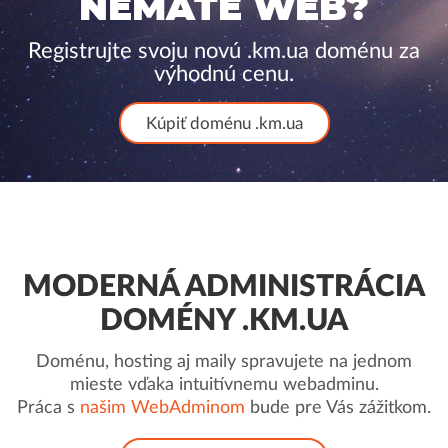
NEMÁTE WEB?
Registrujte svoju novú .km.ua doménu za
výhodnú cenu.
Kúpiť doménu .km.ua
MODERNÁ ADMINISTRÁCIA
DOMÉNY .KM.UA
Doménu, hosting aj maily spravujete na jednom
mieste vďaka intuitívnemu webadminu.
Práca s
našim WebAdminom
bude pre Vás zážitkom.