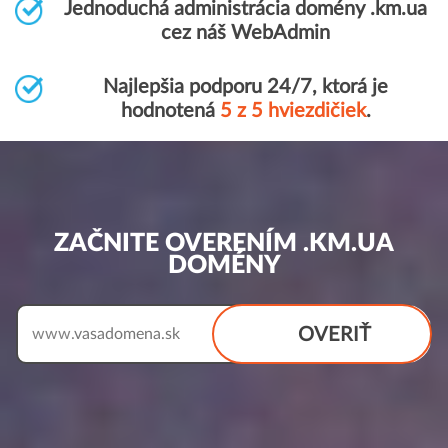
Jednoduchá administrácia domény .km.ua
cez náš WebAdmin
Najlepšia podporu 24/7, ktorá je
hodnotená
5 z 5 hviezdičiek
.
ZAČNITE OVERENÍM .KM.UA
DOMÉNY
OVERIŤ
www.