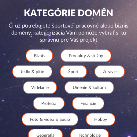
KATEGÓRIE DOMÉN
Či už potrebujete športové, pracovné alebo biznis
domény, kategorizácia Vám pomôže vybrať si tu
správnu pre Váš projekt
Biznis
Produkty & služby
Jedlo & pitie
Šport
Zdravie
Vzdelanie
Umenie & kultúra
Profesia
Financie
Foto & video & audio
Hobby
Geografia
Technológie