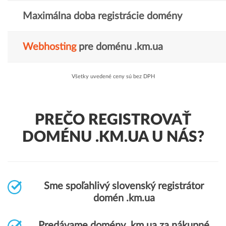
Maximálna doba registrácie domény
Webhosting
pre doménu .km.ua
Všetky uvedené ceny sú bez DPH
PREČO REGISTROVAŤ
DOMÉNU .KM.UA U NÁS?
Sme spoľahlivý slovenský registrátor
domén .km.ua
Predávame domény .km.ua za nákupné