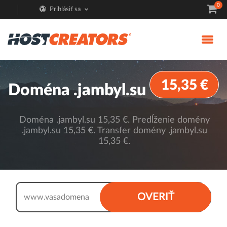
0
Prihlásiť sa
15,35 €
Doména .jambyl.su
Doména .jambyl.su 15,35 €. Predĺženie domény
.jambyl.su 15,35 €. Transfer domény .jambyl.su
15,35 €.
.jambyl.su
OVERIŤ
www.