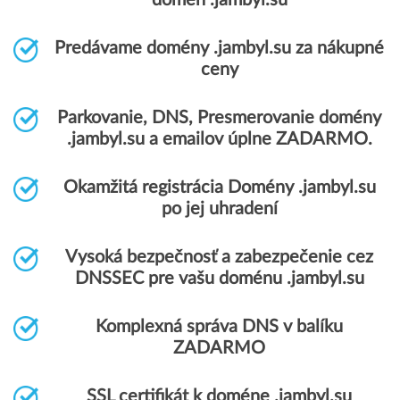
domén .jambyl.su
Predávame domény .jambyl.su za nákupné
ceny
Parkovanie, DNS, Presmerovanie domény
.jambyl.su a emailov úplne ZADARMO.
Okamžitá registrácia Domény .jambyl.su
po jej uhradení
Vysoká bezpečnosť a zabezpečenie cez
DNSSEC pre vašu doménu .jambyl.su
Komplexná správa DNS v balíku
ZADARMO
SSL certifikát k doméne .jambyl.su