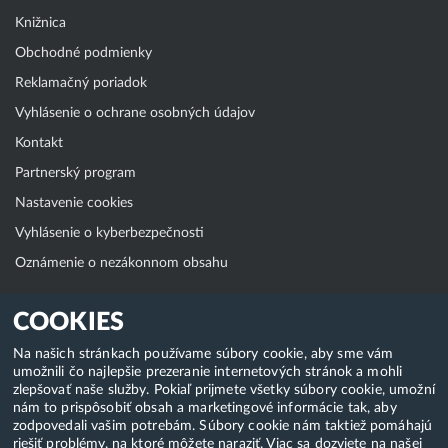
Knižnica
Obchodné podmienky
Reklamačný poriadok
Vyhlásenie o ochrane osobných údajov
Kontakt
Partnerský program
Nastavenie cookies
Vyhlásenie o kyberbezpečnosti
Oznámenie o nezákonnom obsahu
Klientská zóna
COOKIES
WebAdmin
Na našich stránkach používame súbory cookie, aby sme vám
umožnili čo najlepšie prezeranie internetových stránok a mohli
WebMail
zlepšovať naše služby. Pokiaľ prijmete všetky súbory cookie, umožní
Zmena hesla (E-mail, FTP, SSH)
nám to prispôsobiť obsah a marketingové informácie tak, aby
zodpovedali vašim potrebám. Súbory cookie nám taktiež pomáhajú
Webhosting
riešiť problémy, na ktoré môžete naraziť. Viac sa dozviete na našej