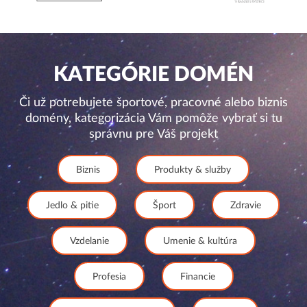
KATEGÓRIE DOMÉN
Či už potrebujete športové, pracovné alebo biznis
domény, kategorizácia Vám pomôže vybrať si tu
správnu pre Váš projekt
Biznis
Produkty & služby
Jedlo & pitie
Šport
Zdravie
Vzdelanie
Umenie & kultúra
Profesia
Financie