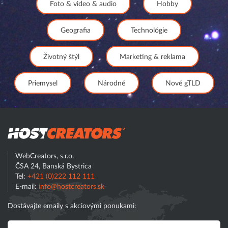
Foto & video & audio
Hobby
Geografia
Technológie
Životný štýl
Marketing & reklama
Priemysel
Národné
Nové gTLD
Hostcreator
WebCreators, s.r.o.
ČSA 24, Banská Bystrica
Tel:
+421 (0)222 112 111
E-mail:
info@hostcreators.sk
Dostávajte emaily s akciovými ponukami: