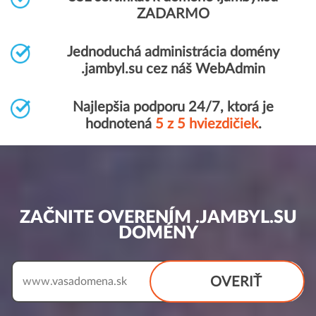
ZADARMO
Jednoduchá administrácia domény
.jambyl.su cez náš WebAdmin
Najlepšia podporu 24/7, ktorá je
hodnotená
5 z 5 hviezdičiek
.
ZAČNITE OVERENÍM .JAMBYL.SU
DOMÉNY
OVERIŤ
www.