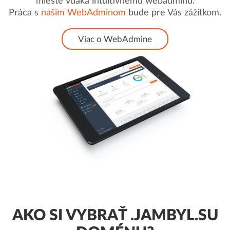
mieste vďaka intuitívnemu webadminu.
Práca s
našim WebAdminom
bude pre Vás zážitkom.
Viac o WebAdmine
AKO SI VYBRAŤ .JAMBYL.SU