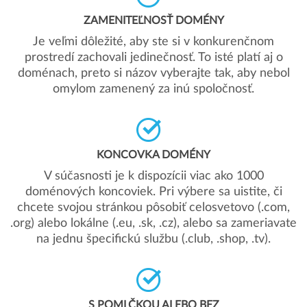
ZAMENITEĽNOSŤ DOMÉNY
Je veľmi dôležité, aby ste si v konkurenčnom
prostredí zachovali jedinečnosť. To isté platí aj o
doménach, preto si názov vyberajte tak, aby nebol
omylom zamenený za inú spoločnosť.
KONCOVKA DOMÉNY
V súčasnosti je k dispozícii viac ako 1000
doménových koncoviek. Pri výbere sa uistite, či
chcete svojou stránkou pôsobiť celosvetovo (.com,
.org) alebo lokálne (.eu, .sk, .cz), alebo sa zameriavate
na jednu špecifickú službu (.club, .shop, .tv).
S POMLČKOU ALEBO BEZ