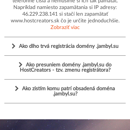
telefónne čísla a nemusíme si ich tak pamätať.
Napríklad namiesto zapamätania si IP adresy:
46.229.238.141 si stačí len zapamätať
www.hostcreators.sk čo je určite jednoduchšie.
Zobraziť viac
Ako dlho trvá registrácia domény .jambyl.su
Ako presuniem domény .jambyl.su do
HostCreators - tzv. zmenu registrátora?
Ako zistím komu patrí obsadená doména
.jambyl.su?