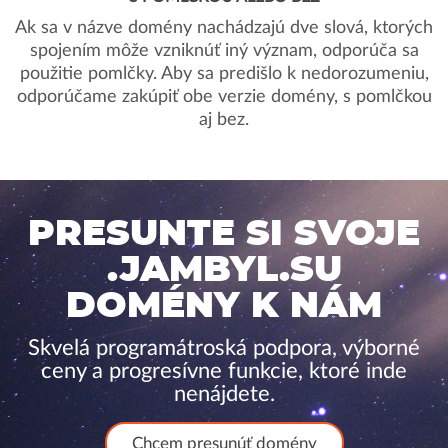
Ak sa v názve domény nachádzajú dve slová, ktorých
spojením môže vzniknúť iný význam, odporúča sa
použitie pomlčky. Aby sa predišlo k nedorozumeniu,
odporúčame zakúpiť obe verzie domény, s pomlčkou
aj bez.
PRESUNTE SI SVOJE
.JAMBYL.SU
DOMÉNY K NÁM
Skvelá programátroská podpora, výborné
ceny a progresívne funkcie, ktoré inde
nenájdete.
Chcem presunúť domény