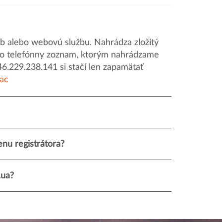
 alebo webovú službu. Nahrádza zložitý
o ako telefónny zoznam, ktorým nahrádzame
46.229.238.141 si stačí len zapamätať
iac
nu registrátora?
.ua?