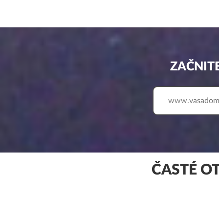
ZAČNIT
www.
ČASTÉ O