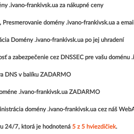
y .ivano-frankivsk.ua za nákupné ceny
, Presmerovanie domény .ivano-frankivsk.ua a em
ácia Domény .ivano-frankivsk.ua po jej uhradení
sť a zabezpečenie cez DNSSEC pre vašu doménu .i
va DNS v balíku ZADARMO
k doméne .ivano-frankivsk.ua ZADARMO
nistrácia domény .ivano-frankivsk.ua cez náš We
ru 24/7, ktorá je hodnotená
5 z 5 hviezdičiek
.