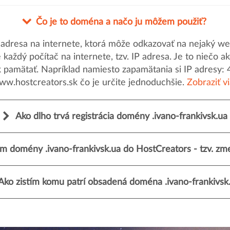
Čo je to doména a načo ju môžem použiť?
dresa na internete, ktorá môže odkazovať na nejaký web
uje každý počítač na internete, tzv. IP adresa. Je to nieč
k pamätať. Napríklad namiesto zapamätania si IP adresy: 
ww.hostcreators.sk čo je určite jednoduchšie.
Zobraziť v
Ako dlho trvá registrácia domény .ivano-frankivsk.ua
m domény .ivano-frankivsk.ua do HostCreators - tzv. zme
Ako zistím komu patrí obsadená doména .ivano-frankivsk