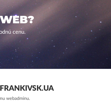
 WEB?
hodnú cenu.
FRANKIVSK.UA
nemu webadminu.