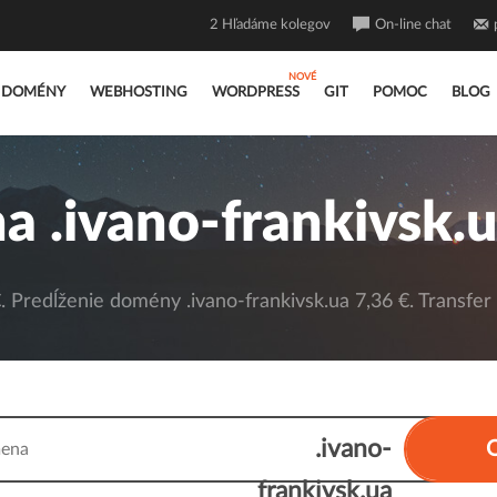
2
Hľadáme kolegov
On-line chat
DOMÉNY
WEBHOSTING
WORDPRESS
GIT
POMOC
BLOG
 .ivano-frankivsk.
 Predĺženie domény .ivano-frankivsk.ua 7,36 €. Transfer
.ivano-
frankivsk.ua