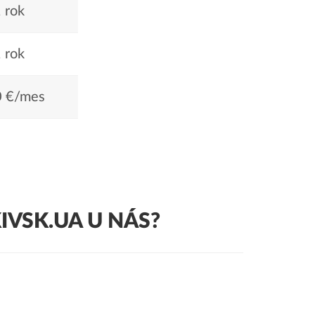
 rok
 rok
0 €/mes
VSK.UA U NÁS?