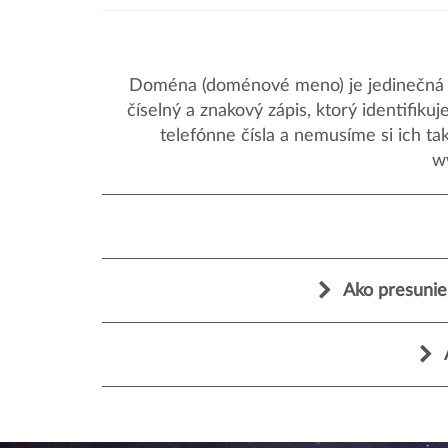
Doména (doménové meno) je jedinečná a
číselný a znakový zápis, ktorý identifik
telefónne čísla a nemusíme si ich ta
w
Ako presunie