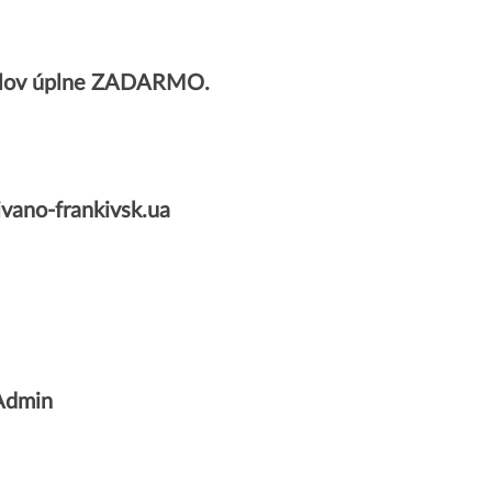
ailov úplne ZADARMO.
vano-frankivsk.ua
bAdmin