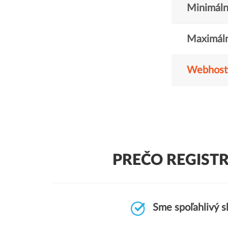
Minimáln
Maximáln
Webhost
PREČO REGIST
Sme spoľahlivý s