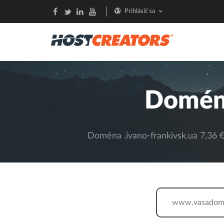
Prihlásiť sa
Doména
Doména .ivano-frankivsk.ua 7,36 €.
www.