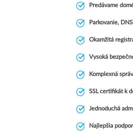
Predávame domén
Parkovanie, DNS
Okamžitá registr
Vysoká bezpečno
Komplexná sprá
SSL certifikát 
Jednoduchá admi
Najlepšia podpo