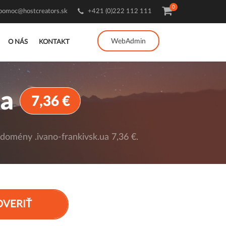
0
pomoc@hostcreators.sk
+421 (0)222 112 111
WebAdmin
O NÁS
KONTAKT
ua
7,36 €
 domény .ivano-frankivsk.ua 7,36 €.
OVERIŤ