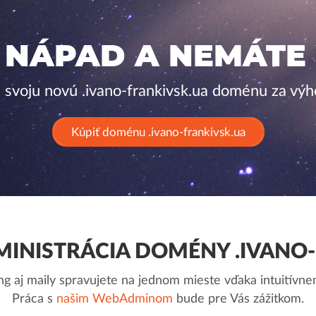
 NÁPAD A NEMÁTE
e svoju novú .ivano-frankivsk.ua doménu za vý
Kúpiť doménu .ivano-frankivsk.ua
INISTRÁCIA DOMÉNY .IVANO-
g aj maily spravujete na jednom mieste vďaka intuitív
Práca s
našim WebAdminom
bude pre Vás zážitkom.