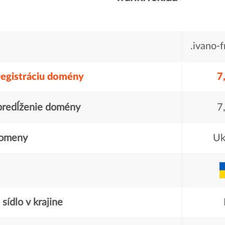
.ivano-f
registráciu domény
7
predĺženie domény
7
domeny
Uk
sídlo v krajine