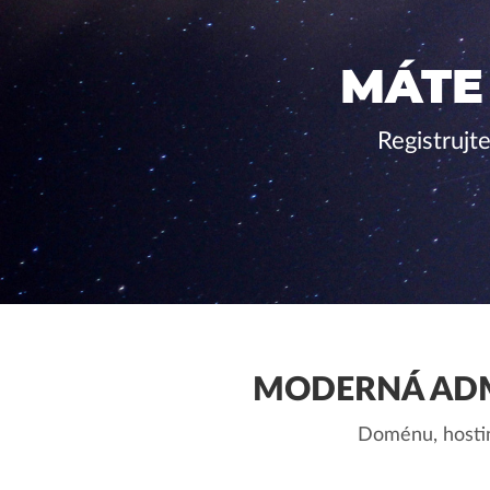
MÁTE
Registrujt
MODERNÁ ADM
Doménu, hostin