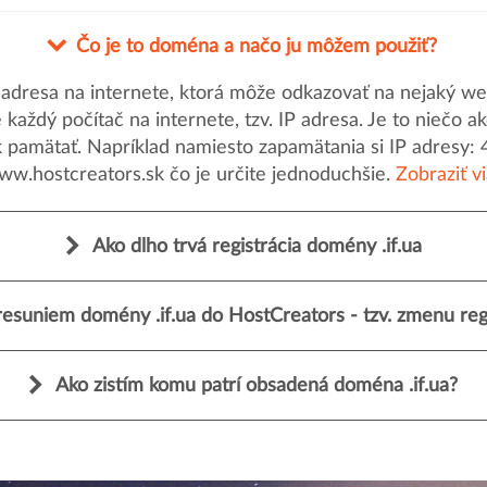
Čo je to doména a načo ju môžem použiť?
dresa na internete, ktorá môže odkazovať na nejaký web
uje každý počítač na internete, tzv. IP adresa. Je to nieč
k pamätať. Napríklad namiesto zapamätania si IP adresy: 
ww.hostcreators.sk čo je určite jednoduchšie.
Zobraziť v
Ako dlho trvá registrácia domény .if.ua
esuniem domény .if.ua do HostCreators - tzv. zmenu reg
Ako zistím komu patrí obsadená doména .if.ua?