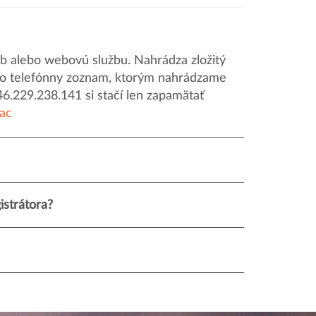
 alebo webovú službu. Nahrádza zložitý
o ako telefónny zoznam, ktorým nahrádzame
46.229.238.141 si stačí len zapamätať
iac
istrátora?