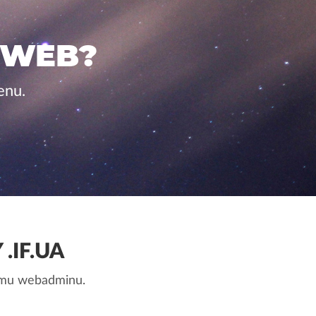
 WEB?
enu.
.IF.UA
nemu webadminu.