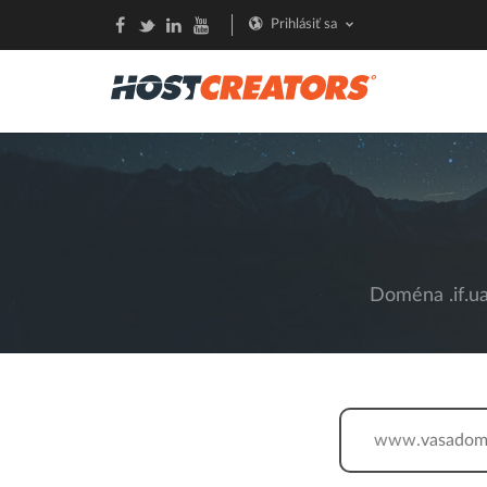
Prihlásiť sa
Doména .if.ua
www.