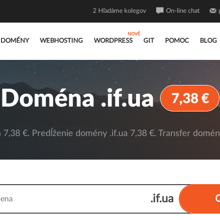
2
Hľadáme kolegov
On-line chat
DOMÉNY
WEBHOSTING
WORDPRESS
GIT
POMOC
BLOG
Doména .if.ua
7,38 €
 7,38 €. Predĺženie domény .if.ua 7,38 €. Transfer domény 
.if.ua