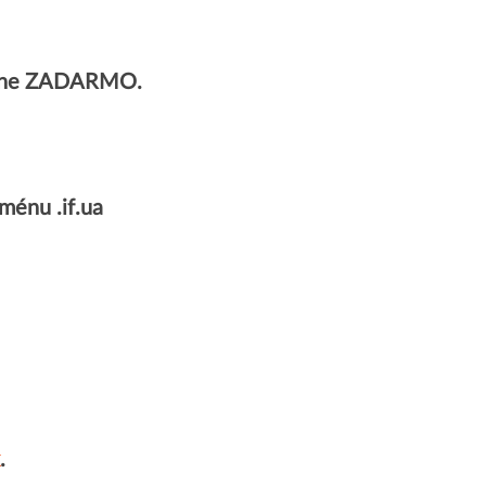
úplne ZADARMO.
énu .if.ua
.