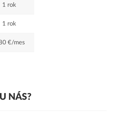
1 rok
1 rok
80 €/mes
U NÁS?