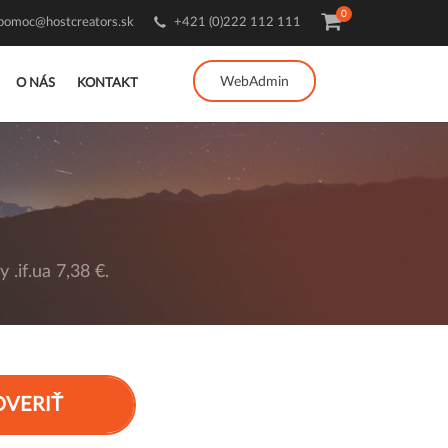
0
pomoc@hostcreators.sk
+421 (0)222 112 111
WebAdmin
O NÁS
KONTAKT
.if.ua 7,38 €.
OVERIŤ