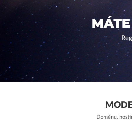
MÁTE
Reg
MODER
Doménu, hostin