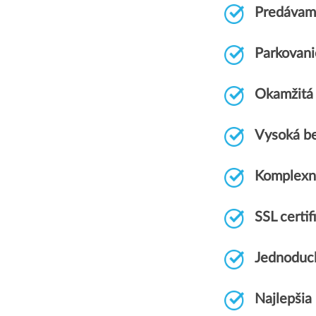
Predávame
Parkovani
Okamžitá 
Vysoká be
Komplexn
SSL certi
Jednoduch
Najlepšia