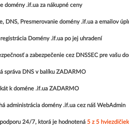
 domény .if.ua za nákupné ceny
e, DNS, Presmerovanie domény .if.ua a emailov 
registrácia Domény .if.ua po jej uhradení
zpečnosť a zabezpečenie cez DNSSEC pre vašu dom
á správa DNS v balíku ZADARMO
fikát k doméne .if.ua ZADARMO
á administrácia domény .if.ua cez náš WebAdmin
 podporu 24/7, ktorá je hodnotená
5 z 5 hviezdičiek