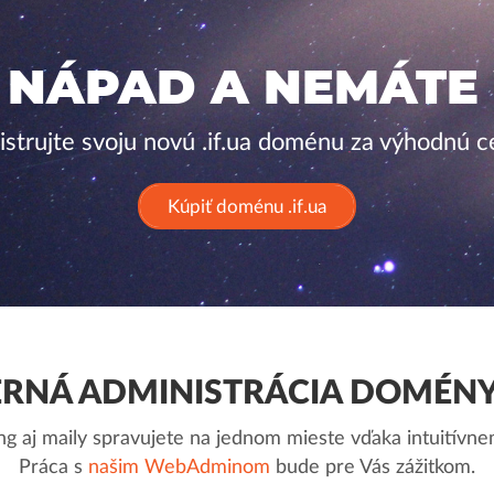
 NÁPAD A NEMÁTE
istrujte svoju novú .if.ua doménu za výhodnú c
Kúpiť doménu .if.ua
NÁ ADMINISTRÁCIA DOMÉNY 
g aj maily spravujete na jednom mieste vďaka intuitív
Práca s
našim WebAdminom
bude pre Vás zážitkom.