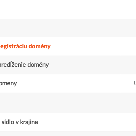
registráciu domény
predĺženie domény
domeny
sídlo v krajine