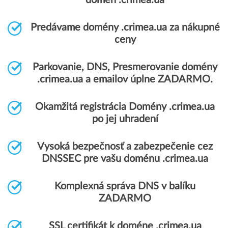
domén .crimea.ua
Predávame domény .crimea.ua za nákupné
ceny
Parkovanie, DNS, Presmerovanie domény
.crimea.ua a emailov úplne ZADARMO.
Okamžitá registrácia Domény .crimea.ua
po jej uhradení
Vysoká bezpečnosť a zabezpečenie cez
DNSSEC pre vašu doménu .crimea.ua
Komplexná správa DNS v balíku
ZADARMO
SSL certifikát k doméne .crimea.ua