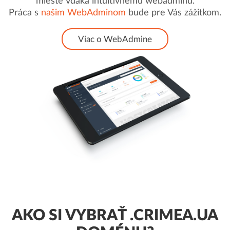
mieste vďaka intuitívnemu webadminu.
Práca s
našim WebAdminom
bude pre Vás zážitkom.
Viac o WebAdmine
AKO SI VYBRAŤ .CRIMEA.UA