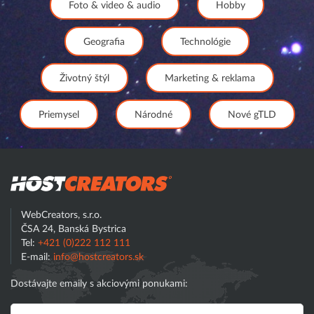
Foto & video & audio
Hobby
Geografia
Technológie
Životný štýl
Marketing & reklama
Priemysel
Národné
Nové gTLD
Hostcreator
WebCreators, s.r.o.
ČSA 24, Banská Bystrica
Tel:
+421 (0)222 112 111
E-mail:
info@hostcreators.sk
Dostávajte emaily s akciovými ponukami: