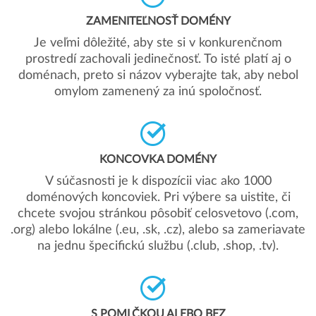
ZAMENITEĽNOSŤ DOMÉNY
Je veľmi dôležité, aby ste si v konkurenčnom
prostredí zachovali jedinečnosť. To isté platí aj o
doménach, preto si názov vyberajte tak, aby nebol
omylom zamenený za inú spoločnosť.
KONCOVKA DOMÉNY
V súčasnosti je k dispozícii viac ako 1000
doménových koncoviek. Pri výbere sa uistite, či
chcete svojou stránkou pôsobiť celosvetovo (.com,
.org) alebo lokálne (.eu, .sk, .cz), alebo sa zameriavate
na jednu špecifickú službu (.club, .shop, .tv).
S POMLČKOU ALEBO BEZ