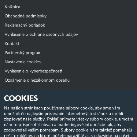
Knižnica
Obchodné podmienky
Reklamačný poriadok
Vyhlásenie o ochrane osobných údajov
Kontakt
Partnerský program
Nastavenie cookies
Vyhlásenie o kyberbezpečnosti
Oznámenie o nezákonnom obsahu
Klientská zóna
COOKIES
WebAdmin
Na našich stránkach používame súbory cookie, aby sme vám
umožnili čo najlepšie prezeranie internetových stránok a mohli
WebMail
zlepšovať naše služby. Pokiaľ prijmete všetky súbory cookie, umožní
Zmena hesla (E-mail, FTP, SSH)
nám to prispôsobiť obsah a marketingové informácie tak, aby
zodpovedali vašim potrebám. Súbory cookie nám taktiež pomáhajú
Webhosting
riešiť problémy, na ktoré môžete naraziť. Viac sa dozviete na našej