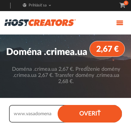
0
Prihlásiť sa
2,67 €
Doména .crimea.ua
Doména .crimea.ua 2,67 €. Predĺženie domény
.crimea.ua 2,67 €. Transfer domény .crimea.ua
2,68 €.
.crimea.ua
OVERIŤ
www.