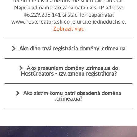
telefónne čísla a nemusíme si ich tak pamätať.
Napríklad namiesto zapamätania si IP adresy:
46.229.238.141 si stačí len zapamätať
www.hostcreators.sk čo je určite jednoduchšie.
Zobraziť viac
Ako dlho trvá registrácia domény .crimea.ua
Ako presuniem domény .crimea.ua do
HostCreators - tzv. zmenu registrátora?
Ako zistím komu patrí obsadená doména
.crimea.ua?