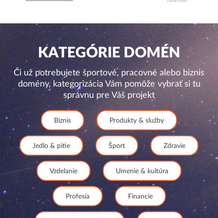
KATEGÓRIE DOMÉN
Či už potrebujete športové, pracovné alebo biznis
domény, kategorizácia Vám pomôže vybrať si tu
správnu pre Váš projekt
Biznis
Produkty & služby
Jedlo & pitie
Šport
Zdravie
Vzdelanie
Umenie & kultúra
Profesia
Financie