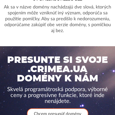
Ak sa v názve domény nachádzajú dve slová, ktorých
spojením môže vzniknúť iný význam, odporúča sa
použitie pomlčky. Aby sa predišlo k nedorozumeniu,
odporúčame zakúpiť obe verzie domény, s pomlčkou
aj bez.
PRESUNTE SI SVOJE
.CRIMEA.UA
DOMÉNY K NÁM
Skvelá programátroská podpora, výborné
ceny a progresívne funkcie, ktoré inde
nenájdete.
Chcem presunúť domény