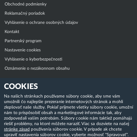
Obchodné podmienky
Reklamačný poriadok
Vyhlásenie o ochrane osobných údajov
Kontakt
Partnerský program
Nastavenie cookies
Vyhlásenie o kyberbezpečnosti
Oznámenie o nezákonnom obsahu
Klientská zóna
COOKIES
WebAdmin
Na našich stránkach používame súbory cookie, aby sme vám
umožnili čo najlepšie prezeranie internetových stránok a mohli
WebMail
zlepšovať naše služby. Pokiaľ prijmete všetky súbory cookie, umožní
Zmena hesla (E-mail, FTP, SSH)
nám to prispôsobiť obsah a marketingové informácie tak, aby
zodpovedali vašim potrebám. Súbory cookie nám taktiež pomáhajú
Webhosting
riešiť problémy, na ktoré môžete naraziť. Viac sa dozviete na našej
stránke zásad
používania súborov cookie. V prípade ak chcete
Domény
upraviť nastavenia súborov cookie, vyberte možnosť "Spravovať".