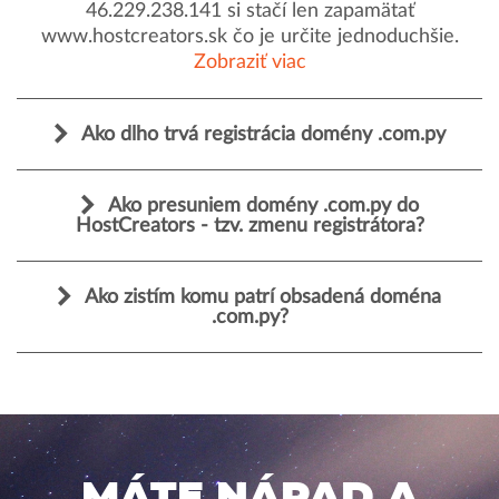
46.229.238.141 si stačí len zapamätať
www.hostcreators.sk čo je určite jednoduchšie.
Zobraziť viac
Ako dlho trvá registrácia domény .com.py
Ako presuniem domény .com.py do
HostCreators - tzv. zmenu registrátora?
Ako zistím komu patrí obsadená doména
.com.py?
MÁTE NÁPAD A