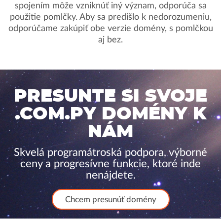
spojením môže vzniknúť iný význam, odporúča sa
použitie pomlčky. Aby sa predišlo k nedorozumeniu,
odporúčame zakúpiť obe verzie domény, s pomlčkou
aj bez.
PRESUNTE SI SVOJE
.COM.PY DOMÉNY K
NÁM
Skvelá programátroská podpora, výborné
ceny a progresívne funkcie, ktoré inde
nenájdete.
Chcem presunúť domény