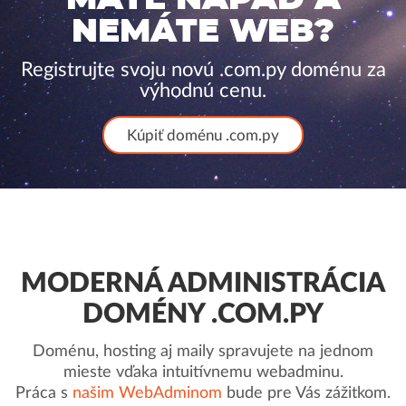
NEMÁTE WEB?
Registrujte svoju novú .com.py doménu za
výhodnú cenu.
Kúpiť doménu .com.py
MODERNÁ ADMINISTRÁCIA
DOMÉNY .COM.PY
Doménu, hosting aj maily spravujete na jednom
mieste vďaka intuitívnemu webadminu.
Práca s
našim WebAdminom
bude pre Vás zážitkom.