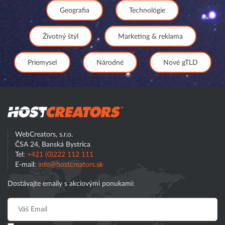
Geografia
Technológie
Životný štýl
Marketing & reklama
Priemysel
Národné
Nové gTLD
Hostcreator
WebCreators, s.r.o.
ČSA 24, Banská Bystrica
Tel:
+421 (0)222 112 111
E-mail:
info@hostcreators.sk
Dostávajte emaily s akciovými ponukami: