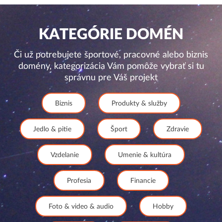
KATEGÓRIE DOMÉN
Či už potrebujete športové, pracovné alebo biznis
domény, kategorizácia Vám pomôže vybrať si tu
správnu pre Váš projekt
Biznis
Produkty & služby
Jedlo & pitie
Šport
Zdravie
Vzdelanie
Umenie & kultúra
Profesia
Financie
Foto & video & audio
Hobby