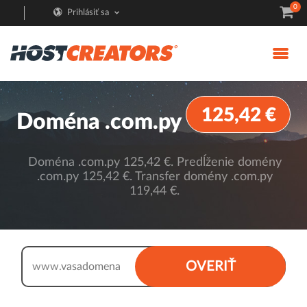
0
Prihlásiť sa
125,42 €
Doména .com.py
Doména .com.py 125,42 €. Predĺženie domény
.com.py 125,42 €. Transfer domény .com.py
119,44 €.
.com.py
OVERIŤ
www.