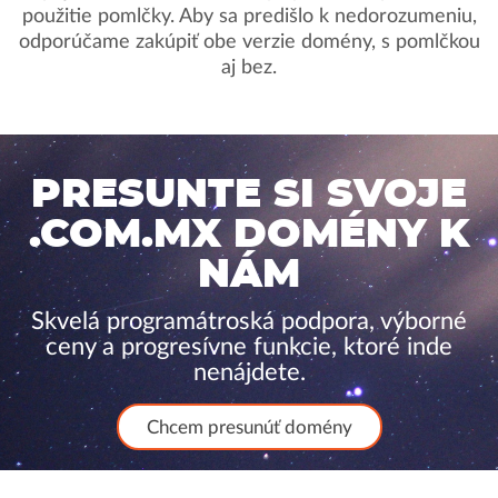
použitie pomlčky. Aby sa predišlo k nedorozumeniu,
odporúčame zakúpiť obe verzie domény, s pomlčkou
aj bez.
PRESUNTE SI SVOJE
.COM.MX DOMÉNY K
NÁM
Skvelá programátroská podpora, výborné
ceny a progresívne funkcie, ktoré inde
nenájdete.
Chcem presunúť domény