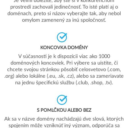
Je veľmi dôležité, aby ste si v konkurenčnom
prostredí zachovali jedinečnosť. To isté platí aj o
doménach, preto si názov vyberajte tak, aby nebol
omylom zamenený za inú spoločnosť.
KONCOVKA DOMÉNY
V súčasnosti je k dispozícii viac ako 1000
doménových koncoviek. Pri výbere sa uistite, či
chcete svojou stránkou pôsobiť celosvetovo (.com,
.org) alebo lokálne (.eu, .sk, .cz), alebo sa zameriavate
na jednu špecifickú službu (.club, .shop, .tv).
S POMLČKOU ALEBO BEZ
Ak sa v názve domény nachádzajú dve slová, ktorých
spojením môže vzniknúť iný význam, odporúča sa