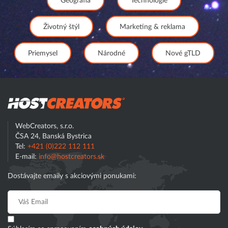
Geografia
Technológie
Životný štýl
Marketing & reklama
Priemysel
Národné
Nové gTLD
Hostcreator
WebCreators, s.r.o.
ČSA 24, Banská Bystrica
Tel:
+421 (0)222 112 111
E-mail:
info@hostcreators.sk
Dostávajte emaily s akciovými ponukami: