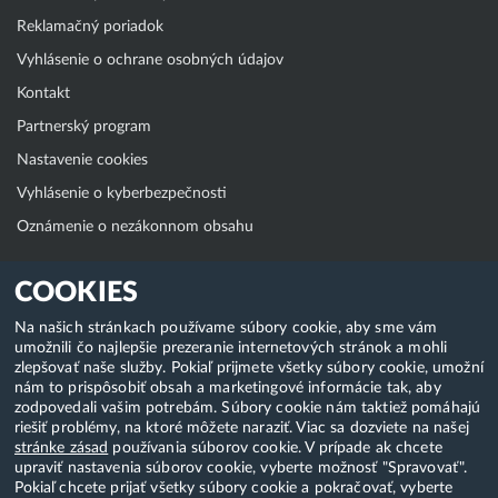
Reklamačný poriadok
Vyhlásenie o ochrane osobných údajov
Kontakt
Partnerský program
Nastavenie cookies
Vyhlásenie o kyberbezpečnosti
Oznámenie o nezákonnom obsahu
Klientská zóna
COOKIES
WebAdmin
Na našich stránkach používame súbory cookie, aby sme vám
umožnili čo najlepšie prezeranie internetových stránok a mohli
WebMail
zlepšovať naše služby. Pokiaľ prijmete všetky súbory cookie, umožní
Zmena hesla (E-mail, FTP, SSH)
nám to prispôsobiť obsah a marketingové informácie tak, aby
zodpovedali vašim potrebám. Súbory cookie nám taktiež pomáhajú
Webhosting
riešiť problémy, na ktoré môžete naraziť. Viac sa dozviete na našej
stránke zásad
používania súborov cookie. V prípade ak chcete
Domény
upraviť nastavenia súborov cookie, vyberte možnosť "Spravovať".
Pokiaľ chcete prijať všetky súbory cookie a pokračovať, vyberte