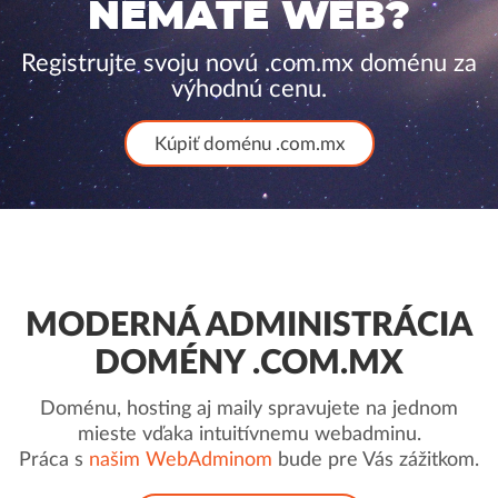
NEMÁTE WEB?
Registrujte svoju novú .com.mx doménu za
výhodnú cenu.
Kúpiť doménu .com.mx
MODERNÁ ADMINISTRÁCIA
DOMÉNY .COM.MX
Doménu, hosting aj maily spravujete na jednom
mieste vďaka intuitívnemu webadminu.
Práca s
našim WebAdminom
bude pre Vás zážitkom.