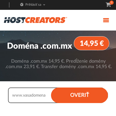
0
Prihlásiť sa
14,95 €
Doména .com.mx
Doména .com.mx 14,95 €. Predĺženie domény
.com.mx 23,91 €. Transfer domény .com.mx 14,95 €.
.com.mx
OVERIŤ
www.