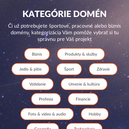
KATEGÓRIE DOMÉN
Či už potrebujete športové, pracovné alebo biznis
domény, kategorizácia Vám pomôže vybrať si tu
správnu pre Váš projekt
Biznis
Produkty & služby
Jedlo & pitie
Šport
Zdravie
Vzdelanie
Umenie & kultúra
Profesia
Financie
Foto & video & audio
Hobby