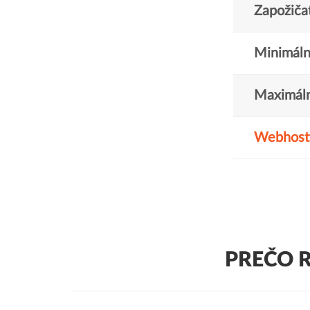
Zapožičat
Minimáln
Maximáln
Webhost
PREČO 