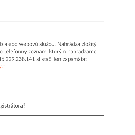
 alebo webovú službu. Nahrádza zložitý
o ako telefónny zoznam, ktorým nahrádzame
46.229.238.141 si stačí len zapamätať
iac
gistrátora?