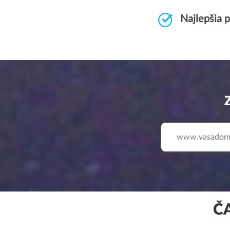
Najlepšia 
www.
Č