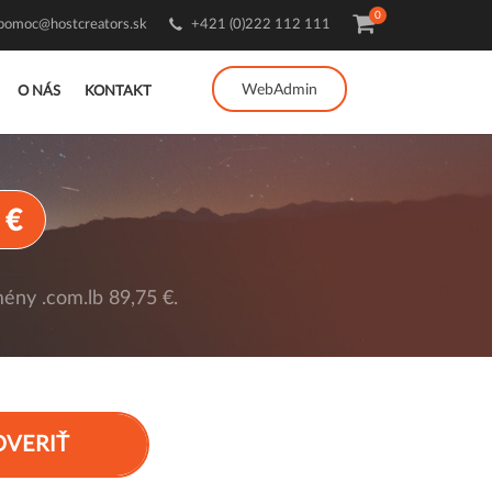
0
pomoc@hostcreators.sk
+421 (0)222 112 111
WebAdmin
O NÁS
KONTAKT
 €
ény .com.lb 89,75 €.
OVERIŤ