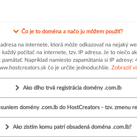
Čo je to doména a načo ju môžem použiť?
dresa na internete, ktorá môže odkazovať na nejaký web
uje každý počítač na internete, tzv. IP adresa. Je to nieč
k pamätať. Napríklad namiesto zapamätania si IP adresy: 
ww.hostcreators.sk čo je určite jednoduchšie.
Zobraziť v
Ako dlho trvá registrácia domény .com.lb
suniem domény .com.lb do HostCreators - tzv. zmenu re
Ako zistím komu patrí obsadená doména .com.lb?