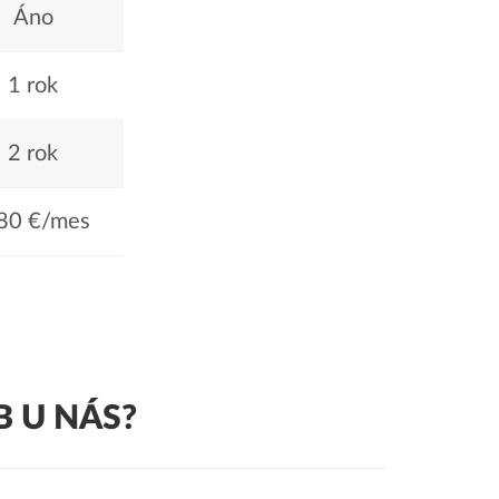
Áno
1 rok
2 rok
80 €/mes
 U NÁS?