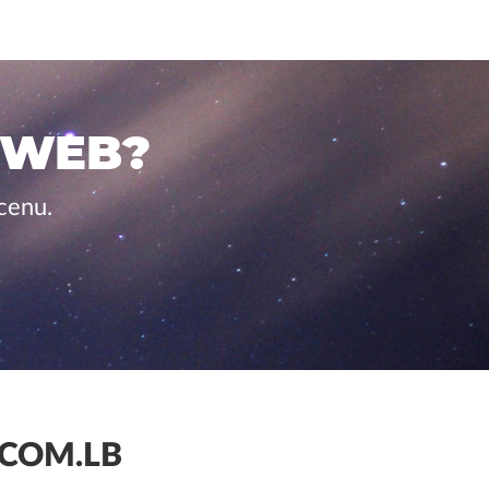
 WEB?
cenu.
COM.LB