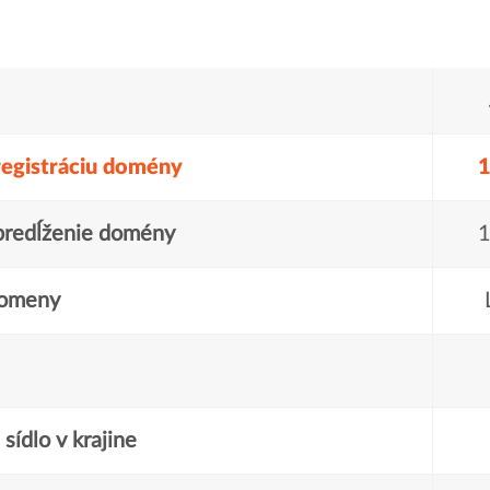
registráciu domény
1
predĺženie domény
1
domeny
sídlo v krajine