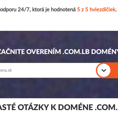
podporu 24/7, ktorá je hodnotená
5 z 5 hviezdičiek
.
ZAČNITE OVERENÍM .COM.LB DOMÉN
ASTÉ OTÁZKY K DOMÉNE .COM.