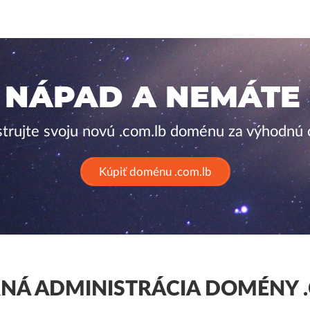
 NÁPAD A NEMÁTE
strujte svoju novú .com.lb doménu za výhodnú 
Kúpiť doménu .com.lb
Á ADMINISTRÁCIA DOMÉNY .