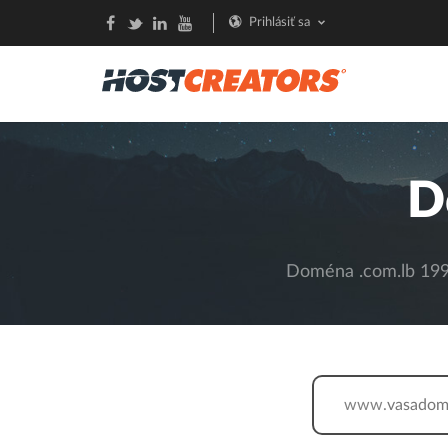
Prihlásiť sa
D
Doména .com.lb 199,
www.