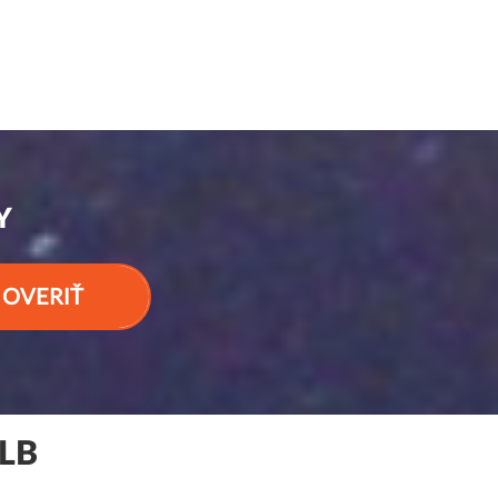
Y
OVERIŤ
LB