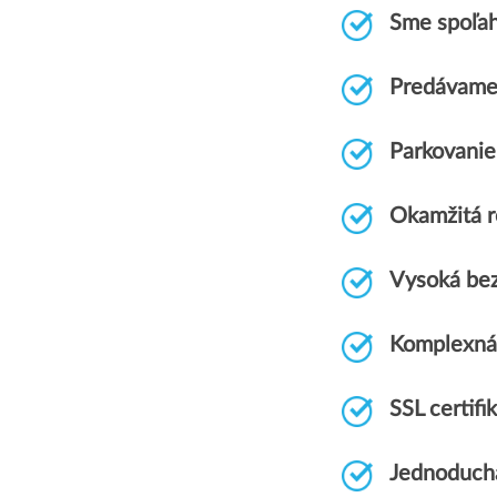
Sme spoľah
Predávame
Parkovani
Okamžitá r
Vysoká bez
Komplexná
SSL certi
Jednoduchá