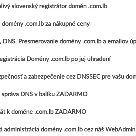
livý slovenský registrátor domén .com.lb
 domény .com.lb za nákupné ceny
e, DNS, Presmerovanie domény .com.lb a emailov
egistrácia Domény .com.lb po jej uhradení
pečnosť a zabezpečenie cez DNSSEC pre vašu dom
 správa DNS v balíku ZADARMO
fikát k doméne .com.lb ZADARMO
 administrácia domény .com.lb cez náš WebAdmin