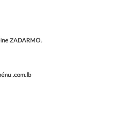
 úplne ZADARMO.
énu .com.lb