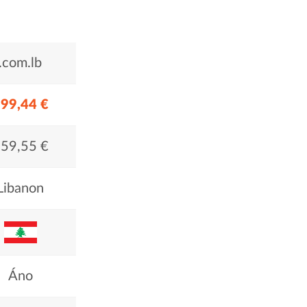
.com.lb
99,44 €
59,55 €
Libanon
Áno