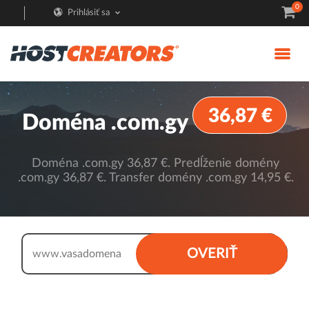
0
Prihlásiť sa
36,87 €
Doména .com.gy
Doména .com.gy 36,87 €. Predĺženie domény
.com.gy 36,87 €. Transfer domény .com.gy 14,95 €.
.com.gy
OVERIŤ
www.