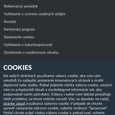
Reklamačný poriadok
Vyhlásenie o ochrane osobných údajov
Kontakt
Partnerský program
Nastavenie cookies
Vyhlásenie o kyberbezpečnosti
Oznámenie o nezákonnom obsahu
Klientská zóna
COOKIES
WebAdmin
Na našich stránkach používame súbory cookie, aby sme vám
umožnili čo najlepšie prezeranie internetových stránok a mohli
WebMail
zlepšovať naše služby. Pokiaľ prijmete všetky súbory cookie, umožní
Zmena hesla (E-mail, FTP, SSH)
nám to prispôsobiť obsah a marketingové informácie tak, aby
zodpovedali vašim potrebám. Súbory cookie nám taktiež pomáhajú
Webhosting
riešiť problémy, na ktoré môžete naraziť. Viac sa dozviete na našej
stránke zásad
používania súborov cookie. V prípade ak chcete
Domény
upraviť nastavenia súborov cookie, vyberte možnosť "Spravovať".
Pokiaľ chcete prijať všetky súbory cookie a pokračovať, vyberte