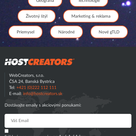
Geografia
Technológie
Životný štýl
Marketing & reklama
Priemysel
Národné
Nové gTLD
Hostcreator
WebCreators, s.r.o.
ČSA 24, Banská Bystrica
Tel:
+421 (0)222 112 111
E-mail:
info@hostcreators.sk
Dostávajte emaily s akciovými ponukami: