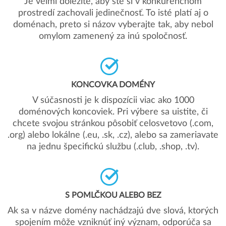
Je veľmi dôležité, aby ste si v konkurenčnom
prostredí zachovali jedinečnosť. To isté platí aj o
doménach, preto si názov vyberajte tak, aby nebol
omylom zamenený za inú spoločnosť.
KONCOVKA DOMÉNY
V súčasnosti je k dispozícii viac ako 1000
doménových koncoviek. Pri výbere sa uistite, či
chcete svojou stránkou pôsobiť celosvetovo (.com,
.org) alebo lokálne (.eu, .sk, .cz), alebo sa zameriavate
na jednu špecifickú službu (.club, .shop, .tv).
S POMLČKOU ALEBO BEZ
Ak sa v názve domény nachádzajú dve slová, ktorých
spojením môže vzniknúť iný význam, odporúča sa