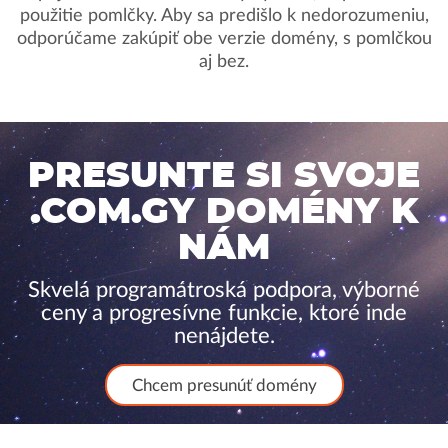
použitie pomlčky. Aby sa predišlo k nedorozumeniu,
odporúčame zakúpiť obe verzie domény, s pomlčkou
aj bez.
PRESUNTE SI SVOJE
.COM.GY DOMÉNY K
NÁM
Skvelá programátroská podpora, výborné
ceny a progresívne funkcie, ktoré inde
nenájdete.
Chcem presunúť domény