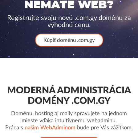
NEMÁTE WEB?
Registrujte svoju novú .com.gy doménu za
výhodnú cenu.
Kúpiť doménu .com.gy
MODERNÁ ADMINISTRÁCIA
DOMÉNY .COM.GY
Doménu, hosting aj maily spravujete na jednom
mieste vďaka intuitívnemu webadminu.
Práca s
našim WebAdminom
bude pre Vás zážitkom.