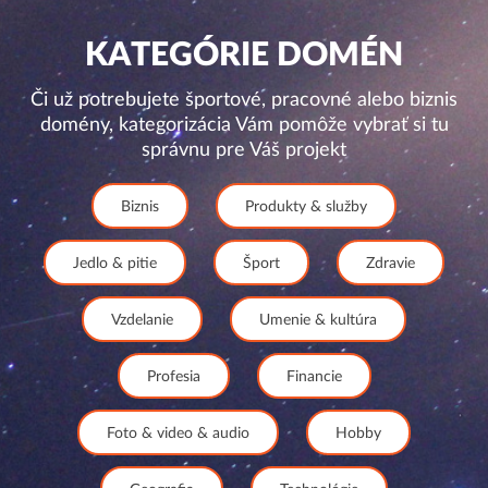
KATEGÓRIE DOMÉN
Či už potrebujete športové, pracovné alebo biznis
domény, kategorizácia Vám pomôže vybrať si tu
správnu pre Váš projekt
Biznis
Produkty & služby
Jedlo & pitie
Šport
Zdravie
Vzdelanie
Umenie & kultúra
Profesia
Financie
Foto & video & audio
Hobby