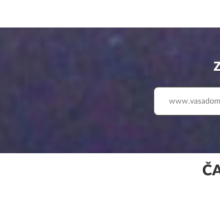
www.
ČA