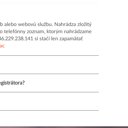
 alebo webovú službu. Nahrádza zložitý
o ako telefónny zoznam, ktorým nahrádzame
46.229.238.141 si stačí len zapamätať
iac
gistrátora?