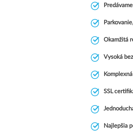
Predávame 
Parkovanie
Okamžitá r
Vysoká bez
Komplexná
SSL certif
Jednoduchá
Najlepšia 