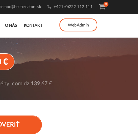
0
pomoc@hostcreators.sk
+421 (0)222 112 111
WebAdmin
O NÁS
KONTAKT
 €
ény .com.dz 139,67 €.
OVERIŤ