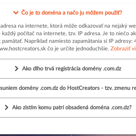
Čo je to doména a načo ju môžem použiť?
dresa na internete, ktorá môže odkazovať na nejaký web
uje každý počítač na internete, tzv. IP adresa. Je to nieč
k pamätať. Napríklad namiesto zapamätania si IP adresy: 
ww.hostcreators.sk čo je určite jednoduchšie.
Zobraziť v
Ako dlho trvá registrácia domény .com.dz
suniem domény .com.dz do HostCreators - tzv. zmenu re
Ako zistím komu patrí obsadená doména .com.dz?