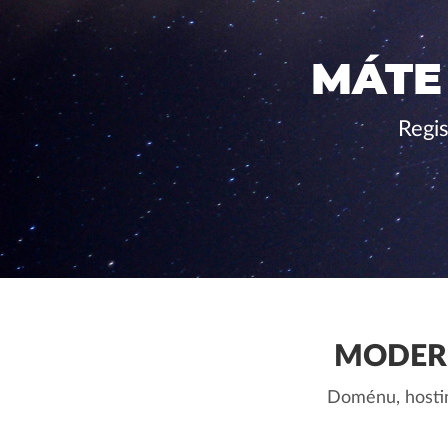
MÁTE
Regi
MODERN
Doménu, hostin