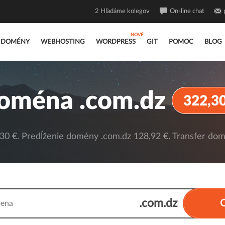
2
Hľadáme kolegov
On-line chat
DOMÉNY
WEBHOSTING
WORDPRESS
GIT
POMOC
BLOG
oména .com.dz
322,30
0 €. Predĺženie domény .com.dz 128,92 €. Transfer dom
.com.dz