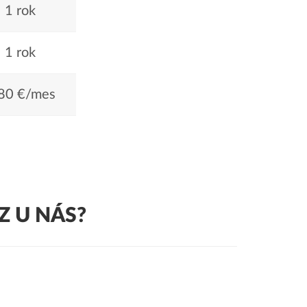
1 rok
1 rok
80 €/mes
Z U NÁS?