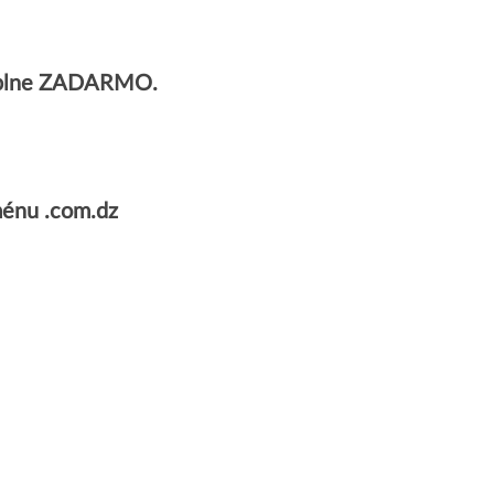
 úplne ZADARMO.
énu .com.dz