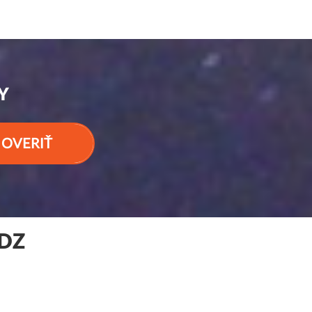
Y
OVERIŤ
.DZ