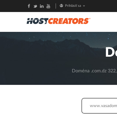
Prihlásiť sa
D
Doména .com.dz 322,3
www.