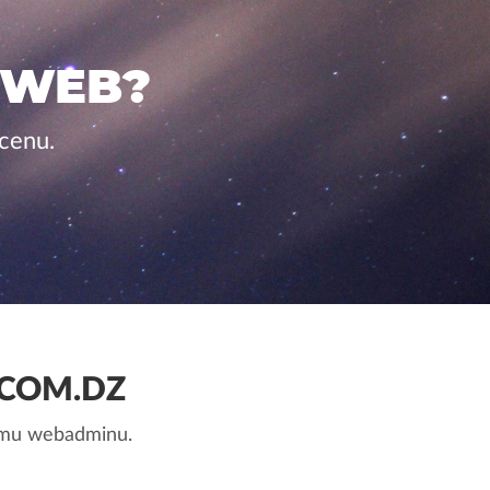
 WEB?
cenu.
.COM.DZ
nemu webadminu.