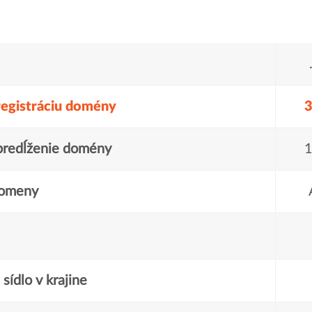
registráciu domény
3
predĺženie domény
1
domeny
sídlo v krajine