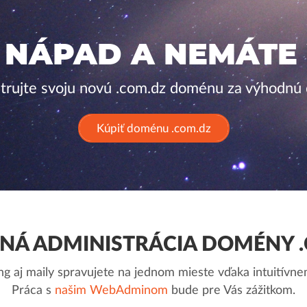
 NÁPAD A NEMÁTE
strujte svoju novú .com.dz doménu za výhodnú 
Kúpiť doménu .com.dz
Á ADMINISTRÁCIA DOMÉNY 
g aj maily spravujete na jednom mieste vďaka intuitív
Práca s
našim WebAdminom
bude pre Vás zážitkom.