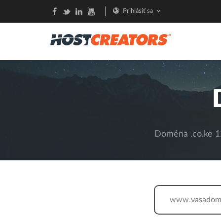
Prihlásiť sa
Doména .co.ke 12
www.