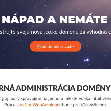
 NÁPAD A NEMÁTE
strujte svoju novú .co.ke doménu za výhodnú 
Kúpiť doménu .co.ke
NÁ ADMINISTRÁCIA DOMÉNY 
g aj maily spravujete na jednom mieste vďaka intuitív
Práca s
našim WebAdminom
bude pre Vás zážitkom.