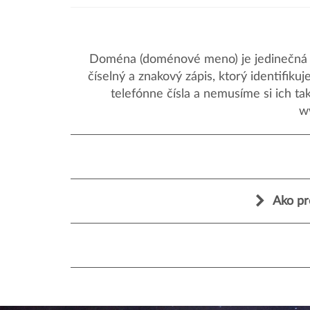
Doména (doménové meno) je jedinečná a
číselný a znakový zápis, ktorý identifik
telefónne čísla a nemusíme si ich ta
w
Ako pr