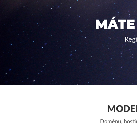
MÁTE
Regi
MODER
Doménu, hostin