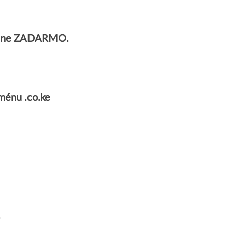
úplne ZADARMO.
ménu .co.ke
.