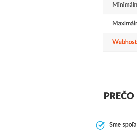
Minimáln
Maximáln
Webhost
PREČO 
Sme spoľah