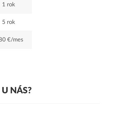
1 rok
5 rok
80 €/mes
 U NÁS?