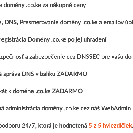
 domény .co.ke za nákupné ceny
e, DNS, Presmerovanie domény .co.ke a emailov 
egistrácia Domény .co.ke po jej uhradení
zpečnosť a zabezpečenie cez DNSSEC pre vašu do
á správa DNS v balíku ZADARMO
fikát k doméne .co.ke ZADARMO
á administrácia domény .co.ke cez náš WebAdmin
 podporu 24/7, ktorá je hodnotená
5 z 5 hviezdičiek