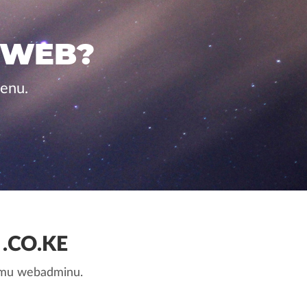
 WEB?
cenu.
.CO.KE
nemu webadminu.