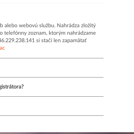
 alebo webovú službu. Nahrádza zložitý
o ako telefónny zoznam, ktorým nahrádzame
46.229.238.141 si stačí len zapamätať
iac
istrátora?