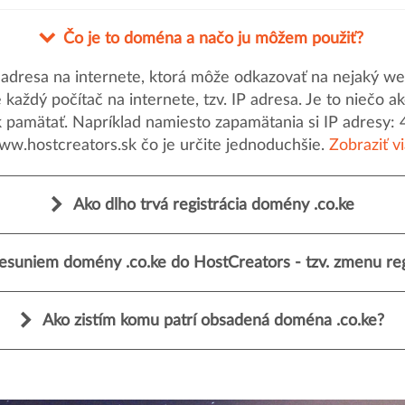
Čo je to doména a načo ju môžem použiť?
dresa na internete, ktorá môže odkazovať na nejaký web
uje každý počítač na internete, tzv. IP adresa. Je to nieč
k pamätať. Napríklad namiesto zapamätania si IP adresy: 
ww.hostcreators.sk čo je určite jednoduchšie.
Zobraziť v
Ako dlho trvá registrácia domény .co.ke
esuniem domény .co.ke do HostCreators - tzv. zmenu reg
Ako zistím komu patrí obsadená doména .co.ke?