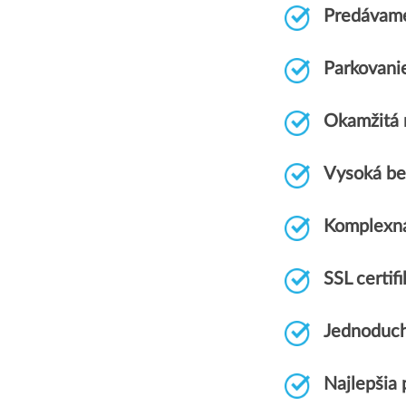
Predávame
Parkovani
Okamžitá r
Vysoká be
Komplexn
SSL certi
Jednoduch
Najlepšia