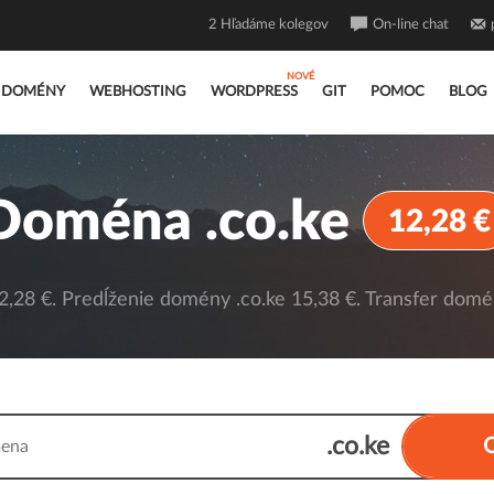
2
Hľadáme kolegov
On-line chat
DOMÉNY
WEBHOSTING
WORDPRESS
GIT
POMOC
BLOG
Doména .co.ke
12,28 €
,28 €. Predĺženie domény .co.ke 15,38 €. Transfer domén
.co.ke