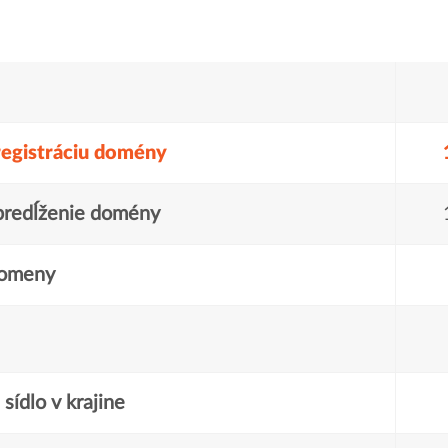
registráciu domény
predĺženie domény
domeny
sídlo v krajine