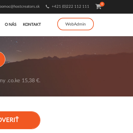
0
pomoc@hostcreators.sk
+421 (0)222 112 111
WebAdmin
O NÁS
KONTAKT
y .co.ke 15,38 €.
OVERIŤ