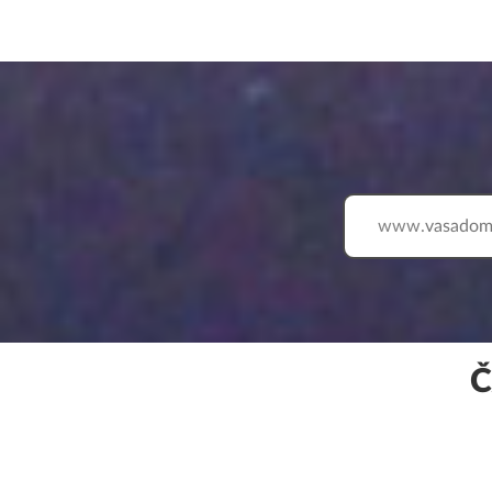
www.
Č